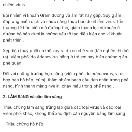
nhiễm virus .
Bội nhiễm vi khuẩn Gram dương và âm rất hay gặp. Suy giảm
đáp ứng miễn dịch và chức năng thực bào do nhiễm virus, tổn
thương tế bào biểu mô đường thở, giảm thanh lọc vi khuẩn ở
đường hô hấp dưới là những yếu tố tạo điều kiện cho vi khuẩn
phát triển .
Xẹp tiểu thuỳ phổi có thể xảy ra do cơ chế van (tắc nghẽn thì thở
ra). Viêm phổi do Adenovirus nặng ở trẻ em hay biến chứng giãn
phế quản .
Đối với những trường hợp nặng (viêm phổi do
adenovirus
, virus
hợp bào hô hấp, cúm): thâm nhiễm bạch cầu đơn nhân trong phế
nang, hình thành màng hyalin, chảy máu trong phế nang .
2. LÂM SàNG và cận lâm sàng
Triệu chứng lâm sàng trùng lặp giữa các loại virus và các loại
viêm phổi khác, không thể xác định căn nguyên bằng lâm sàng .
- Triệu chứng hô hấp: