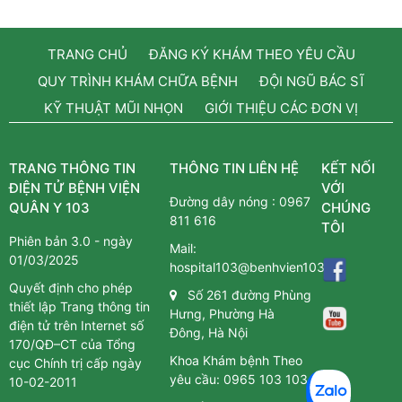
TRANG CHỦ
ĐĂNG KÝ KHÁM THEO YÊU CẦU
QUY TRÌNH KHÁM CHỮA BỆNH
ĐỘI NGŨ BÁC SĨ
KỸ THUẬT MŨI NHỌN
GIỚI THIỆU CÁC ĐƠN VỊ
TRANG THÔNG TIN
THÔNG TIN LIÊN HỆ
KẾT NỐI
ĐIỆN TỬ BỆNH VIỆN
VỚI
Đường dây nóng :
0967
QUÂN Y 103
CHÚNG
811 616
TÔI
Phiên bản 3.0 - ngày
Mail:
01/03/2025
hospital103@benhvien103.vn
Quyết định cho phép
Số 261 đường Phùng
thiết lập Trang thông tin
Hưng, Phường Hà
điện tử trên Internet số
Đông, Hà Nội
170/QĐ–CT của Tổng
Khoa Khám bệnh Theo
cục Chính trị cấp ngày
yêu cầu:
0965 103 103
10-02-2011