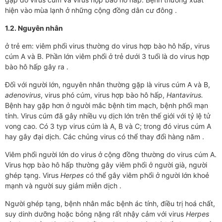
hiện vào mùa lạnh ở những cộng đồng dân cư đông .
1.2. Nguyên nhân
ở trẻ em: viêm phổi virus thường do virus hợp bào hô hấp, virus
cúm A và B. Phần lớn viêm phổi ở trẻ dưới 3 tuổi là do virus hợp
bào hô hấp gây ra .
Đối với người lớn, nguyên nhân thường gặp là virus cúm A và B,
adenovirus
, virus phó cúm, virus hợp bào hô hấp,
Hantavirus.
Bệnh hay gặp hơn ở người mắc bệnh tim mạch, bệnh phổi mạn
tính. Virus cúm đã gây nhiều vụ dịch lớn trên thế giới với tỷ lệ tử
vong cao. Có 3 typ virus cúm là A, B và C; trong đó virus cúm A
hay gây đại dịch. Các chủng virus có thể thay đổi hàng năm .
Viêm phổi người lớn do virus ở cộng đồng thường do virus cúm A.
Virus hợp bào hô hấp thường gây viêm phổi ở người già, người
ghép tạng. Virus
Herpes
có thể gây viêm phổi ở người lớn khoẻ
mạnh và người suy giảm miễn dịch .
Người ghép tạng, bệnh nhân mắc bệnh ác tính, điều trị hoá chất,
suy dinh dưỡng hoặc bỏng nặng rất nhậy cảm với virus
Herpes