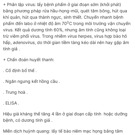
+ Phân lập virus: lấy bệnh phẩm ở giai đoạn sớm (khởi phát)
bằng phương pháp rửa hầu-họng-mũi, quét tăm bông, hút qua
khí quản, hút qua thành ngực, sinh thiết. Chuyển nhanh bệnh
0
phẩm đến labo ở nhiệt độ âm 70
C trong môi trường vận chuyển
virus. Kết quả dương tính 60%, nhưng âm tính cũng không loại
trừ viêm phổi virus. Trong nhiễm
virus herpes
, virus hợp bào hô
hấp,
adenovirus
, do thời gian tiềm tàng kéo dài nên hay gặp âm
tính giả .
+ Chẩn đoán huyết thanh:
. Cố định bổ thể .
. Ngăn ngưng kết hồng cầu .
. Trung hoà .
. ELISA .
Hiệu giá kháng thể tăng 4 lần ở giai đoạn cấp tính hoặc dưỡng
bệnh, có dương tính giả .
Miễn dịch huỳnh quang: lấy tế bào niêm mạc họng bằng tăm