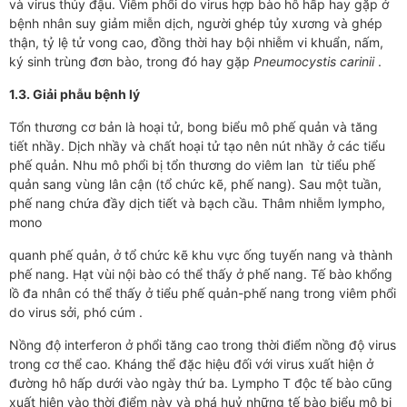
và virus thủy đậu. Viêm phổi do virus hợp bào hô hấp hay gặp ở
bệnh nhân suy giảm miễn dịch, người ghép tủy xương và ghép
thận, tỷ lệ tử vong cao, đồng thời hay bội nhiễm vi khuẩn, nấm,
ký sinh trùng đơn bào, trong đó hay gặp
Pneumocystis carinii
.
1.3. Giải phẫu bệnh lý
Tổn thương cơ bản là hoại tử, bong biểu mô phế quản và tăng
tiết nhầy. Dịch nhầy và chất hoại tử tạo nên nút nhầy ở các tiểu
phế quản. Nhu mô phổi bị tổn thương do viêm lan từ tiểu phế
quản sang vùng lân cận (tổ chức kẽ, phế nang). Sau một tuần,
phế nang chứa đầy dịch tiết và bạch cầu. Thâm nhiễm lympho,
mono
quanh phế quản, ở tổ chức kẽ khu vực ống tuyến nang và thành
phế nang. Hạt vùi nội bào có thể thấy ở phế nang. Tế bào khổng
lồ đa nhân có thể thấy ở tiểu phế quản-phế nang trong viêm phổi
do virus sởi, phó cúm .
Nồng độ interferon ở phổi tăng cao trong thời điểm nồng độ virus
trong cơ thể cao. Kháng thể đặc hiệu đối với virus xuất hiện ở
đường hô hấp dưới vào ngày thứ ba. Lympho T độc tế bào cũng
xuất hiện vào thời điểm này và phá huỷ những tế bào biểu mô bị