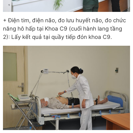
+ Điện tim, điện não, đo lưu huyết não, đo chức
năng hô hấp tại Khoa C9 (cuối hành lang tầng
2): Lấy kết quả tại quầy tiếp đón khoa C9.