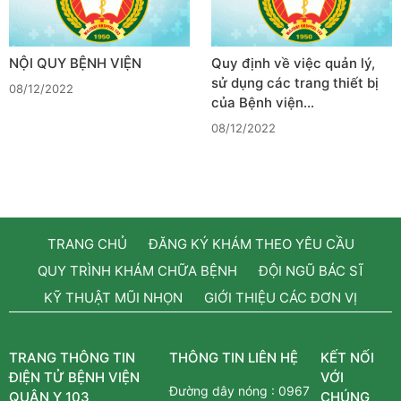
NỘI QUY BỆNH VIỆN
Quy định về việc quản lý,
sử dụng các trang thiết bị
08/12/2022
của Bệnh viện…
08/12/2022
TRANG CHỦ
ĐĂNG KÝ KHÁM THEO YÊU CẦU
QUY TRÌNH KHÁM CHỮA BỆNH
ĐỘI NGŨ BÁC SĨ
KỸ THUẬT MŨI NHỌN
GIỚI THIỆU CÁC ĐƠN VỊ
TRANG THÔNG TIN
THÔNG TIN LIÊN HỆ
KẾT NỐI
ĐIỆN TỬ BỆNH VIỆN
VỚI
Đường dây nóng :
0967
QUÂN Y 103
CHÚNG