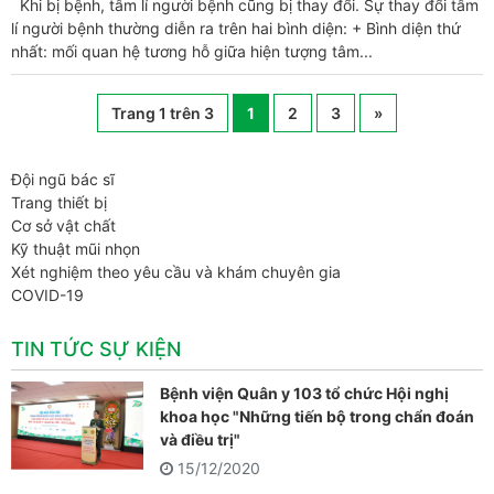
Khi bị bệnh, tâm lí người bệnh cũng bị thay đổi. Sự thay đổi tâm
lí người bệnh thường diễn ra trên hai bình diện: + Bình diện thứ
nhất: mối quan hệ tương hỗ giữa hiện tượng tâm...
Trang 1 trên 3
1
2
3
»
Đội ngũ bác sĩ
Trang thiết bị
Cơ sở vật chất
Kỹ thuật mũi nhọn
Xét nghiệm theo yêu cầu và khám chuyên gia
COVID-19
TIN TỨC SỰ KIỆN
Bệnh viện Quân y 103 tổ chức Hội nghị
khoa học "Những tiến bộ trong chẩn đoán
và điều trị"
15/12/2020