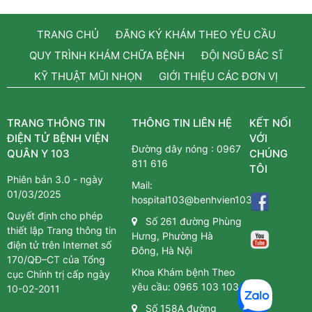
TRANG CHỦ
ĐĂNG KÝ KHÁM THEO YÊU CẦU
QUY TRÌNH KHÁM CHỮA BỆNH
ĐỘI NGŨ BÁC SĨ
KỸ THUẬT MŨI NHỌN
GIỚI THIỆU CÁC ĐƠN VỊ
TRANG THÔNG TIN
THÔNG TIN LIÊN HỆ
KẾT NỐI
ĐIỆN TỬ BỆNH VIỆN
VỚI
Đường dây nóng :
0967
QUÂN Y 103
CHÚNG
811 616
TÔI
Phiên bản 3.0 - ngày
Mail:
01/03/2025
hospital103@benhvien103.vn
Quyết định cho phép
Số 261 đường Phùng
thiết lập Trang thông tin
Hưng, Phường Hà
điện tử trên Internet số
Đông, Hà Nội
170/QĐ–CT của Tổng
Khoa Khám bệnh Theo
cục Chính trị cấp ngày
yêu cầu:
0965 103 103
10-02-2011
Số 158A đường