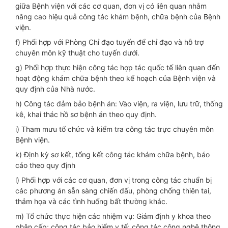
giữa Bệnh viện với các cơ quan, đơn vị có liên quan nhằm
nâng cao hiệu quả công tác khám bệnh, chữa bệnh của Bệnh
viện.
f) Phối hợp với Phòng Chỉ đạo tuyến để chỉ đạo và hỗ trợ
chuyên môn kỹ thuật cho tuyến dưới.
g) Phối hợp thực hiện công tác hợp tác quốc tế liên quan đến
hoạt động khám chữa bệnh theo kế hoạch của Bệnh viện và
quy định của Nhà nước.
h) Công tác đảm bảo bệnh án: Vào viện, ra viện, lưu trữ, thống
kê, khai thác hồ sơ bệnh án theo quy định.
i) Tham mưu tổ chức và kiểm tra công tác trực chuyên môn
Bệnh viện.
k) Định kỳ sơ kết, tổng kết công tác khám chữa bệnh, báo
cáo theo quy định
l) Phối hợp với các cơ quan, đơn vị trong công tác chuẩn bị
các phương án sẵn sàng chiến đấu, phòng chống thiên tai,
thảm họa và các tình huống bất thường khác.
m) Tổ chức thực hiện các nhiệm vụ: Giám định y khoa theo
phân cấp; công tác bảo hiểm y tế; công tác công nghệ thông