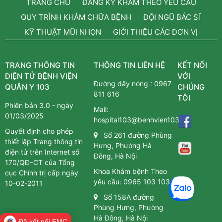
TRANG CHỦ
ĐĂNG KÝ KHÁM THEO YÊU CẦU
QUY TRÌNH KHÁM CHỮA BỆNH
ĐỘI NGŨ BÁC SĨ
KỸ THUẬT MŨI NHỌN
GIỚI THIỆU CÁC ĐƠN VỊ
TRANG THÔNG TIN
THÔNG TIN LIÊN HỆ
KẾT NỐI
ĐIỆN TỬ BỆNH VIỆN
VỚI
Đường dây nóng :
0967
QUÂN Y 103
CHÚNG
811 616
TÔI
Phiên bản 3.0 - ngày
Mail:
01/03/2025
hospital103@benhvien103.vn
Quyết định cho phép
Số 261 đường Phùng
thiết lập Trang thông tin
Hưng, Phường Hà
điện tử trên Internet số
Đông, Hà Nội
170/QĐ–CT của Tổng
Khoa Khám bệnh Theo
cục Chính trị cấp ngày
yêu cầu:
0965 103 103
10-02-2011
Số 158A đường
Phùng Hưng, Phường
Hà Đông, Hà Nội
Đã kết nối EMC