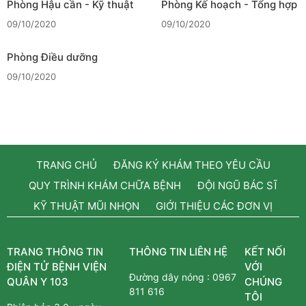
Phòng Hậu cần - Kỹ thuật
Phòng Kế hoạch - Tổng hợp
09/10/2020
09/10/2020
Phòng Điều dưỡng
09/10/2020
TRANG CHỦ
ĐĂNG KÝ KHÁM THEO YÊU CẦU
QUY TRÌNH KHÁM CHỮA BỆNH
ĐỘI NGŨ BÁC SĨ
KỸ THUẬT MŨI NHỌN
GIỚI THIỆU CÁC ĐƠN VỊ
TRANG THÔNG TIN
THÔNG TIN LIÊN HỆ
KẾT NỐI
ĐIỆN TỬ BỆNH VIỆN
VỚI
Đường dây nóng :
0967
QUÂN Y 103
CHÚNG
811 616
TÔI