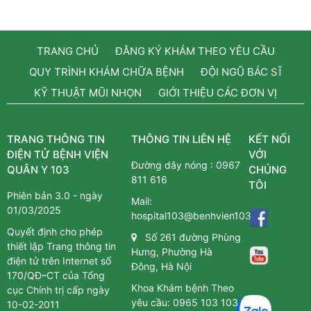
TRANG CHỦ
ĐĂNG KÝ KHÁM THEO YÊU CẦU
QUY TRÌNH KHÁM CHỮA BỆNH
ĐỘI NGŨ BÁC SĨ
KỸ THUẬT MŨI NHỌN
GIỚI THIỆU CÁC ĐƠN VỊ
TRANG THÔNG TIN
THÔNG TIN LIÊN HỆ
KẾT NỐI
ĐIỆN TỬ BỆNH VIỆN
VỚI
Đường dây nóng :
0967
QUÂN Y 103
CHÚNG
811 616
TÔI
Phiên bản 3.0 - ngày
Mail:
01/03/2025
hospital103@benhvien103.vn
Quyết định cho phép
Số 261 đường Phùng
thiết lập Trang thông tin
Hưng, Phường Hà
điện tử trên Internet số
Đông, Hà Nội
170/QĐ–CT của Tổng
Khoa Khám bệnh Theo
cục Chính trị cấp ngày
yêu cầu:
0965 103 103
10-02-2011