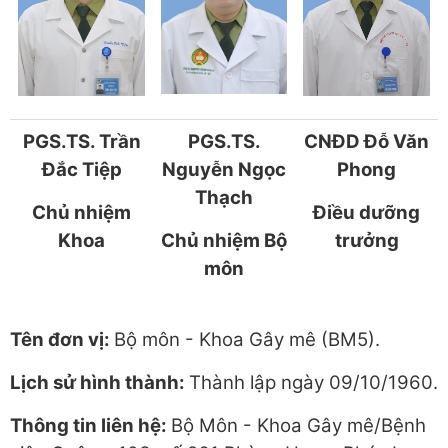
PGS.TS. Trần
PGS.TS.
CNĐD Đỗ Văn
Đắc Tiệp
Nguyễn Ngọc
Phong
Thạch
Chủ nhiệm
Điều dưỡng
Khoa
Chủ nhiệm Bộ
trưởng
môn
Tên đơn vị:
Bộ môn - Khoa Gây mê (BM5).
Lịch sử hình thành:
Thành lập ngày 09/10/1960.
Thông tin liên hệ:
Bộ Môn - Khoa Gây mê/Bệnh