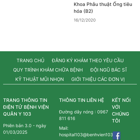
Khoa Phẫu thuật Ống tiêu
hóa (B2)
16/12/2020
TRANG CHỦ
ĐĂNG KÝ KHÁM THEO YÊU CẦU
QUY TRÌNH KHÁM CHỮA BỆNH
ĐỘI NGŨ BÁC SĨ
KỸ THUẬT MŨI NHỌN
GIỚI THIỆU CÁC ĐƠN VỊ
TRANG THÔNG TIN
THÔNG TIN LIÊN HỆ
KẾT NỐI
ĐIỆN TỬ BỆNH VIỆN
VỚI
Đường dây nóng :
0967
QUÂN Y 103
CHÚNG
811 616
TÔI
Phiên bản 3.0 - ngày
Mail:
01/03/2025
hospital103@benhvien103.vn