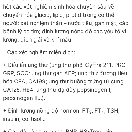
hết các xét nghiệm sinh hóa chuyên sâu về
chuyển hóa glucid, lipid, protid trong cơ thể
người; xét nghiệm thận – nước tiểu, gan mật, các
bệnh lý cơ tim; định lượng nồng độ các yếu tố vi
lượng, điện giải và khí máu.
- Các xét nghiệm miễn dịch:
+ Dấu ấn ung thư (ung thư phổi Cyffra 211, PRO-
GRP, SCC; ung thư gan AFP; ung thư đường tiêu
hóa CEA, CA199; ung thư buồng trứng tử cung
CA125, HE4; ung thư dạ dày pepsinogen I,
pepsinogen II…).
+ Định lượng nồng độ hormon: FT
, FT
, TSH,
3
4
insulin, cortisol…
+ Các dấu ấn tim mạch: BNP, HS-TroponinI…