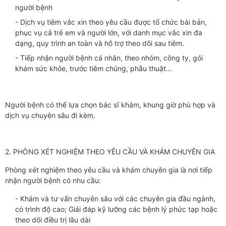
người bệnh
- Dịch vụ tiêm vắc xin theo yêu cầu được tổ chức bài bản,
phục vụ cả trẻ em và người lớn, với danh mục vắc xin đa
dạng, quy trình an toàn và hỗ trợ theo dõi sau tiêm.
- Tiếp nhận người bệnh cá nhân, theo nhóm, công ty, gói
khám sức khỏe, trước tiêm chủng, phẫu thuật…
Người bệnh có thể lựa chọn bác sĩ khám, khung giờ phù hợp và
dịch vụ chuyên sâu đi kèm.
2. PHÒNG XÉT NGHIỆM THEO YÊU CẦU VÀ KHÁM CHUYÊN GIA
Phòng xét nghiệm theo yêu cầu và khám chuyên gia là nơi tiếp
nhận người bệnh có nhu cầu:
- Khám và tư vấn chuyên sâu với các chuyên gia đầu ngành,
có trình độ cao; Giải đáp kỹ lưỡng các bệnh lý phức tạp hoặc
theo dõi điều trị lâu dài