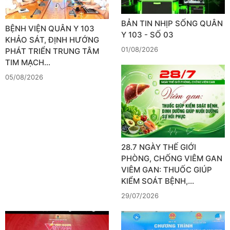
BẢN TIN NHỊP SỐNG QUÂN
BỆNH VIỆN QUÂN Y 103
Y 103 - SỐ 03
KHẢO SÁT, ĐỊNH HƯỚNG
01/08/2026
PHÁT TRIỂN TRUNG TÂM
TIM MẠCH…
05/08/2026
28.7 NGÀY THẾ GIỚI
PHÒNG, CHỐNG VIÊM GAN
VIÊM GAN: THUỐC GIÚP
KIỂM SOÁT BỆNH,…
29/07/2026