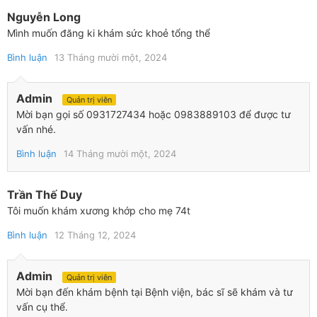
Nguyễn Long
Mình muốn đăng ki khám sức khoẻ tổng thể
Bình luận
13 Tháng mười một, 2024
Admin
Quản trị viên
Mời bạn gọi số 0931727434 hoặc 0983889103 để được tư
vấn nhé.
Bình luận
14 Tháng mười một, 2024
Trần Thế Duy
Tôi muốn khám xương khớp cho mẹ 74t
Bình luận
12 Tháng 12, 2024
Admin
Quản trị viên
Mời bạn đến khám bệnh tại Bệnh viện, bác sĩ sẽ khám và tư
vấn cụ thể.