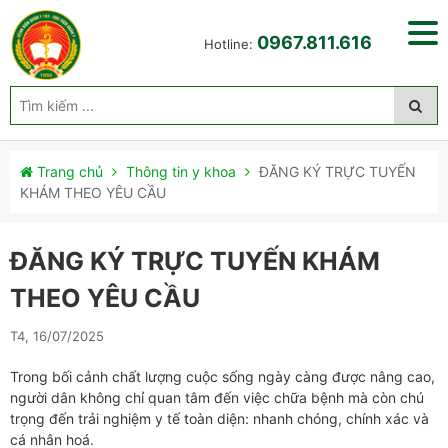
0967.811.616
Hotline:
Trang chủ
Thông tin y khoa
ĐĂNG KÝ TRỰC TUYẾN
KHÁM THEO YÊU CẦU
ĐĂNG KÝ TRỰC TUYẾN KHÁM
THEO YÊU CẦU
T4, 16/07/2025
Trong bối cảnh chất lượng cuộc sống ngày càng được nâng cao,
người dân không chỉ quan tâm đến việc chữa bệnh mà còn chú
trọng đến trải nghiệm y tế toàn diện: nhanh chóng, chính xác và
cá nhân hoá.