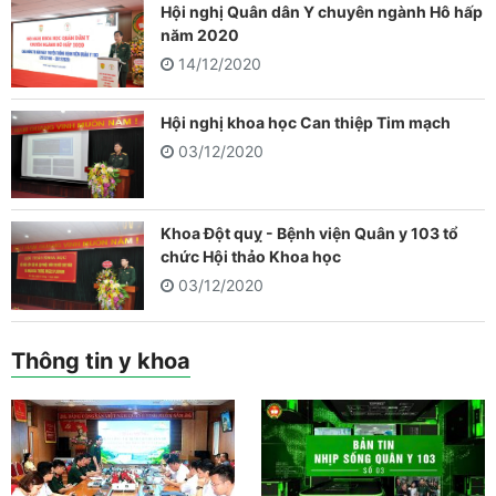
Hội nghị Quân dân Y chuyên ngành Hô hấp
năm 2020
14/12/2020
Hội nghị khoa học Can thiệp Tim mạch
03/12/2020
Khoa Đột quỵ - Bệnh viện Quân y 103 tổ
chức Hội thảo Khoa học
03/12/2020
Thông tin y khoa