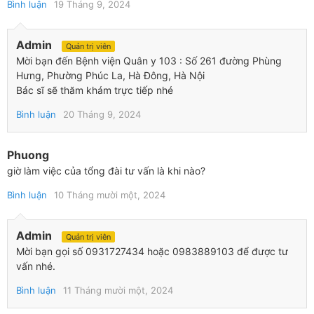
Bình luận
19 Tháng 9, 2024
Admin
Quản trị viên
Mời bạn đến Bệnh viện Quân y 103 : Số 261 đường Phùng
Hưng, Phường Phúc La, Hà Đông, Hà Nội
Bác sĩ sẽ thăm khám trực tiếp nhé
Bình luận
20 Tháng 9, 2024
Phuong
giờ làm việc của tổng đài tư vấn là khi nào?
Bình luận
10 Tháng mười một, 2024
Admin
Quản trị viên
Mời bạn gọi số 0931727434 hoặc 0983889103 để được tư
vấn nhé.
Bình luận
11 Tháng mười một, 2024