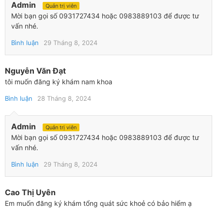
Admin
Quản trị viên
Mời bạn gọi số 0931727434 hoặc 0983889103 để được tư
vấn nhé.
Bình luận
29 Tháng 8, 2024
Nguyễn Văn Đạt
tôi muốn đăng ký khám nam khoa
Bình luận
28 Tháng 8, 2024
Admin
Quản trị viên
Mời bạn gọi số 0931727434 hoặc 0983889103 để được tư
vấn nhé.
Bình luận
29 Tháng 8, 2024
Cao Thị Uyên
Em muốn đăng ký khám tổng quát sức khoẻ có bảo hiểm ạ