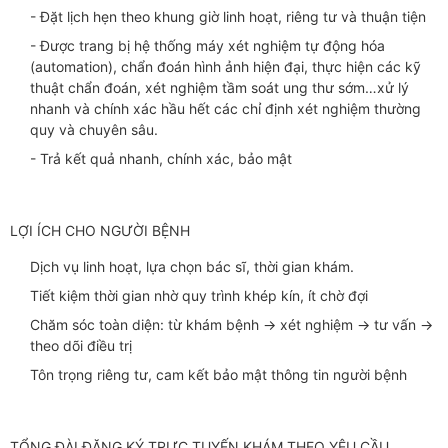
- Đặt lịch hẹn theo khung giờ linh hoạt, riêng tư và thuận tiện
- Được trang bị hệ thống máy xét nghiệm tự động hóa
(automation), chẩn đoán hình ảnh hiện đại, thực hiện các kỹ
thuật chẩn đoán, xét nghiệm tầm soát ung thư sớm…xử lý
nhanh và chính xác hầu hết các chỉ định xét nghiệm thường
quy và chuyên sâu.
- Trả kết quả nhanh, chính xác, bảo mật
LỢI ÍCH CHO NGƯỜI BỆNH
Dịch vụ linh hoạt, lựa chọn bác sĩ, thời gian khám.
Tiết kiệm thời gian nhờ quy trình khép kín, ít chờ đợi
Chăm sóc toàn diện: từ khám bệnh → xét nghiệm → tư vấn →
theo dõi điều trị
Tôn trọng riêng tư, cam kết bảo mật thông tin người bệnh
TỔNG ĐÀI ĐĂNG KÝ TRỰC TUYẾN KHÁM THEO YÊU CẦU