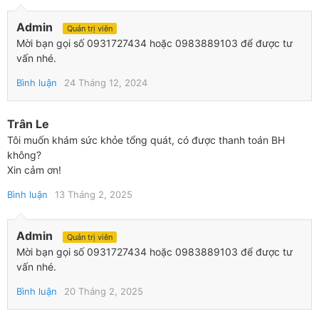
Admin
Quản trị viên
Mời bạn gọi số 0931727434 hoặc 0983889103 để được tư
vấn nhé.
Bình luận
24 Tháng 12, 2024
Trân Le
Tôi muốn khám sức khỏe tổng quát, có được thanh toán BH
không?
Xin cảm ơn!
Bình luận
13 Tháng 2, 2025
Admin
Quản trị viên
Mời bạn gọi số 0931727434 hoặc 0983889103 để được tư
vấn nhé.
Bình luận
20 Tháng 2, 2025