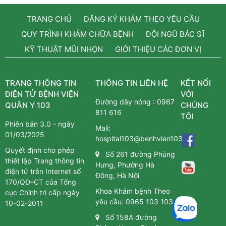
TRANG CHỦ
ĐĂNG KÝ KHÁM THEO YÊU CẦU
QUY TRÌNH KHÁM CHỮA BỆNH
ĐỘI NGŨ BÁC SĨ
KỸ THUẬT MŨI NHỌN
GIỚI THIỆU CÁC ĐƠN VỊ
TRANG THÔNG TIN
THÔNG TIN LIÊN HỆ
KẾT NỐI
ĐIỆN TỬ BỆNH VIỆN
VỚI
Đường dây nóng :
0967
QUÂN Y 103
CHÚNG
811 616
TÔI
Phiên bản 3.0 - ngày
Mail:
01/03/2025
hospital103@benhvien103.vn
Quyết định cho phép
Số 261 đường Phùng
thiết lập Trang thông tin
Hưng, Phường Hà
điện tử trên Internet số
Đông, Hà Nội
170/QĐ–CT của Tổng
Khoa Khám bệnh Theo
cục Chính trị cấp ngày
yêu cầu:
0965 103 103
10-02-2011
Số 158A đường