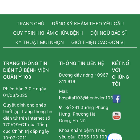
TRANG CHỦ
ĐĂNG KÝ KHÁM THEO YÊU CẦU
QUY TRÌNH KHÁM CHỮA BỆNH
ĐỘI NGŨ BÁC SĨ
KỸ THUẬT MŨI NHỌN
GIỚI THIỆU CÁC ĐƠN VỊ
TRANG THÔNG TIN
THÔNG TIN LIÊN HỆ
KẾT NỐI
ĐIỆN TỬ BỆNH VIỆN
VỚI
Đường dây nóng :
0967
QUÂN Y 103
CHÚNG
811 616
TÔI
Phiên bản 3.0 - ngày
Mail:
01/03/2025
hospital103@benhvien103.vn
Quyết định cho phép
Số 261 đường Phùng
thiết lập Trang thông tin
Hưng, Phường Hà
điện tử trên Internet số
Đông, Hà Nội
170/QĐ–CT của Tổng
Khoa Khám bệnh Theo
cục Chính trị cấp ngày
yêu cầu:
0965 103 103
10-02-2011