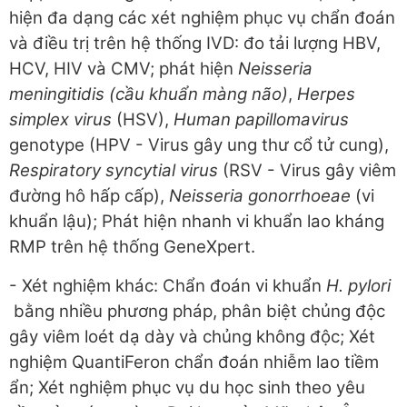
hiện đa dạng các xét nghiệm phục vụ chẩn đoán
và điều trị trên hệ thống IVD: đo tải lượng HBV,
HCV, HIV và CMV; phát hiện
Neisseria
meningitidis
(cầu khuẩn màng não)
,
Herpes
simplex virus
(HSV),
Human papillomavirus
genotype (HPV - Virus gây ung thư cổ tử cung),
Respiratory syncytial virus
(RSV - Virus gây viêm
đường hô hấp cấp),
Neisseria gonorrhoeae
(vi
khuẩn lậu); Phát hiện nhanh vi khuẩn lao kháng
RMP trên hệ thống GeneXpert.
- Xét nghiệm khác: Chẩn đoán vi khuẩn
H. pylori
bằng nhiều phương pháp, phân biệt chủng độc
gây viêm loét dạ dày và chủng không độc; Xét
nghiệm QuantiFeron chẩn đoán nhiễm lao tiềm
ẩn; Xét nghiệm phục vụ du học sinh theo yêu