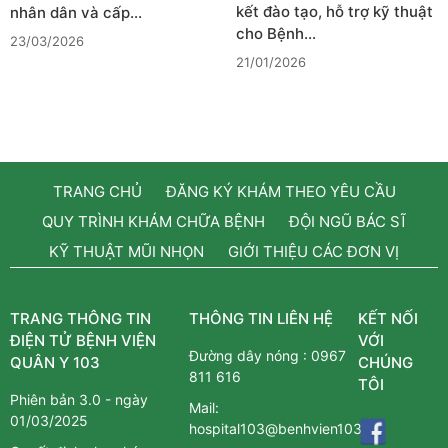
kết đào tạo, hỗ trợ kỹ thuật
nhân dân và cấp…
cho Bệnh…
23/03/2026
21/01/2026
TRANG CHỦ
ĐĂNG KÝ KHÁM THEO YÊU CẦU
QUY TRÌNH KHÁM CHỮA BỆNH
ĐỘI NGŨ BÁC SĨ
KỸ THUẬT MŨI NHỌN
GIỚI THIỆU CÁC ĐƠN VỊ
TRANG THÔNG TIN
THÔNG TIN LIÊN HỆ
KẾT NỐI
ĐIỆN TỬ BỆNH VIỆN
VỚI
Đường dây nóng :
0967
QUÂN Y 103
CHÚNG
811 616
TÔI
Phiên bản 3.0 - ngày
Mail:
01/03/2025
hospital103@benhvien103.vn