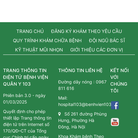
TRANG CHỦ
ĐĂNG KÝ KHÁM THEO YÊU CẦU
QUY TRÌNH KHÁM CHỮA BỆNH
ĐỘI NGŨ BÁC SĨ
KỸ THUẬT MŨI NHỌN
GIỚI THIỆU CÁC ĐƠN VỊ
TRANG THÔNG TIN
THÔNG TIN LIÊN HỆ
KẾT NỐI
ĐIỆN TỬ BỆNH VIỆN
VỚI
Đường dây nóng :
0967
QUÂN Y 103
CHÚNG
811 616
TÔI
Phiên bản 3.0 - ngày
Mail:
01/03/2025
hospital103@benhvien103.vn
Quyết định cho phép
Số 261 đường Phùng
thiết lập Trang thông tin
Hưng, Phường Hà
điện tử trên Internet số
Đông, Hà Nội
170/QĐ–CT của Tổng
Khoa Khám bệnh Theo
cục Chính trị cấp ngày