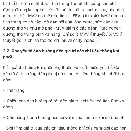
Là thể tích lớn nhất được thở trong 1 phút khi gắng sức chủ
động, đơn vị là lít/phút. Khi đo bệnh nhân phải thở sâu, nhanh ở
mức có thể. MVV có thể ước tính = FEV
(lít) x 40. MVV đánh giá
1
tình trạng cơ hô hấp, độ đàn hồi của lồng ngực, sức cản của
đường thở và nhu mô phổi. MVV giảm ở các bệnh lí tắc nghẽn
đường thở trung bình và nặng. Chỉ số % MVV lí thuyết / % VC lí
thuyết gọi là chỉ số tốc độ khí (air velocity index) .
2.2. Các yếu tố ảnh hưởng đến giá trị các chỉ tiêu thông khí
phổi
Kết quả đo thông khí phổi phụ thuộc vào rất nhiều yếu tố. Các
yếu tố ảnh hưởng đến giá trị của các chỉ tiêu thông khí phổi bao
gồm:
- Thể trạng:
+ Chiều cao ảnh hưởng rõ rệt đến giá trị chỉ tiêu thể tích tĩnh và
động .
+ Cân nặng ít ảnh hưởng hơn so với chiều cao trừ khi có béo phì .
- Giới tính: giá trị của các chỉ tiêu thông khí của nam giới cao hơn