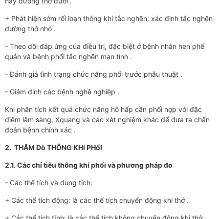
hay đường thở dưới .
+ Phát hiện sớm rối loạn thông khí tắc nghẽn: xác định tắc nghẽn
đường thở nhỏ .
- Theo dõi đáp ứng của điều trị, đặc biệt ở bệnh nhân hen phế
quản và bệnh phổi tắc nghẽn mạn tính .
- Đánh giá tình trạng chức năng phổi trước phẫu thuật .
- Giám định các bệnh nghề nghiệp .
Khi phân tích kết quả chức năng hô hấp cần phối hợp với đặc
điểm lâm sàng, Xquang và các xét nghiệm khác để đưa ra chẩn
đoán bệnh chính xác .
2. THĂM Dò THÔNG KHí PHổI
2.1. Các chỉ tiêu thông khí phổi và phương pháp đo
- Các thể tích và dung tích:
+ Các thể tích động: là các thể tích chuyển động khi thở .
+ Các thể tích tĩnh: là các thể tích không chuyển động khi thở .