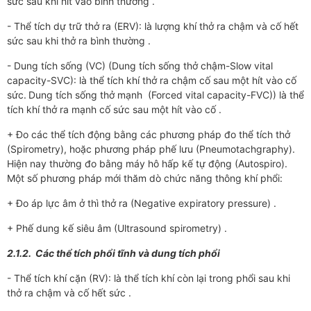
sức sau khi hít vào bình thường .
- Thể tích dự trữ thở ra (ERV): là lượng khí thở ra chậm và cố hết
sức sau khi thở ra bình thường .
- Dung tích sống (VC) (Dung tích sống thở chậm-Slow vital
capacity-SVC): là thể tích khí thở ra chậm cố sau một hít vào cố
sức.
Dung tích sống thở mạnh (Forced vital capacity-FVC)) là thể
tích khí thở ra mạnh cố sức sau một hít vào cố .
+ Đo các thể tích động bằng các phương pháp đo thể tích thở
(Spirometry), hoặc phương pháp phế lưu (Pneumotachgraphy).
Hiện nay thường đo bằng máy hô hấp kế tự động (Autospiro).
Một số phương pháp mới thăm dò chức năng thông khí phổi:
+ Đo áp lực âm ở thì thở ra (Negative expiratory pressure) .
+ Phế dung kế siêu âm (Ultrasound spirometry) .
2.1.2. Các thể tích phổi tĩnh và dung tích phổi
- Thể tích khí cặn (RV): là thể tích khí còn lại trong phổi sau khi
thở ra chậm và cố hết sức .