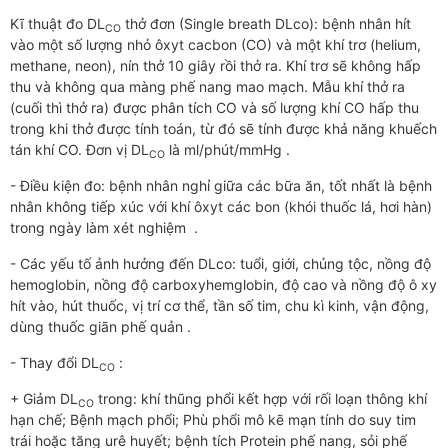
Kĩ thuật đo DL
thở đơn (Single breath DLco): bệnh nhân hít
CO
vào một số lượng nhỏ ôxyt cacbon (CO) và một khí trơ (helium,
methane, neon), nín thở 10 giây rồi thở ra. Khí trơ sẽ không hấp
thu và không qua màng phế nang mao mạch. Mẫu khí thở ra
(cuối thì thở ra) được phân tích CO và số lượng khí CO hấp thu
trong khi thở được tính toán, từ đó sẽ tính được khả năng khuếch
tán khí CO. Đơn vị DL
là ml/phút/mmHg .
CO
- Điều kiện đo: bệnh nhân nghỉ giữa các bữa ăn, tốt nhất là bệnh
nhân không tiếp xúc với khí ôxyt các bon (khói thuốc lá, hơi hàn)
trong ngày làm xét nghiệm .
- Các yếu tố ảnh hưởng đến DLco: tuổi, giới, chủng tộc, nồng độ
hemoglobin, nồng độ carboxyhemglobin, độ cao và nồng độ ô xy
hít vào, hút thuốc, vị trí cơ thể, tần số tim, chu kì kinh, vận động,
dùng thuốc giãn phế quản .
- Thay đổi DL
:
CO
+ Giảm DL
trong: khí thũng phổi kết hợp với rối loạn thông khí
CO
hạn chế; Bệnh mạch phổi; Phù phổi mô kẽ mạn tính do suy tim
trái hoặc tăng urê huyết; bệnh tích Protein phế nang, sỏi phế