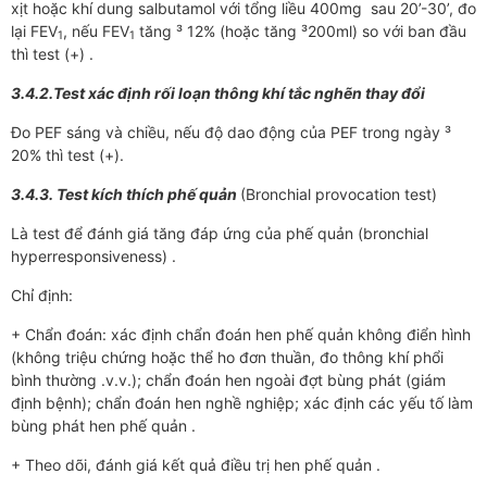
xịt hoặc khí dung salbutamol với tổng liều 400mg sau 20’-30’, đo
lại FEV
, nếu FEV
tăng ³ 12% (hoặc tăng ³200ml) so với ban đầu
1
1
thì test (+) .
3.4.2.Test xác định rối loạn thông khí tắc nghẽn thay đổi
Đo PEF sáng và chiều, nếu độ dao động của PEF trong ngày ³
20% thì test (+).
3.4.3. Test kích thích phế quản
(Bronchial provocation test)
Là test để đánh giá tăng đáp ứng của phế quản (bronchial
hyperresponsiveness) .
Chỉ định:
+ Chẩn đoán: xác định chẩn đoán hen phế quản không điển hình
(không triệu chứng hoặc thể ho đơn thuần, đo thông khí phổi
bình thường .v.v.); chẩn đoán hen ngoài đợt bùng phát (giám
định bệnh); chẩn đoán hen nghề nghiệp; xác định các yếu tố làm
bùng phát hen phế quản .
+ Theo dõi, đánh giá kết quả điều trị hen phế quản .