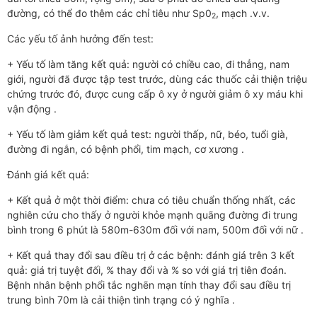
đường, có thể đo thêm các chỉ tiêu như Sp0
, mạch .v.v.
2
Các yếu tố ảnh hưởng đến test:
+ Yếu tố làm tăng kết quả: người có chiều cao, đi thẳng, nam
giới, người đã được tập test trước, dùng các thuốc cải thiện triệu
chứng trước đó, được cung cấp ô xy ở người giảm ô xy máu khi
vận động .
+ Yếu tố làm giảm kết quả test: người thấp, nữ, béo, tuổi già,
đường đi ngắn, có bệnh phổi, tim mạch, cơ xương .
Đánh giá kết quả:
+ Kết quả ở một thời điểm: chưa có tiêu chuẩn thống nhất, các
nghiên cứu cho thấy ở người khỏe mạnh quãng đường đi trung
bình trong 6 phút là 580m-630m đối với nam, 500m đối với nữ .
+ Kết quả thay đổi sau điều trị ở các bệnh: đánh giá trên 3 kết
quả: giá trị tuyệt đối, % thay đổi và % so với giá trị tiên đoán.
Bệnh nhân bệnh phổi tắc nghẽn mạn tính thay đổi sau điều trị
trung bình 70m là cải thiện tình trạng có ý nghĩa .