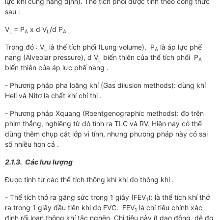
lực khí cũng hằng định). Thể tích phổi được tính theo công thức
sau :
V
= P
x d V
/d P
L
A
L
A .
Trong đó : V
là thể tích phổi (Lung volume), P
là áp lực phế
L
A
nang (Alveolar pressure), d V
biến thiên của thể tích phổi P
L
A
biến thiên của áp lực phế nang .
- Phương pháp pha loãng khí (Gas dilusion methods): dùng khí
Heli và Nitơ là chất khí chỉ thị .
- Phương pháp Xquang (Roentgenographic methods): đo trên
phim thẳng, nghiêng từ đó tính ra TLC và RV. Hiện nay có thể
dùng thêm chụp cắt lớp vi tính, nhưng phương pháp này có sai
số nhiều hơn cả .
2.1.3. Các lưu lượng
Được tính từ các thể tích thông khí khi đo thông khí .
- Thể tích thở ra gắng sức trong 1 giây (FEV
): là thể tích khí thở
1
ra trong 1 giây đầu tiên khi đo FVC. FEV
là chỉ tiêu chính xác
1
định rối loạn thông khí tắc nghẽn. Chỉ tiêu này ít dao động, dễ đo