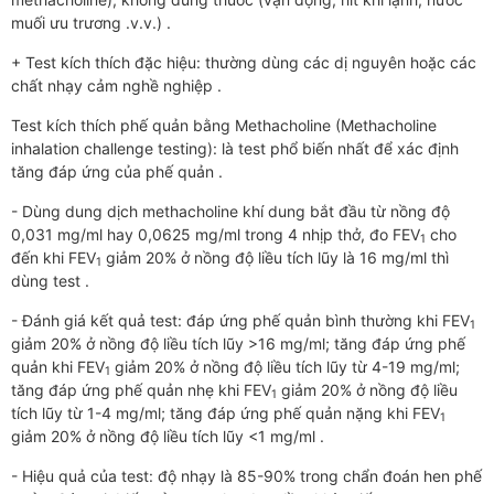
muối ưu trương .v.v.) .
+ Test kích thích đặc hiệu: thường dùng các dị nguyên hoặc các
chất nhạy cảm nghề nghiệp .
Test kích thích phế quản bằng Methacholine (Methacholine
inhalation challenge testing): là test phổ biến nhất để xác định
tăng đáp ứng của phế quản .
- Dùng dung dịch methacholine khí dung bắt đầu từ nồng độ
0,031 mg/ml hay 0,0625 mg/ml trong 4 nhịp thở, đo FEV
cho
1
đến khi FEV
giảm 20% ở nồng độ liều tích lũy là 16 mg/ml thì
1
dùng test .
- Đánh giá kết quả test: đáp ứng phế quản bình thường khi FEV
1
giảm 20% ở nồng độ liều tích lũy >16 mg/ml; tăng đáp ứng phế
quản khi FEV
giảm 20% ở nồng độ liều tích lũy từ 4-19 mg/ml;
1
tăng đáp ứng phế quản nhẹ khi FEV
giảm 20% ở nồng độ liều
1
tích lũy từ 1-4 mg/ml; tăng đáp ứng phế quản nặng khi FEV
1
giảm 20% ở nồng độ liều tích lũy <1 mg/ml .
- Hiệu quả của test: độ nhạy là 85-90% trong chẩn đoán hen phế