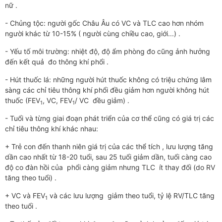
nữ .
- Chủng tộc: người gốc Châu Âu có VC và TLC cao hơn nhóm
người khác từ 10-15% ( người cùng chiều cao, giới...) .
- Yếu tố môi trường: nhiệt độ, độ ẩm phòng đo cũng ảnh hưởng
đến kết quả đo thông khí phổi .
- Hút thuốc lá: những người hút thuốc không có triệu chứng lâm
sàng các chỉ tiêu thông khí phổi đều giảm hơn người không hút
thuốc (FEV
, VC, FEV
/ VC đều giảm) .
1
1
- Tuổi và từng giai đoạn phát triển của cơ thể cũng có giá trị các
chỉ tiêu thông khí khác nhau:
+ Trẻ con đến thanh niên giá trị của các thể tích , lưu lượng tăng
dần cao nhất từ 18-20 tuổi, sau 25 tuổi giảm dần, tuổi càng cao
độ co đàn hồi của phổi càng giảm nhưng TLC ít thay đổi (do RV
tăng theo tuổi) .
+ VC và FEV
và các lưu lượng giảm theo tuổi, tỷ lệ RV/TLC tăng
1
theo tuổi .