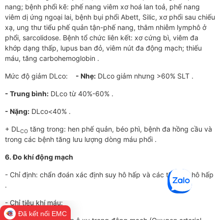
nang; bệnh phổi kẽ: phế nang viêm xơ hoá lan toả, phế nang
viêm dị ứng ngoại lai, bệnh bụi phổi Abett, Silic, xơ phổi sau chiếu
xạ, ung thư tiểu phế quản tận-phế nang, thâm nhiễm lymphô ở
phổi, sarcolidose. Bệnh tổ chức liên kết: xơ cứng bì, viêm đa
khớp dạng thấp, lupus ban đỏ, viêm nút đa động mạch; thiếu
máu, tăng carbohemoglobin .
Mức độ giảm DLco:
- Nhẹ:
DLco giảm nhưng >60% SLT .
- Trung bình:
DLco từ 40%-60% .
- Nặng:
DLco<40% .
+ DL
tăng trong: hen phế quản, béo phì, bệnh đa hồng cầu và
CO
trong các bệnh tăng lưu lượng dòng máu phổi .
6. Đo khí động mạch
- Chỉ định: chẩn đoán xác định suy hô hấp và các thể suy hô hấp
.
- Chỉ tiêu khí máu:
Đã kết nối EMC