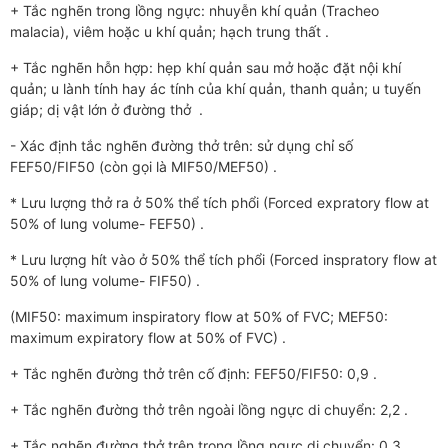
+ Tắc nghẽn trong lồng ngực: nhuyễn khí quản (Tracheo
malacia), viêm hoặc u khí quản; hạch trung thất .
+ Tắc nghẽn hỗn hợp: hẹp khí quản sau mở hoặc đặt nội khí
quản; u lành tính hay ác tính của khí quản, thanh quản; u tuyến
giáp; dị vật lớn ở đường thở .
- Xác định tắc nghẽn đường thở trên: sử dụng chỉ số
FEF50/FIF50 (còn gọi là MIF50/MEF50) .
* Lưu lượng thở ra ở 50% thể tích phổi (Forced expratory flow at
50% of lung volume- FEF50) .
* Lưu lượng hít vào ở 50% thể tích phổi (Forced inspratory flow at
50% of lung volume- FIF50) .
(MIF50: maximum inspiratory flow at 50% of FVC; MEF50:
maximum expiratory flow at 50% of FVC) .
+ Tắc nghẽn đường thở trên cố định: FEF50/FIF50: 0,9 .
+ Tắc nghẽn đường thở trên ngoài lồng ngực di chuyển: 2,2 .
+ Tắc nghẽn đường thở trên trong lồng ngực di chuyển: 0,3 .