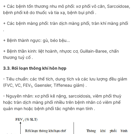
+ Các bệnh tổn thương nhu mô phổi: xơ phổi vô căn, Sarcoidose,
bệnh phổi kẽ do thuốc và tia xạ, bệnh bụi phổi .
+ Các bệnh màng phổi: tràn dịch màng phổi, tràn khí màng phổi
.
+ Bệnh thành ngực: gù, béo bệu...
+ Bệnh thần kinh: liệt hoành, nhựơc cơ, Guillain-Baree, chấn
thương tuỷ cổ .
3.3. Rối loạn thông khí hỗn hợp
- Tiêu chuẩn: các thể tích, dung tích và các lưu lượng đều giảm
(FVC, VC, FEV
, Gaensler, Tiffeneau giảm) .
1
- Nguyên nhân: xơ phổi kẽ nặng, sarcoidosis, viêm phổi thuỳ
hoặc tràn dịch màng phổi nhiều trên bệnh nhân có viêm phế
quản mạn hoặc bệnh phổi tắc nghẽn mạn tính .