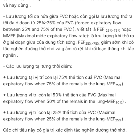
và hay dùng .
- Lưu lượng tối đa nửa giữa FVC hoặc còn gọi là lưu lượng thở ra
tối đa ở đoạn từ 25%-75% của FVC (forced expiratory flow
between 25% and 75% of the FVC ), viết tắt là FEF
hoặc
25%-75%
MMEF (Maximal mide expiratory flow rate): là lưu lượng khí thở ra
ở giai đoạn giữa của dung tích sống. FEF
giảm sớm khi có
25%-75%
tắc nghẽn đường thở nhỏ và giảm rõ rệt khi rối loạn thông khí tắc
nghẽn .
- Các lưu lượng tại từng thời điểm:
+ Lưu lượng tại vị trí còn lại 75% thể tích cuả FVC (Maximal
expiratory flow when 75% of the remais in the lung-MEF
) .
75%
+ Lưu lượng vị trí còn lại 50% thể tích của FVC (Maximal
expiratory flow when 50% of the remais in the lung-MEF
) .
50%
+ Lưu lượng vị trí còn lại 25% thể tích của FVC (Maximal
expiratory flow when 25% of the remais in the lung-MEF
) .
25%
Các chỉ tiêu này có giá trị xác định tắc nghẽn đường thở nhỏ .