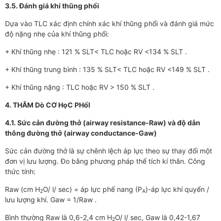
3.5. Đánh giá khí thũng phổi
Dựa vào TLC xác định chính xác khí thũng phổi và đánh giá mức
độ nặng nhẹ của khí thũng phổi:
+ Khí thũng nhẹ : 121 % SLT< TLC hoặc RV <134 % SLT .
+ Khí thũng trung bình : 135 % SLT< TLC hoặc RV <149 % SLT .
+ Khí thũng nặng : TLC hoặc RV > 150 % SLT .
4. THĂM Dò CƠ HọC PHổI
4.1. Sức cản đường thở (airway resistance-Raw) và độ dẫn
thông đường thở (airway conductance-Gaw)
Sức cản đường thở là sự chênh lệch áp lực theo sự thay đổi một
đơn vị lưu lượng. Đo bằng phương pháp thể tích kí thân. Công
thức tính:
Raw (cm H
O/ l/ sec) = áp lực phế nang (P
)-áp lực khí quyển /
2
A
lưu lượng khí. Gaw = 1/Raw .
Bình thường Raw là 0,6-2,4 cm H
O/ l/ sec, Gaw là 0,42-1,67
2