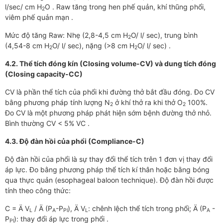
l/sec/ cm H
O . Raw tăng trong hen phế quản, khí thũng phổi,
2
viêm phế quản mạn .
Mức độ tăng Raw: Nhẹ (2,8-4,5 cm H
O/ l/ sec), trung bình
2
(4,54-8 cm H
O/ l/ sec), nặng (>8 cm H
O/ l/ sec) .
2
2
4.2. Thể tích đóng kín (Closing volume-CV) và dung tích đóng
(Closing capacity-CC)
CV là phần thể tích của phổi khi đường thở bắt đầu đóng. Đo CV
bằng phương pháp tính lượng N
ở khí thở ra khi thở O
100%.
2
2
Đo CV là một phương pháp phát hiện sớm bệnh đường thở nhỏ.
Bình thường CV < 5% VC .
4.3. Độ đàn hồi của phổi (Compliance-C)
Độ đàn hồi của phổi là sự thay đổi thể tích trên 1 đơn vị thay đổi
áp lực. Đo bằng phương pháp thể tích kí thân hoặc bằng bóng
qua thực quản (esophageal baloon technique). Độ đàn hồi được
tính theo công thức:
C = Ä V
/ Ä (P
-P
), Ä V
: chênh lệch thể tích trong phổi; Ä (P
-
L
A
Pl
L
A
P
): thay đổi áp lực trong phổi .
Pl