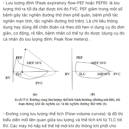
- Lưu lượng đỉnh (Peak expiratory flow-PEF hoặc PEFR): là lưu
lượng thở ra tối đa đạt được khi đo FVC. PEF giảm trong một số
bệnh gây tắc nghẽn đường thở (hen phế quản, bệnh phổi tắc
nghẽn mạn tính, tắc nghẽn đường thở trên). Là chỉ tiêu thông
dụng hay dùng để chẩn đoán và theo dõi hen vì dụng cụ đo đơn
giản, cơ động, rẻ tiền, bệnh nhân có thể tự đo được (dụng cụ đo
cá nhân đo lưu lượng đỉnh: Peak flow meters) .
- Đường cong lưu lượng-thể tích (Flow-volume curves): là đồ thị
biểu diễn mối liên quan giữa lưu lượng và thể tích khí từ TLC tới
RV. Các máy hô hấp kế thế hệ mới khi đo thông khí phổi cho