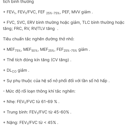
tích bình thường
+ FEV
, FEV
/FVC, FEF
, PEF, MVV giảm .
1
1
25%-75%
+ FVC, SVC, ERV bình thường hoặc giảm, TLC bình thường hoặc
tăng; FRC, RV, RV/TLV tăng .
Tiêu chuẩn tắc nghẽn đường thở nhỏ:
+ MEF
, MEF
, MEF
, FEF
giảm .
75%
50%
25%
25%-75%
+ Thể tích đóng kín tăng (CV tăng) .
+ DL
giảm .
CO
+ Sự phụ thuộc của hệ số nở phổi đối với tần số hô hấp .
- Mức độ rối loạn thông khí tắc nghẽn:
+ Nhẹ: FEV
/FVC từ 61-69 % .
1
+ Trung bình: FEV
/FVC từ 45-60% .
1
+ Nặng: FEV
/FVC từ < 45% .
1