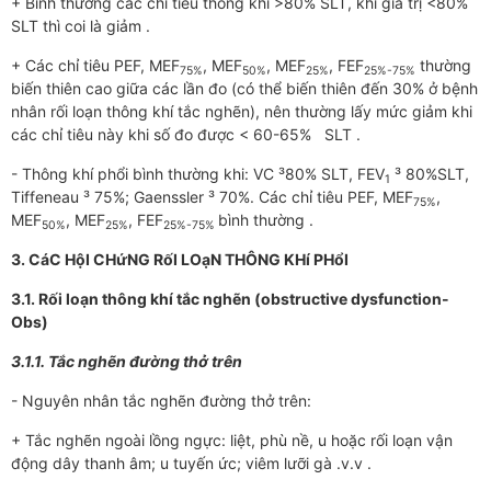
+ Bình thường các chỉ tiêu thông khí >80% SLT, khi giá trị <80%
SLT thì coi là giảm .
+ Các chỉ tiêu PEF, MEF
, MEF
, MEF
, FEF
thường
75%
50%
25%
25%-75%
biến thiên cao giữa các lần đo (có thể biến thiên đến 30% ở bệnh
nhân rối loạn thông khí tắc nghẽn), nên thường lấy mức giảm khi
các chỉ tiêu này khi số đo được < 60-65% SLT .
- Thông khí phổi bình thường khi: VC ³80% SLT, FEV
³ 80%SLT,
1
Tiffeneau ³ 75%; Gaenssler ³ 70%. Các chỉ tiêu PEF, MEF
,
75%
MEF
, MEF
, FEF
bình thường .
50%
25%
25%-75%
3. CáC HộI CHứNG RốI LOạN THÔNG KHí PHổI
3.1. Rối loạn thông khí tắc nghẽn (obstructive dysfunction-
Obs)
3.1.1. Tắc nghẽn đường thở trên
- Nguyên nhân tắc nghẽn đường thở trên:
+ Tắc nghẽn ngoài lồng ngực: liệt, phù nề, u hoặc rối loạn vận
động dây thanh âm; u tuyến ức; viêm lưỡi gà .v.v .