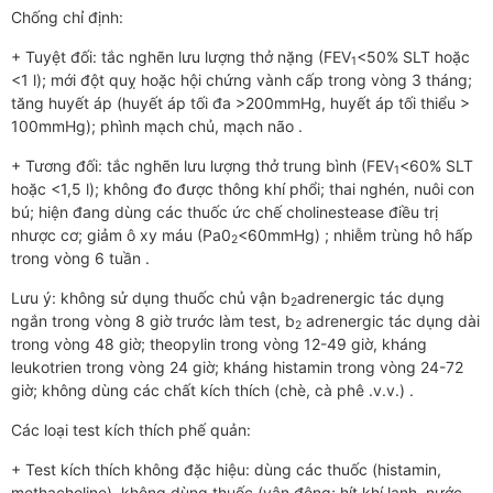
Chống chỉ định:
+ Tuyệt đối: tắc nghẽn lưu lượng thở nặng (FEV
<50% SLT hoặc
­1
<1 l); mới đột quỵ hoặc hội chứng vành cấp trong vòng 3 tháng;
tăng huyết áp (huyết áp tối đa >200mmHg, huyết áp tối thiểu >
100mmHg); phình mạch chủ, mạch não .
+ Tương đối: tắc nghẽn lưu lượng thở trung bình (FEV
<60% SLT
1
hoặc <1,5 l); không đo được thông khí phổi; thai nghén, nuôi con
bú; hiện đang dùng các thuốc ức chế cholinestease điều trị
nhược cơ; giảm ô xy máu (Pa0
<60mmHg) ; nhiễm trùng hô hấp
2
trong vòng 6 tuần .
Lưu ý: không sử dụng thuốc chủ vận b
adrenergic tác dụng
2
ngắn trong vòng 8 giờ trước làm test, b
adrenergic tác dụng dài
2
trong vòng 48 giờ; theopylin trong vòng 12-49 giờ, kháng
leukotrien trong vòng 24 giờ; kháng histamin trong vòng 24-72
giờ; không dùng các chất kích thích (chè, cà phê .v.v.) .
Các loại test kích thích phế quản:
+ Test kích thích không đặc hiệu: dùng các thuốc (histamin,
methacholine), không dùng thuốc (vận động; hít khí lạnh, nước