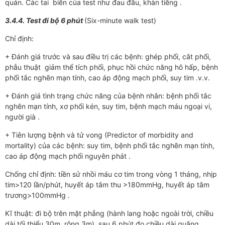
quản. Các tai biến của test như đau đầu, khàn tiếng .
3.4.4. Test đi bộ 6 phút
(Six-minute walk test)
Chỉ định:
+ Đánh giá trước và sau điều trị các bệnh: ghép phổi, cắt phổi,
phẫu thuật giảm thể tích phổi, phục hồi chức năng hô hấp, bệnh
phổi tắc nghẽn mạn tính, cao áp động mạch phổi, suy tim .v.v.
+ Đánh giá tình trạng chức năng của bệnh nhân: bệnh phổi tắc
nghẽn mạn tính, xơ phổi kén, suy tim, bệnh mạch máu ngoại vi,
người già .
+ Tiên lượng bệnh và tử vong (Predictor of morbidity and
mortality) của các bệnh: suy tim, bệnh phổi tắc nghẽn mạn tính,
cao áp động mạch phổi nguyên phát .
Chống chỉ định: tiền sử nhồi máu cơ tim trong vòng 1 tháng, nhịp
tim>120 lần/phút, huyết áp tâm thu >180mmHg, huyết áp tâm
trương>100mmHg .
Kĩ thuật: đi bộ trên mặt phẳng (hành lang hoặc ngoài trời, chiều
dài tối thiểu 30m, rộng 3m), sau 6 phút đo chiều dài quãng