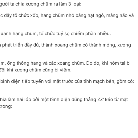
gười ta chia xương chũm ra làm 3 loại:
c đầy tổ chức xốp, hang chũm nhỏ bằng hạt ngô, màng não và
quanh hang chũm, tổ chức tuỷ sọ chiếm phần nhiều.
 phát triển đầy đủ, thành xoang chũm có thành mỏng, xương
ũm, ống thông hang và các xoang chũm. Do đó, khi hòm tai bị
ôi khi xương chũm cũng bị viêm.
h diện tiếp tuyến với mặt trước của tĩnh mạch bên, gồm có:
hia làm hai lớp bởi một bình diện đứng thẳng ZZ' kéo từ mặt
trong: