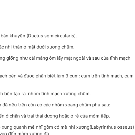
bán khuyên (Ductus semicircularis).
ác nhị thân ở mặt dưới xương chũm.
ng giống như cái máng ôm lấy mặt ngoài và sau của tĩnh mạch
mạch bên và được phân biệt làm 3 cụm: cụm trên tĩnh mạch, cụm
ạch bên tạo ra nhóm tĩnh mạch xương chũm.
 đã nêu trên còn có các nhóm xoang chũm phụ sau:
n ở chân và trai thái dương hoặc ở rễ của mỏm tiếp.
 xung quanh mê nhĩ gồm có mê nhĩ xương(Labyrinthus osseus)
 vào đến mỏm xương đá.