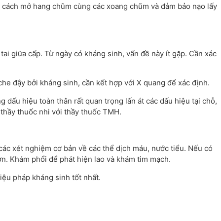
 cách mở hang chũm cùng các xoang chũm và đảm bảo nạo lấy
ai giữa cấp. Từ ngày có kháng sinh, vấn đề này ít gặp. Cần xác
he đậy bởi kháng sinh, cần kết hợp với X quang để xác định.
 dấu hiệu toàn thân rất quan trọng lấn át các dấu hiệu tại chỗ,
 thầy thuốc nhi với thầy thuốc TMH.
 xét nghiệm cơ bản về các thể dịch máu, nước tiểu. Nếu có
ơn. Khám phổi để phát hiện lao và khám tim mạch.
ệu pháp kháng sinh tốt nhất.