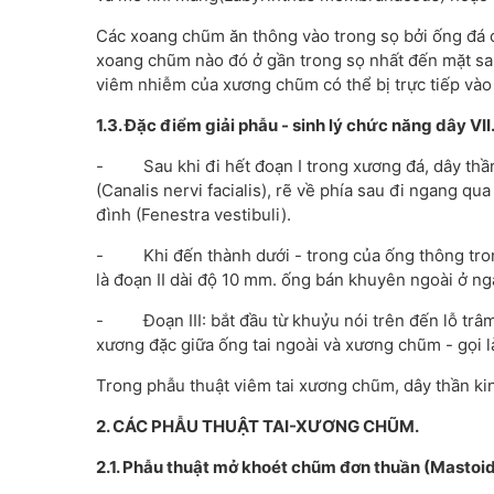
Các xoang chũm ăn thông vào trong sọ bởi ống đá 
xoang chũm nào đó ở gần trong sọ nhất đến mặt sau
viêm nhiễm của xương chũm có thể bị trực tiếp vào
1.3. Đặc điểm giải phẫu - sinh lý chức năng dây VII
- Sau khi đi hết đoạn I trong xương đá, dây thần
(Canalis nervi facialis), rẽ về phía sau đi ngang qu
đình (Fenestra vestibuli).
- Khi đến thành dưới - trong của ống thông trong
là đoạn II dài độ 10 mm. ống bán khuyên ngoài ở nga
- Đoạn III: bắt đầu từ khuỷu nói trên đến lỗ trâ
xương đặc giữa ống tai ngoài và xương chũm - gọi là
Trong phẫu thuật viêm tai xương chũm, dây thần kinh
2. CÁC PHẪU THUẬT TAI-XƯƠNG CHŨM.
2.1. Phẫu thuật mở khoét chũm đơn thuần (Masto