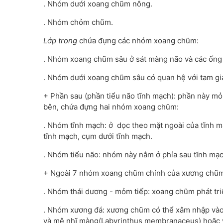
. Nhóm dưới xoang chũm nông.
. Nhóm chỏm chũm.
Lớp trong
chứa đựng các nhóm xoang chũm:
. Nhóm xoang chũm sâu ở sát màng não và các ống 
. Nhóm dưới xoang chũm sâu có quan hệ với tam gi
+ Phần sau (phần tiểu não tĩnh mạch): phần này mỏ
bên, chứa đựng hai nhóm xoang chũm:
. Nhóm tĩnh mạch: ở dọc theo mặt ngoài của tĩnh 
tĩnh mạch, cụm dưới tĩnh mạch.
. Nhóm tiểu não: nhóm này nằm ở phía sau tĩnh m
+ Ngoài 7 nhóm xoang chũm chính của xương chũm
. Nhóm thái dương - mỏm tiếp: xoang chũm phát triể
. Nhóm xương đá: xương chũm có thể xâm nhập vào
và mê nhĩ màng(Labyrinthus membranaceus) hoặc