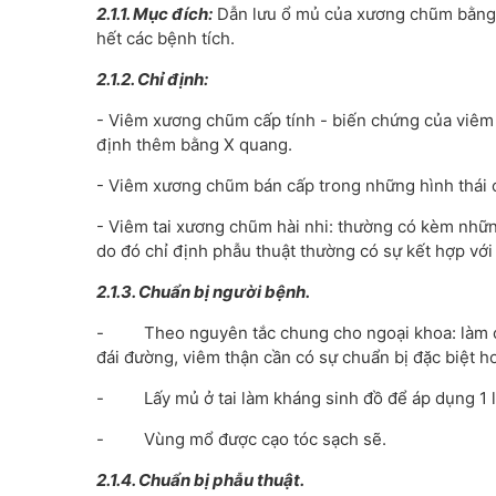
2.1.1.
Mục đích:
Dẫn lưu ổ mủ của xương chũm bằng
hết các bệnh tích.
2.1.2.
Chỉ định:
- Viêm xương chũm cấp tính - biến chứng của viêm t
định thêm bằng X quang.
- Viêm xương chũm bán cấp trong những hình thái c
- Viêm tai xương chũm hài nhi: thường có kèm những
do đó chỉ định phẫu thuật thường có sự kết hợp với
2.1.3.
Chuẩn bị người bệnh.
- Theo nguyên tắc chung cho ngoại khoa: làm các
đái đường, viêm thận cần có sự chuẩn bị đặc biệt h
- Lấy mủ ở tai làm kháng sinh đồ để áp dụng 1 li
- Vùng mổ được cạo tóc sạch sẽ.
2.1.4.
Chuẩn bị phẫu thuật.