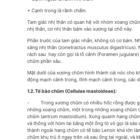
+ Cạnh trong là rãnh chẩm.
Tam giác nhị thân có quan hệ với nhóm xoang chũm
nhị thân, cơ nhị thân bám vào xương tại chỗ này.
Phần trước của tam giác nhẵn, không có cơ bám. Như
sàng nhị thân (zonetractus musculus digastricus). 
rách sau hay còn gọi là lỗ cảnh (Foramen jugulare
chũm phần sâu.
Mặt dưới của xương chũm hình thành cái nóc cho k
động mạch cảnh trong, tĩnh mạch cảnh trong, các dây 
1.2. Tế bào chũm (Cellulae mastoideae):
- Trong xương chũm có nhiều hốc rỗng được gọi 
những xoang chũm, một trong những xoang chũm đó 
chũm (antrum mastoidium). Xung quanh hang chũm 
và thông với hòm tai bằng một ống tò vò gọi là sào
thành ngoài hang chũm có tế bào Lenoir khá lớn là
chũm khu trú ở ngay trên và sau ống tai ngoài, và k