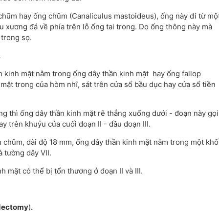
chũm hay ống chũm (Canaliculus mastoideus), ống này đi từ mộ
 xương đá về phía trên lỗ ống tai trong. Do ống thông này mà
 trong sọ.
.
 kinh mặt nằm trong ống dây thần kinh mặt hay ống fallop
a mặt trong của hòm nhĩ, sát trên cửa sổ bầu dục hay cửa sổ tiền
 thì ống dây thần kinh mặt rẽ thẳng xuống dưới - đoạn này gọi
y trên khuỷu của cuối đoạn II - đầu đoạn III.
m chũm, dài độ 18 mm, ống dây thần kinh mặt nằm trong một khố
 tường dây VII.
 mặt có thể bị tổn thương ở đoạn II và III.
idectomy
)
.