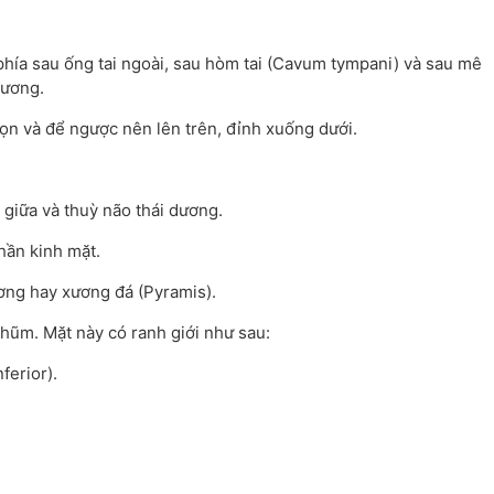
hía sau ống tai ngoài, sau hòm tai (Cavum tympani) và sau mê
dương.
ọn và để ngược nên lên trên, đỉnh xuống dưới.
giữa và thuỳ não thái dương.
hần kinh mặt.
ơng hay xương đá (Pyramis).
ũm. Mặt này có ranh giới như sau:
ferior).