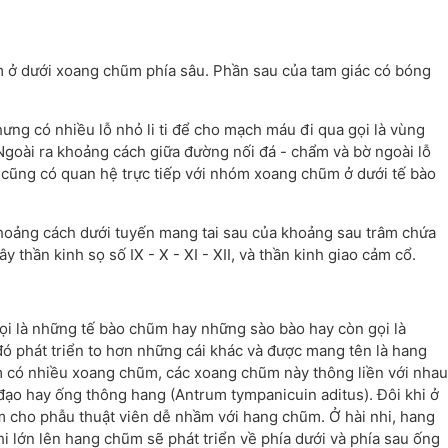
 ở dưới xoang chũm phía sâu. Phần sau của tam giác có bóng
ng có nhiều lỗ nhỏ li ti để cho mạch máu đi qua gọi là vùng
Ngoài ra khoảng cách giữa đường nối đá - chẩm và bờ ngoài lỗ
) cũng có quan hệ trực tiếp với nhóm xoang chũm ở dưới tế bào
hoảng cách dưới tuyến mang tai sau của khoảng sau trâm chứa
thần kinh sọ số IX - X - XI - XII, và thần kinh giao cảm cổ.
là những tế bào chũm hay những sào bào hay còn gọi là
phát triển to hơn những cái khác và được mang tên là hang
có nhiều xoang chũm, các xoang chũm này thông liền với nhau
 đạo hay ống thông hang (Antrum tympanicuin aditus). Đôi khi ở
m cho phẫu thuật viên dễ nhầm với hang chũm. Ở hài nhi, hang
hi lớn lên hang chũm sẽ phát triển về phía dưới và phía sau ống