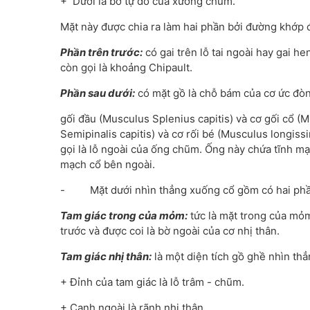
+ Dưới là bờ tự do của xương chũm.
Mặt này được chia ra làm hai phần bởi đường khớp đá
Phần trên trước:
có gai trên lỗ tai ngoài hay gai 
còn gọi là khoảng Chipault.
Phần sau dưới:
có mặt gồ là chỗ bám của cơ ức đòn
gối đầu (Musculus Splenius capitis) và cơ gối cổ (M
Semipinalis capitis) và cơ rối bé (Musculus longis
gọi là lỗ ngoài của ống chũm. Ống này chứa tĩnh mạc
mạch cổ bên ngoài.
- Mặt dưới nhìn thẳng xuống cổ gồm có hai phần
Tam giác trong của mỏm:
tức là mặt trong của mỏm
trước và được coi là bờ ngoài của cơ nhị thân.
Tam giác nhị thân:
là một diện tích gồ ghề nhìn th
+ Đỉnh của tam giác là lỗ trâm - chũm.
+ Cạnh ngoài là rãnh nhị thân.