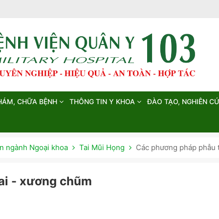
HÁM, CHỮA BỆNH
THÔNG TIN Y KHOA
ĐÀO TẠO, NGHIÊN C
 ngành Ngoại khoa
Tai Mũi Họng
Các phương pháp phẫu t
ai - xương chũm