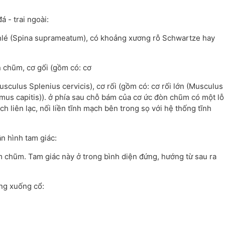
 - trai ngoài:
henlé (Spina suprameatum), có khoảng xương rỗ Schwartze hay
 chũm, cơ gối (gồm có: cơ
usculus Splenius cervicis), cơ rối (gồm có: cơ rối lớn (Musculus
simus capitis)). ở phía sau chỗ bám của cơ ức đòn chũm có một lỗ
h liên lạc, nối liền tĩnh mạch bên trong sọ với hệ thống tĩnh
 hình tam giác:
 chũm. Tam giác này ở trong bình diện đứng, hướng từ sau ra
ẳng xuống cổ: