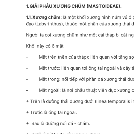
1. GIẢI PHẪU XƯƠNG CHŨM (MASTOIDEAE).
1.1. Xương chũm:
là một khối xương hình núm vú ở p
đạo (Labyrinthus), thuộc một phần của xương thái 
Người ta coi xương chũm như một cái tháp bị cắt ng
Khối này có 6 mặt:
- Mặt trên (nền của tháp): liên quan với tầng sọ 
- Mặt trước: liên quan tới ống tai ngoài và dây t
- Mặt trong: nối tiếp với phần đá xương thái dư
- Mặt ngoài: là nơi phẫu thuật viên đục xương ch
+ Trên là đường thái dương dưới (linea temporalis in
+ Trước là ống tai ngoài.
+ Sau là đường nối đá - chẩm.