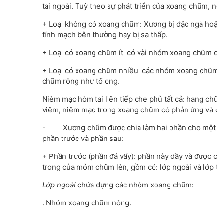
tai ngoài. Tuỳ theo sự phát triển của xoang chũm, n
+ Loại không có xoang chũm: Xương bị đặc ngà hoặ
tĩnh mạch bên thường hay bị sa thấp.
+ Loại có xoang chũm ít: có vài nhóm xoang chũm 
+ Loại có xoang chũm nhiều: các nhóm xoang chũm
chũm rỗng như tổ ong.
Niêm mạc hòm tai liên tiếp che phủ tất cả: hang ch
viêm, niêm mạc trong xoang chũm có phản ứng và đ
- Xương chũm được chia làm hai phần cho một bìn
phần trước và phần sau:
+ Phần trước (phần đá vẩy): phần này dầy và được c
trong của mỏm chũm lên, gồm có: lớp ngoài và lớp 
Lớp ngoài
chứa đựng các nhóm xoang chũm:
. Nhóm xoang chũm nông.