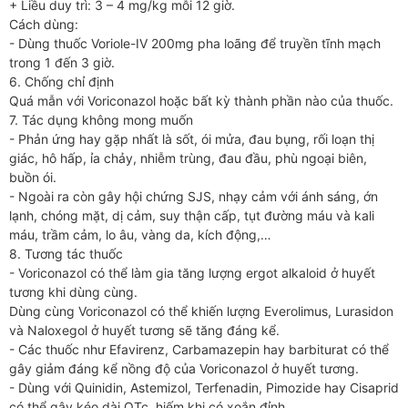
+ Liều duy trì: 3 – 4 mg/kg mỗi 12 giờ.
Cách dùng:
- Dùng thuốc Voriole-IV 200mg pha loãng để truyền tĩnh mạch
trong 1 đến 3 giờ.
6. Chống chỉ định
Quá mẫn với Voriconazol hoặc bất kỳ thành phần nào của thuốc.
7. Tác dụng không mong muốn
- Phản ứng hay gặp nhất là sốt, ói mửa, đau bụng, rối loạn thị
giác, hô hấp, ỉa chảy, nhiễm trùng, đau đầu, phù ngoại biên,
buồn ói.
- Ngoài ra còn gây hội chứng SJS, nhạy cảm với ánh sáng, ớn
lạnh, chóng mặt, dị cảm, suy thận cấp, tụt đường máu và kali
máu, trầm cảm, lo âu, vàng da, kích động,…
8. Tương tác thuốc
- Voriconazol có thể làm gia tăng lượng ergot alkaloid ở huyết
tương khi dùng cùng.
Dùng cùng Voriconazol có thể khiến lượng Everolimus, Lurasidon
và Naloxegol ở huyết tương sẽ tăng đáng kể.
- Các thuốc như Efavirenz, Carbamazepin hay barbiturat có thể
gây giảm đáng kể nồng độ của Voriconazol ở huyết tương.
- Dùng với Quinidin, Astemizol, Terfenadin, Pimozide hay Cisaprid
có thể gây kéo dài QTc, hiếm khi có xoắn đỉnh.