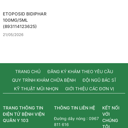
ETOPOSID BIDIPHAR
100MG/5ML
(893114123625)
21/05/2026
TRANG CHỦ
ĐĂNG KÝ KHÁM THEO YÊU CẦU
QUY TRÌNH KHÁM CHỮA BỆNH
ĐỘI NGŨ BÁC SĨ
KỸ THUẬT MŨI NHỌN
GIỚI THIỆU CÁC ĐƠN VỊ
TRANG THÔNG TIN
THÔNG TIN LIÊN HỆ
KẾT NỐI
ĐIỆN TỬ BỆNH VIỆN
VỚI
Đường dây nóng :
0967
QUÂN Y 103
CHÚNG
811 616
TÔI