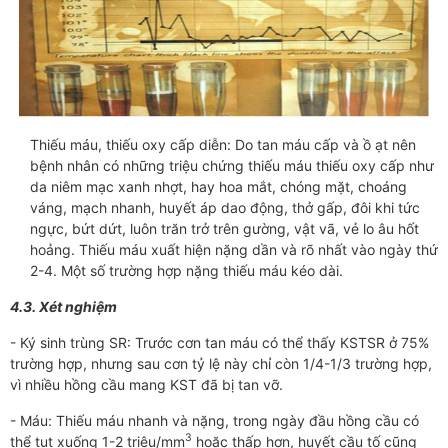
Thiếu máu, thiếu oxy cấp diễn: Do tan máu cấp và ồ ạt nên
bệnh nhân có những triệu chứng thiếu máu thiếu oxy cấp như
da niêm mạc xanh nhợt, hay hoa mắt, chóng mặt, choáng
váng, mạch nhanh, huyết áp dao động, thở gấp, đôi khi tức
ngực, bứt dứt, luôn trăn trở trên gường, vật vã, vẻ lo âu hốt
hoảng. Thiếu máu xuất hiện nặng dần và rõ nhất vào ngày thứ
2-4. Một số trường hợp nặng thiếu máu kéo dài.
4.3. Xét nghiệm
- Ký sinh trùng SR: Trước cơn tan máu có thể thấy KSTSR ở 75%
trường hợp, nhưng sau cơn tỷ lệ này chỉ còn 1/4-1/3 trường hợp,
vì nhiều hồng cầu mang KST đã bị tan vỡ.
- Máu: Thiếu máu nhanh và nặng, trong ngày đầu hồng cầu có
3
thể tụt xuống 1-2 triệu/mm
hoặc thấp hơn, huyết cầu tố cũng