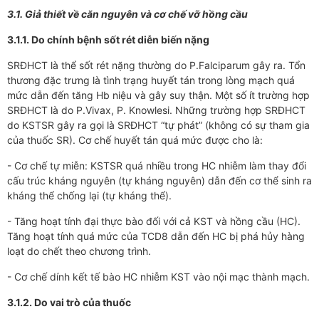
3.1. Giả thiết về căn nguyên và cơ chế vỡ hồng cầu
3.1.1. Do chính bệnh sốt rét diễn biến nặng
SRĐHCT là thể sốt rét nặng thường do P.Falciparum gây ra. Tổn
thương đặc trưng là tình trạng huyết tán trong lòng mạch quá
mức dẫn đến tăng Hb niệu và gây suy thận. Một số ít trường hợp
SRĐHCT là do P.Vivax, P. Knowlesi. Những trường hợp SRĐHCT
do KSTSR gây ra gọi là SRĐHCT “tự phát” (không có sự tham gia
của thuốc SR). Cơ chế huyết tán quá mức được cho là:
- Cơ chế tự miễn: KSTSR quá nhiều trong HC nhiễm làm thay đổi
cấu trúc kháng nguyên (tự kháng nguyên) dẫn đến cơ thể sinh ra
kháng thể chống lại (tự kháng thể).
- Tăng hoạt tính đại thực bào đối với cả KST và hồng cầu (HC).
Tăng hoạt tính quá mức của TCD8 dẫn đến HC bị phá hủy hàng
loạt do chết theo chương trình.
- Cơ chế dính kết tế bào HC nhiễm KST vào nội mạc thành mạch.
3.1.2. Do vai trò của thuốc