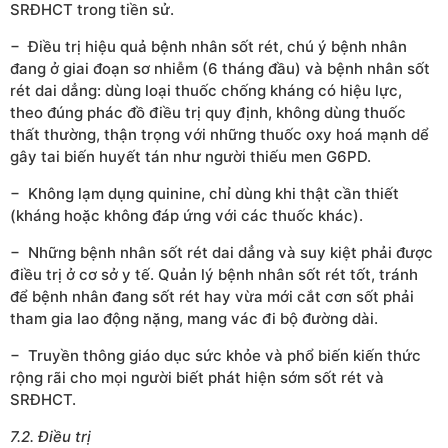
SRĐHCT trong tiền sử.
− Điều trị hiệu quả bệnh nhân sốt rét, chú ý bệnh nhân
đang ở giai đoạn sơ nhiễm (6 tháng đầu) và bệnh nhân sốt
rét dai dẳng: dùng loại thuốc chống kháng có hiệu lực,
theo đúng phác đồ điều trị quy định, không dùng thuốc
thất thường, thận trọng với những thuốc oxy hoá mạnh dể
gây tai biến huyết tán như người thiếu men G6PD.
− Không lạm dụng quinine, chỉ dùng khi thật cần thiết
(kháng hoặc không đáp ứng với các thuốc khác).
− Những bệnh nhân sốt rét dai dẳng và suy kiệt phải được
điều trị ở cơ sở y tế. Quản lý bệnh nhân sốt rét tốt, tránh
để bệnh nhân đang sốt rét hay vừa mới cắt cơn sốt phải
tham gia lao động nặng, mang vác đi bộ đường dài.
− Truyền thông giáo dục sức khỏe và phổ biến kiến thức
rộng rãi cho mọi người biết phát hiện sớm sốt rét và
SRĐHCT.
7.2. Điều trị