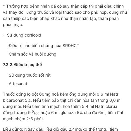
* Trường hợp bệnh nhân đã có suy thận cấp thì phải điều chỉnh
và thay đổi lượng thuốc và loại thuốc sao cho phù hợp, cũng như
can thiệp các biện pháp khác như thận nhân tạo, thẩm phân
phúc mạc.
- Sử dụng corticoid
Điều trị các biến chứng của SRĐHCT
Chăm sóc và nuôi dưỡng
7.2.2. Điều trị cụ thể
Sử dụng thuốc sốt rét
Artesunat
Thuốc đóng lọ bột 60mg hoà kèm ống dung môi 0,6 ml Natri
bicarbonat 5%. Nếu tiêm bắp thịt chỉ cần hòa tan trong 0,6 ml
dung môi. Nếu tiêm tĩnh mạch: hoà thêm 5,4 ml Natri clorua
0
đẳng trương 9
/
hoặc 6 ml glucoza 5% cho đủ 6ml, tiêm tĩnh
00
mạch chậm 2-3 phút.
Liều dùng: Ngày đầu, liều giờ đầu 2,4mg/kg thể trọng, tiêm