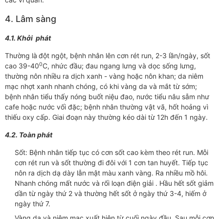
4. Lâm sàng
4.1. Khởi phát
Thường là
đột ngột, bệnh nhân lên cơn rét run, 2-3 lần/ngày, sốt
0
cao 39-40
C, nhức đầu; đau ngang lưng và dọc sống lưng,
thường nôn nhiều ra dịch xanh - vàng hoặc nôn khan; da niêm
mạc nhợt xanh nhanh chóng, có khi vàng da và mắt từ sớm;
bệnh nhân tiểu thấy nóng buốt niệu đao, nước tiểu nâu sẫm như
cafe hoặc nước vối đặc; bệnh nhân thường vật vã, hốt hoảng vì
thiếu oxy cấp. Giai đoạn này thường kéo dài từ 12h đến 1 ngày.
4.2. Toàn phát
Sốt: Bệnh nhân tiếp tục có cơn sốt cao kèm theo rét run. Mỗi
cơn rét run và sốt thường đi đôi với 1 cơn tan huyết. Tiếp tục
nôn ra dịch dạ dày lẫn mật màu xanh vàng. Ra nhiều mồ hôi.
Nhanh chóng mất nước và rối loạn điện giải . Hầu hết sốt giảm
dần từ ngày thứ 2 và thường hết sốt ở ngày thứ 3-4, hiếm ở
ngày thứ 7.
Vàng da và niêm mạc xuất hiện từ cuối ngày đầu. Sau mỗi cơn