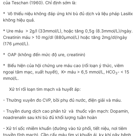
của Teschan (1960). Chỉ định sớm là:
* Vô thiểu niệu không đáp ứng khi bù đủ dịch và liệu pháp Lasilix
không hiệu quả.
* Ure máu > 2g/l (33mmol/L), hoặc tăng 0,5g (8.3mmol/L)/ngày.
Creatinin máu > 10 mg/dl (880μmol/L) hoặc tăng 2mg/dl/ngày
(176 μmol/L).
* OAP (không đến mức độ ure, creatinin)
* Biểu hiện của hội chứng ure máu cao (rối loạn ý thức, viêm
ngoại tâm mạc, xuất huyết), K+ máu > 6,5 mmol/L, HCO
- < 15
3
mmol/L.
Xử trí rối loạn tim mạch và huyết áp:
- Thường xuyên đo CVP, bồi phụ đủ nước, điện giải và máu.
- Truyền dung dịch cao phân tử và thuốc vận mạch: Dopamin,
noadrenalin sau khi bù đủ khối lượng tuần hoàn
- Xử trí sốc nhiễm khuẩn (đường vào từ phổi, tiết niệu, nơi tiêm
truyền tĩnh mạch). Cần cấy máu tìm vi khuẩn ái, kỵ khí gây bệnh