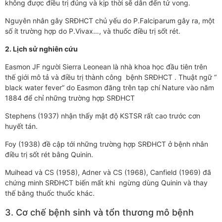
không được điều trị đúng và kịp thời sẽ dẫn đến tử vong.
Nguyên nhân gây SRĐHCT chủ yếu do P.Falciparum gây ra, một
số ít trường hợp do P.Vivax…, và thuốc điều trị sốt rét.
2. Lịch sử nghiên cứu
Easmon JF người Sierra Leonean là nhà khoa học đầu tiên trên
thế giới mô tả và điều trị thành công bệnh SRĐHCT . Thuật ngữ “
black water fever” do Easmon đăng trên tạp chí Nature vào năm
1884 để chỉ những trường hợp SRĐHCT
Stephens (1937) nhận thấy mật độ KSTSR rất cao trước cơn
huyết tán.
Foy (1938) đề cập tới những trường hợp SRĐHCT ở bệnh nhân
điều trị sốt rét bằng Quinin.
Muihead và CS (1958), Adner và CS (1968), Canfield (1969) đã
chứng minh SRĐHCT biến mất khi ngừng dùng Quinin và thay
thế bằng thuốc thuốc khác.
3. Cơ chế bệnh sinh và tổn thương mô bệnh