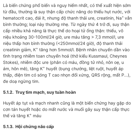
Là biến chứng phổ biến và nguy hiểm nhất, có thể xuất hiện sớm
từ đầu, thường là suy thận cấp chức năng do thiếu hụt nước, với
+
hematocrit cao, đái ít, nhưng độ thanh thải ure, creatinin, Na
vẫn
bình thường; loại này thường nhẹ. Từ ngày thứ 4 trở đi, suy thận
cấp nhiều khả năng là thực thể do hoại tử ống thận: thiểu, vô
niệu khoảng 30-100ml/24 giờ, ure máu tăng > 7,3 mmol/l, ure
niệu thấp hơn bình thường (<250mmol/24 giờ), độ thanh thải
+
creatinin giảm, K
tăng hơn 5mmol/l. Bệnh nhân chuyển dần vào
tình trạng nhiễm toan chuyển hoá (thở kiểu Kussmaul, Cheynes
Stokes), nhiễm độc ure (phân có máu, đồng tử nhỏ, nôn oẹ, u
+
ám, hôn mê), tăng K
huyết (bụng chướng, liệt ruột, huyết áp
thấp, điện tim có sóng T cao nhọn đối xứng, QRS rộng, mất P...),
đe doạ ngừng tim.
5.1.2. Truỵ tim mạch, suy tuần hoàn
Huyết áp tụt và mạch nhanh cũng là một biến chứng hay gặp do
cơn tán huyết hoặc do mất nước và muối gây suy thận cấp thực
+
thể và tăng K
máu
5.1.3. Hội chứng não cấp