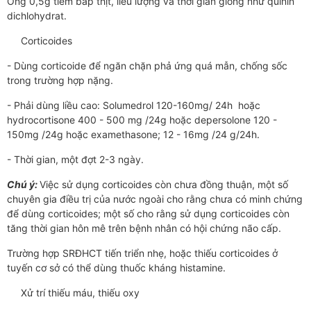
Ống 0,5g tiêm bắp thịt, liều lượng và thời gian giống như quinin
dichlohydrat.
Corticoides
- Dùng corticoide để ngăn chặn phả ứng quá mẫn, chống sốc
trong trường hợp nặng.
- Phải dùng liều cao: Solumedrol 120-160mg/ 24h hoặc
hydrocortisone 400 - 500 mg /24g hoặc depersolone 120 -
150mg /24g hoặc examethasone; 12 - 16mg /24 g/24h.
- Thời gian, một đợt 2-3 ngày.
Chú ý:
Việc sử dụng corticoides còn chưa đồng thuận, một số
chuyên gia điều trị của nước ngoài cho rằng chưa có minh chứng
để dùng corticoides; một số cho rằng sử dụng corticoides còn
tăng thời gian hôn mê trên bệnh nhân có hội chứng não cấp.
Trường hợp SRĐHCT tiến triển nhẹ, hoặc thiếu corticoides ở
tuyến cơ sở có thể dùng thuốc kháng histamine.
Xử trí thiếu máu, thiếu oxy