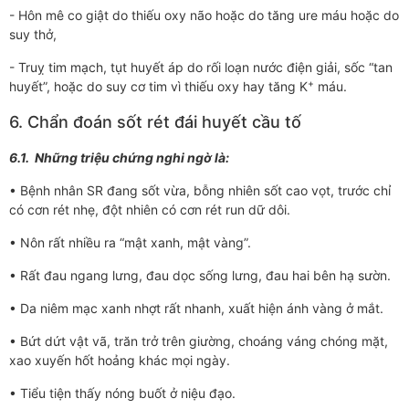
- Hôn mê co giật do thiếu oxy não hoặc do tăng ure máu hoặc do
suy thở,
- Truỵ tim mạch, tụt huyết áp do rối loạn nước điện giải, sốc “tan
+
huyết”, hoặc do suy cơ tim vì thiếu oxy hay tăng K
máu.
6. Chẩn đoán sốt rét đái huyết cầu tố
6.1. Những triệu chứng nghi ngờ là:
• Bệnh nhân SR đang sốt vừa, bỗng nhiên sốt cao vọt, trước chỉ
có cơn rét nhẹ, đột nhiên có cơn rét run dữ dôi.
• Nôn rất nhiều ra “mật xanh, mật vàng”.
• Rất đau ngang lưng, đau dọc sống lưng, đau hai bên hạ sườn.
• Da niêm mạc xanh nhợt rất nhanh, xuất hiện ánh vàng ở mắt.
• Bứt dứt vật vã, trăn trở trên giường, choáng váng chóng mặt,
xao xuyến hốt hoảng khác mọi ngày.
• Tiểu tiện thấy nóng buốt ở niệu đạo.