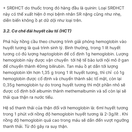
+ SRĐHCT do thuốc trong đó hàng đầu là quinin: Loại SRĐHCT
này có thể xuất hiện ở mọi bệnh nhân SR nặng cũng như nhẹ,
diễn biến không ồ ạt dữ dội như loại trên.
3.2. Cơ chế đái huyết cầu tố (HCT)
Phá hủy hồng cầu theo chương trình giải phóng hemoglobin vào
huyết tương là quá trình sinh lý. Bình thường, trong 1 lít huyết
tương có đủ lượng haptoglobin để cố định 1g hemoglobin. Lượng
hemoglobin này được vận chuyển tới hệ tế bào lưới nội mô ở gan
để chuyển thành 40mg bilirubin. Tan máu ồ ạt dẫn tới lượng
hemoglobin lớn hơn 1,35 g trong 1 lít huyết tương, thì chỉ có 1g
hemoglobin được cố định và chuyển thành sắc tố mật, còn lại
0,35g hemoglobin tự do trong huyết tương thì một phần nhỏ sẽ
được cố định bởi albumin thành methemalbumin và số còn lại sẽ
thải qua thận ra nước tiểu.
Hệ số thanh thải của thận đối với hemoglobin là: 6ml huyết tương
trong 1 phút với nồng độ hemoglobin huyết tương là 2-3g/lít . Khi
nồng độ hemoglobin quá cao trong máu sẽ dẫn đến vượt ngưỡng
thanh thải. Từ đó gây ra suy thận.