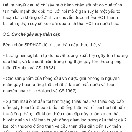
Đái ra huyết cầu tố chỉ sảy ra ở bệnh nhân sốt rét có quá trình
tan máu mạnh dữ dội; mô lưới nội mô ở gan suy là một yếu tố
thuận lợi vì không cố định và chuyển được nhiều HCT thành
bilirubin; thận suy sẽ kéo dài quá trình thải HCT ra nước tiểu.
3.3. Cơ chế gây suy thận cấp
Bệnh nhân SRĐHCT dễ bị suy thận cấp thực thể, vì:
- Lượng hemoglobin tự do huyết tương xuất hiện gây tổn thương
cầu thận, và khi xuất hiện trong ống thận gây tổn thương ống
thận (Terplan và CS, 1958).
- Các sản phẩm của hồng cầu vỡ được giải phóng là nguyên
nhân gây hoại tử ống thận nhất là khi có mất nước và toan
chuyển hóa kèm (Holland và CS,1967)
- Sự tan máu ồ ạt dẫn tới tình trạng thiếu máu và thiếu oxy cấp
diễn gây hoại tử tế bào biểu mô ống thận và rối loại bài tiết hấp
thu ở ống thận; mặt khác thiếu máu cấp gây phản xạ co thắt
huyết quản và rối loạn huyết động giảm lọc trong cầu thận; cả 2
loại tổn thương ở ống thận và cầu thận đều dẫn đến suy thận