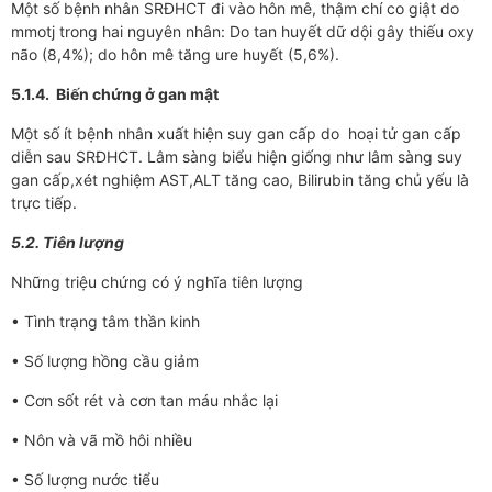
Một số bệnh nhân SRĐHCT đi vào hôn mê, thậm chí co giật do
mmotj trong hai nguyên nhân: Do tan huyết dữ dội gây thiếu oxy
não (8,4%); do hôn mê tăng ure huyết (5,6%).
5.1.4. Biến chứng ở gan mật
Một số ít bệnh nhân xuất hiện suy gan cấp do hoại tử gan cấp
diễn sau SRĐHCT. Lâm sàng biểu hiện giống như lâm sàng suy
gan cấp,xét nghiệm AST,ALT tăng cao, Bilirubin tăng chủ yếu là
trực tiếp.
5.2. Tiên lượng
Những triệu chứng có ý nghĩa tiên lượng
• Tình trạng tâm thần kinh
• Số lượng hồng cầu giảm
• Cơn sốt rét và cơn tan máu nhắc lại
• Nôn và vã mồ hôi nhiều
• Số lượng nước tiểu