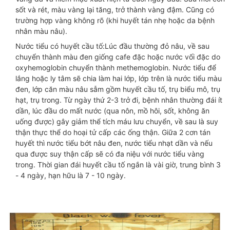
sốt và rét, màu vàng lại tăng, trở thành vàng đậm. Cũng có
trường hợp vàng không rõ (khi huyết tán nhẹ hoặc da bệnh
nhân màu nâu).
Nước tiểu có huyết cầu tố:Lúc đầu thường đỏ nâu, về sau
chuyển thành màu đen giống cafe đặc hoặc nước vối đặc do
oxyhemoglobin chuyển thành methemoglobin. Nước tiểu để
lắng hoặc ly tâm sẽ chia làm hai lớp, lớp trên là nước tiểu màu
đen, lớp căn màu nâu sẫm gồm huyết cầu tố, trụ biểu mô, trụ
hạt, trụ trong. Từ ngày thứ 2-3 trở đi, bệnh nhân thường đái ít
dần, lúc đầu do mất nước (qua nôn, mồ hôi, sốt, không ăn
uống được) gây giảm thể tích máu lưu chuyển, về sau là suy
thận thực thể do hoại tử cấp các ống thận. Giữa 2 cơn tán
huyết thì nước tiểu bớt nâu đen, nước tiểu nhạt dần và nếu
qua được suy thận cấp sẽ có đa niệu với nước tiểu vàng
trong. Thời gian đái huyết cầu tố ngắn là vài giờ, trung bình 3
- 4 ngày, hạn hữu là 7 - 10 ngày.