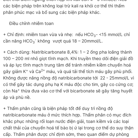
các biện pháp trên không loại trừ kali ra khỏi cơ thể thì thẩm
phân phúc mạc và bổ sung các biện pháp khác.
Điều chỉnh nhiễm toan
+ Chỉ định: nhiễm toan vừa và nhẹ: nếu HCO
- <15 mmol/L chỉ
3
-
cần nâng HCO
không vượt quá 18 – 20mmol/L.
3
+ Cách dùng: Natribicarbonate 8,4%: 1 – 2 ống pha loãng thành
100 – 200 ml nhỏ giọt tĩnh mạch. Khi truyền theo dõi điện giải đồ
và áp lực tĩnh mạch trung tâm để tránh nhiễm kiềm chuyển hoá
+
2+
gây giảm K
và Ca
máu, và quá tải thể tích máu gây phù phổi.
Không được nâng nồng độ natribicarbonate tới 22 - 25mmol/L vì
có thể gây tác dụng phụ hạ K máu độc cho tim, gây co cứng cơ;
+
còn Na
thừa đưa vào cơ thể với bicarbonate sẽ gây tăng huyết
áp và phù nề.
+ Thẩm phân cũng là biện pháp tốt để duy trì nồng độ
natribicarbonate máu ở mức thích hợp. Thẩm phân có mục đích
khắc phục những rối loạn nước điện giải, toan kiềm và các loại
chất thải của chuyển hoá tế bào bị ứ lại trong cơ thể do suy thận
cấp. Thẩm phân được chỉ định sớm, theo quan điểm dự phòng