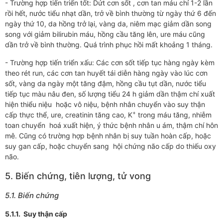
- Trường hợp tiến triển tốt: Dứt cơn sốt , cơn tan máu chỉ 1-2 lần
rồi hết, nước tiểu nhạt dần, trở về bình thường từ ngày thứ 6 đến
ngày thứ 10, da hồng trở lại, vàng da, niêm mạc giảm dần song
song với giảm bilirubin máu, hồng cầu tăng lên, ure máu cũng
dần trở về bình thường. Quá trình phục hồi mất khoảng 1 tháng.
- Trường hợp tiến triển xấu: Các cơn sốt tiếp tục hàng ngày kèm
theo rét run, các cơn tan huyết tái diễn hàng ngày vào lúc cơn
sốt, vàng da ngày một tăng đậm, hồng cầu tụt dần, nước tiểu
tiếp tục màu nâu đen, số lượng tiểu 24 h giảm dần thậm chí xuất
hiện thiểu niệu hoặc vô niệu, bệnh nhân chuyển vào suy thận
+
cấp thực thể, ure, creatinin tăng cao, K
trong máu tăng, nhiễm
toan chuyển hoá xuất hiện, ý thức bệnh nhân u ám, thậm chí hôn
mê. Cũng có trường hợp bệnh nhân bị suy tuần hoàn cấp, hoặc
suy gan cấp, hoặc chuyển sang hội chứng não cấp do thiếu oxy
não.
5. Biến chứng, tiên lượng, tử vong
5.1. Biến chứng
5.1.1. Suy thận cấp