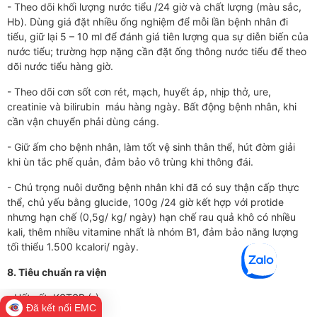
- Theo dõi khối lượng nước tiểu /24 giờ và chất lượng (màu sắc,
Hb). Dùng giá đặt nhiều ống nghiệm để mỗi lần bệnh nhân đi
tiểu, giữ lại 5 – 10 ml để đánh giá tiên lượng qua sự diễn biến của
nước tiểu; trường hợp nặng cần đặt ống thông nước tiểu để theo
dõi nước tiểu hàng giờ.
- Theo dõi cơn sốt cơn rét, mạch, huyết áp, nhịp thở, ure,
creatinie và bilirubin máu hàng ngày. Bất động bệnh nhân, khi
cần vận chuyển phải dùng cáng.
- Giữ ấm cho bệnh nhân, làm tốt vệ sinh thân thể, hút đờm giải
khi ùn tắc phế quản, đảm bảo vô trùng khi thông đái.
- Chú trọng nuôi dưỡng bệnh nhân khi đã có suy thận cấp thực
thể, chủ yếu bằng glucide, 100g /24 giờ kết hợp với protide
nhưng hạn chế (0,5g/ kg/ ngày) hạn chế rau quả khô có nhiều
kali, thêm nhiều vitamine nhất là nhóm B1, đảm bảo năng lượng
tối thiểu 1.500 kcalori/ ngày.
8. Tiêu chuẩn ra viện
- Hết sốt, KSTSR (-)
Đã kết nối EMC