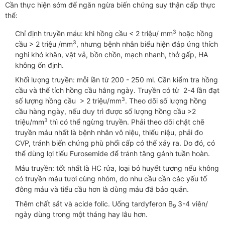
Cần thực hiện sớm để ngăn ngừa biến chứng suy thận cấp thực
thể:
3
Chỉ định truyền máu: khi hồng cầu < 2 triệu/ mm
hoặc hồng
3
cầu > 2 triệu /mm
, nhưng bệnh nhân biểu hiện đáp ứng thích
nghi khó khăn, vật vả, bồn chồn, mạch nhanh, thở gấp, HA
không ổn định.
Khối lượng truyền: mỗi lần từ 200 - 250 ml. Cần kiểm tra hồng
cầu và thể tích hồng cầu hằng ngày. Truyền có từ 2-4 lần đạt
3
số lượng hồng cầu > 2 triệu/mm
. Theo dõi số lượng hồng
cầu hàng ngày, nếu duy trì được số lượng hồng cầu >2
3
triệu/mm
thì có thể ngừng truyền. Phải theo dõi chặt chẽ
truyền máu nhất là bệnh nhân vô niệu, thiểu niệu, phải đo
CVP, tránh biến chứng phù phổi cấp có thể xảy ra. Do đó, có
thể dùng lợi tiểu Furosemide để tránh tăng gánh tuần hoàn.
Máu truyền: tốt nhất là HC rửa, loại bỏ huyết tương nếu không
có truyền máu tươi cùng nhóm, do nhu cầu cần các yếu tố
đông máu và tiểu cầu hơn là dùng máu đã bảo quản.
Thêm chất sắt và acide folic. Uống tardyferon B
3-4 viên/
9
ngày dùng trong một tháng hay lâu hơn.