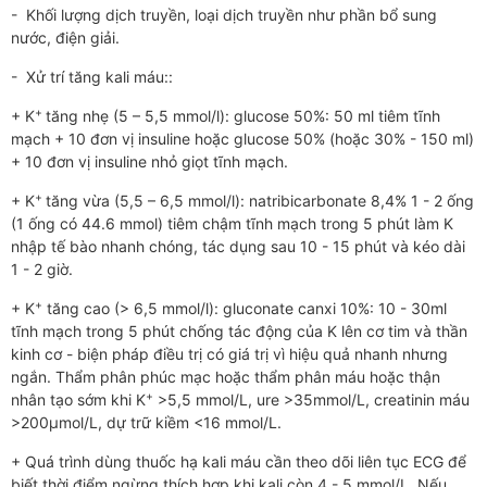
- Khối lượng dịch truyền, loại dịch truyền như phần bổ sung
nước, điện giải.
- Xử trí tăng kali máu::
+
+ K
tăng nhẹ (5 – 5,5 mmol/l): glucose 50%: 50 ml tiêm tĩnh
mạch + 10 đơn vị insuline hoặc glucose 50% (hoặc 30% - 150 ml)
+ 10 đơn vị insuline nhỏ giọt tĩnh mạch.
+
+ K
tăng vừa (5,5 – 6,5 mmol/l): natribicarbonate 8,4% 1 - 2 ống
(1 ống có 44.6 mmol) tiêm chậm tĩnh mạch trong 5 phút làm K
nhập tế bào nhanh chóng, tác dụng sau 10 - 15 phút và kéo dài
1 - 2 giờ.
+
+ K
tăng cao (> 6,5 mmol/l): gluconate canxi 10%: 10 - 30ml
tĩnh mạch trong 5 phút chống tác động của K lên cơ tim và thần
kinh cơ - biện pháp điều trị có giá trị vì hiệu quả nhanh nhưng
ngắn. Thẩm phân phúc mạc hoặc thẩm phân máu hoặc thận
+
nhân tạo sớm khi K
>5,5 mmol/L, ure >35mmol/L, creatinin máu
>200μmol/L, dự trữ kiềm <16 mmol/L.
+ Quá trình dùng thuốc hạ kali máu cần theo dõi liên tục ECG để
biết thời điểm ngừng thích hợp khi kali còn 4 - 5 mmol/L. Nếu