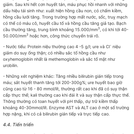
giảm. Sau khi hết cơn huyết tán, máu phục hồi nhanh với những
dấu hiệu tái sinh như: xuất hiện hồng cầu non, có chấm kiềm,
hồng cầu lưới tăng. Trong trường hợp mất nước, sốc, truỵ mạch
có thể có máu cô, huyết cầu tố và hồng cầu tăng giả tạo. Bạch
3
cầu thường tăng, trung bình khoảng 15.000/mm
, có khi tới 40-
3
50.000/mm
hoặc hơn, công thức chuyển trái rõ.
-
- Nước tiểu: Protein niệu thường cao 4 -5 g/l; ure và Cl
niệu
giảm do suy ống thận; có nhiều sắc tố hồng cầu như
oxyhemoglobin nhất là methemoglobin và sắc tố mật như
urobilin.
- Những xét nghiệm khác: Tăng nhiều bilirubin gián tiếp trong
máu; sắt huyết thanh tăng tới 200-300g%; ure huyết bao giờ
cũng cao từ 16 - 80 mmol/lít, thường rất cao khi đã có suy thận
cấp thực thể; kali thường cao khi đái ít và suy thận cấp thực thể.
Thông thường có toan huyết với pH thấp, dự trữ kiềm thấp
khoảng 40-30mmol/lít. Enzyme AST và ALT cao ở một số trường
hợp nặng, khi có cả bilirubin gián tiếp và trực tiếp cao.
4.4. Tiến triển