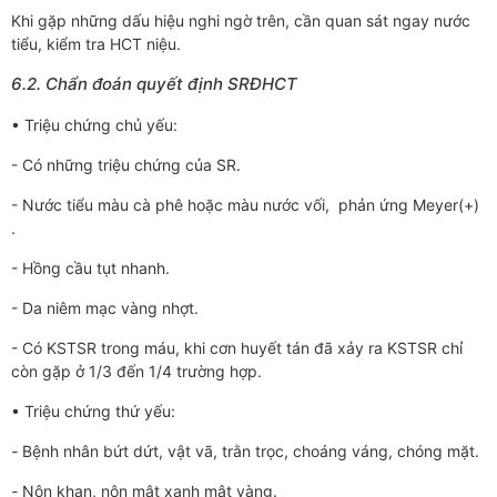
Khi gặp những dấu hiệu nghi ngờ trên, cần quan sát ngay nước
tiểu, kiểm tra HCT niệu.
6.2. Chẩn đoán quyết định SRĐHCT
• Triệu chứng chủ yếu:
- Có những triệu chứng của SR.
- Nước tiểu màu cà phê hoặc màu nước vối, phản ứng Meyer(+)
.
- Hồng cầu tụt nhanh.
- Da niêm mạc vàng nhợt.
- Có KSTSR trong máu, khi cơn huyết tán đã xảy ra KSTSR chỉ
còn gặp ở 1/3 đến 1/4 trường hợp.
• Triệu chứng thứ yếu:
-
Bệnh nhân bứt dứt, vật vã, trằn trọc, choáng váng, chóng mặt.
-
Nôn khan, nôn mật xanh mật vàng.