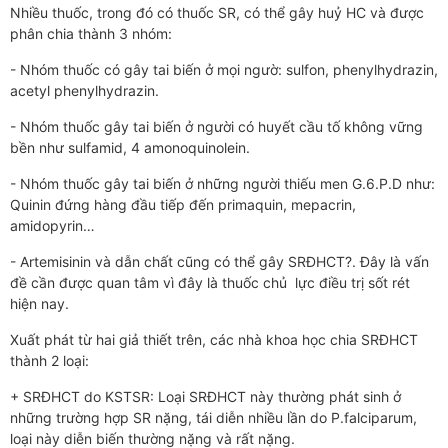
Nhiều thuốc, trong đó có thuốc SR, có thể gây huỷ HC và được
phân chia thành 3 nhóm:
- Nhóm thuốc có gây tai biến ở mọi ngườ: sulfon, phenylhydrazin,
acetyl phenylhydrazin.
- Nhóm thuốc gây tai biến ở người có huyết cầu tố không vững
bền như sulfamid, 4 amonoquinolein.
- Nhóm thuốc gây tai biến ở những người thiếu men G.6.P.D như:
Quinin đứng hàng đầu tiếp đến primaquin, mepacrin,
amidopyrin…
- Artemisinin và dẫn chất cũng có thể gây SRĐHCT?. Đây là vấn
đề cần được quan tâm vì đây là thuốc chủ lực điều trị sốt rét
hiện nay.
Xuất phát từ hai giả thiết trên, các nhà khoa học chia SRĐHCT
thành 2 loại:
+ SRĐHCT do KSTSR: Loại SRĐHCT này thường phát sinh ở
những trường hợp SR nặng, tái diễn nhiều lần do P.falciparum,
loại này diễn biến thường nặng và rất nặng.