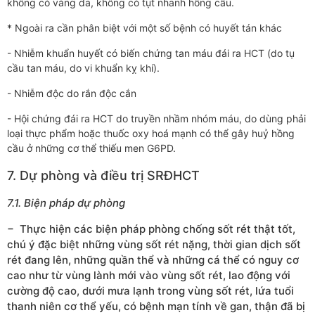
không có vàng da, không có tụt nhanh hồng cầu.
* Ngoài ra cần phân biệt với một số bệnh có huyết tán khác
- Nhiễm khuẩn huyết có biến chứng tan máu đái ra HCT (do tụ
cầu tan máu, do vi khuẩn kỵ khí).
- Nhiễm độc do rắn độc cắn
- Hội chứng đái ra HCT do truyền nhầm nhóm máu, do dùng phải
loại thực phẩm hoặc thuốc oxy hoá mạnh có thể gây huỷ hồng
cầu ở những cơ thể thiếu men G6PD.
7. Dự phòng và điều trị SRĐHCT
7.1. Biện pháp dự phòng
− Thực hiện các biện pháp phòng chống sốt rét thật tốt,
chú ý đặc biệt những vùng sốt rét nặng, thời gian dịch sốt
rét đang lên, những quần thể và những cá thể có nguy cơ
cao như từ vùng lành mới vào vùng sốt rét, lao động với
cường độ cao, dưới mưa lạnh trong vùng sốt rét, lứa tuổi
thanh niên cơ thể yếu, có bệnh mạn tính về gan, thận đã bị