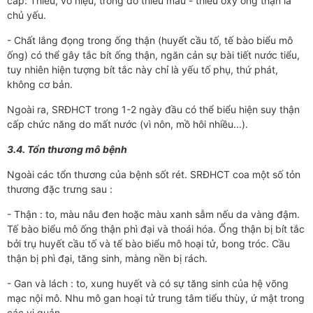
cấp: Thiểu, vô niệu, trong đó thiếu máu - thiếu oxy ống thận là
chủ yếu.
- Chất lắng đọng trong ống thận (huyết cầu tố, tế bào biểu mô
ống) có thể gây tắc bít ống thận, ngăn cản sự bài tiết nước tiểu,
tuy nhiên hiện tượng bít tắc này chỉ là yếu tố phụ, thứ phát,
không cơ bản.
Ngoài ra, SRĐHCT trong 1-2 ngày đầu có thể biểu hiện suy thận
cấp chức năng do mất nước (vì nôn, mồ hôi nhiều...).
3.4. Tổn thương mô bệnh
Ngoài các tổn thương của bệnh sốt rét. SRĐHCT coa một số tỏn
thương đặc trưng sau :
- Thận : to, màu nâu đen hoặc màu xanh sẫm nếu da vàng đậm.
Tế bào biểu mô ống thận phì đại và thoái hóa. Ống thận bị bít tắc
bởi trụ huyết cầu tố và tế bào biểu mô hoại tử, bong tróc. Cầu
thận bị phì đại, tăng sinh, màng nền bị rách.
- Gan và lách : to, xung huyết và có sự tăng sinh của hệ võng
mạc nội mô. Nhu mô gan hoại tử trung tâm tiểu thùy, ứ mật trong
các vi quản.