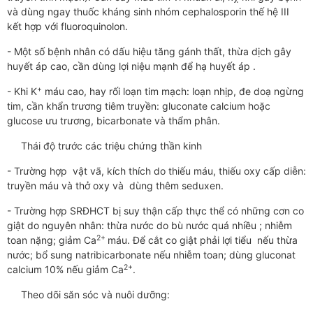
và dùng ngay thuốc kháng sinh nhóm cephalosporin thế hệ III
kết hợp với fluoroquinolon.
- Một số bệnh nhân có dấu hiệu tăng gánh thất, thừa dịch gây
huyết áp cao, cần dùng lợi niệu mạnh để hạ huyết áp .
+
- Khi K
máu cao, hay rối loạn tim mạch: loạn nhịp, đe doạ ngừng
tim, cần khẩn trương tiêm truyền: gluconate calcium hoặc
glucose ưu trương, bicarbonate và thẩm phân.
Thái độ trước các triệu chứng thần kinh
- Trường hợp vật vã, kích thích do thiếu máu, thiếu oxy cấp diễn:
truyền máu và thở oxy và dùng thêm seduxen.
- Trường hợp SRĐHCT bị suy thận cấp thực thể có những cơn co
giật do nguyên nhân: thừa nước do bù nước quá nhiều ; nhiễm
2+
toan nặng; giảm Ca
máu. Để cắt co giật phải lợi tiểu nếu thừa
nước; bổ sung natribicarbonate nếu nhiễm toan; dùng gluconat
2+
calcium 10% nếu giảm Ca
.
Theo dõi săn sóc và nuôi dưỡng: