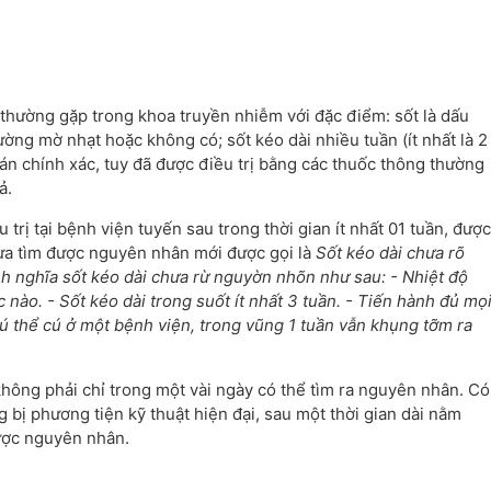
ý thường gặp trong khoa truyền nhiễm với đặc điểm: sốt là dấu
ường mờ nhạt hoặc không có; sốt kéo dài nhiều tuần (ít nhất là 2
án chính xác, tuy đã được điều trị bằng các thuốc thông thường
ả.
trị tại bệnh viện tuyến sau trong thời gian ít nhất 01 tuần, được
hưa tìm được nguyên nhân mới được gọi là
Sốt kéo dài chưa rõ
h nghĩa sốt kéo dài chưa rừ nguyờn nhõn như sau: - Nhiệt độ
 nào. - Sốt kéo dài trong suốt ít nhất 3 tuần. - Tiến hành đủ mọ
ú thể cú ở một bệnh viện, trong vũng 1 tuần vẫn khụng tỡm ra
 không phải chỉ trong một vài ngày có thể tìm ra nguyên nhân. Có
g bị phương tiện kỹ thuật hiện đại, sau một thời gian dài nằm
được nguyên nhân.