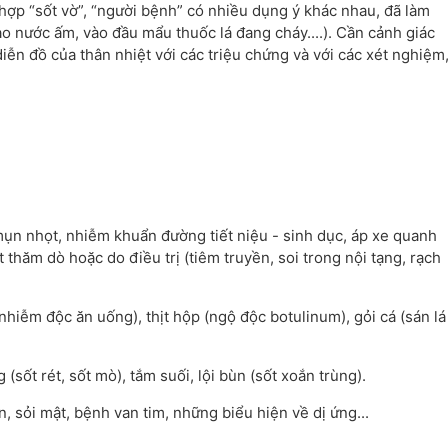
 hợp “sốt vờ”, “người bệnh” có nhiều dụng ý khác nhau, đã làm
ào nước ấm, vào đầu mẩu thuốc lá đang cháy....). Cần cảnh giác
ễn đồ của thân nhiệt với các triệu chứng và với các xét nghiệm
mụn nhọt, nhiễm khuẩn đường tiết niệu - sinh dục, áp xe quanh
thăm dò hoặc do điều trị (tiêm truyền, soi trong nội tạng, rạch
nhiễm độc ăn uống), thịt hộp (ngộ độc botulinum), gỏi cá (sán lá
 (sốt rét, sốt mò), tắm suối, lội bùn (sốt xoắn trùng).
hận, sỏi mật, bệnh van tim, những biểu hiện về dị ứng...