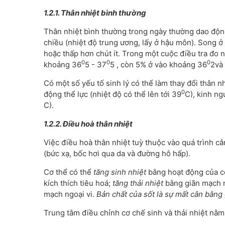
1.2.1. Thân nhiệt bình thường
Thân nhiệt bình thường trong ngày thường dao độ
chiều (nhiệt độ trung ương, lấy ở hậu môn). Song 
hoặc thấp hơn chút ít. Trong một cuộc điều tra đo 
0
0
0
khoảng 36
5 - 37
5 , còn 5% ở vào khoảng 36
2và
Có một số yếu tố sinh lý có thể làm thay đổi thân nh
0
động thể lực (nhiệt độ có thể lên tới 39
C), kinh ng
C).
1.2.2. Điều hoà thân nhiệt
Việc điều hoà thân nhiệt tuỳ thuộc vào quá trình cân 
(bức xạ, bốc hơi qua da và đường hô hấp).
Cơ thể có thể
tăng sinh nhiệt
bằng hoạt động của cơ 
kích thích tiêu hoá;
tăng thải nhiệt
bằng giãn mạch n
mạch ngoại vi.
Bản chất của sốt là sự mất cân bằng g
Trung tâm điều chỉnh cơ chế sinh và thải nhiệt nằm ở