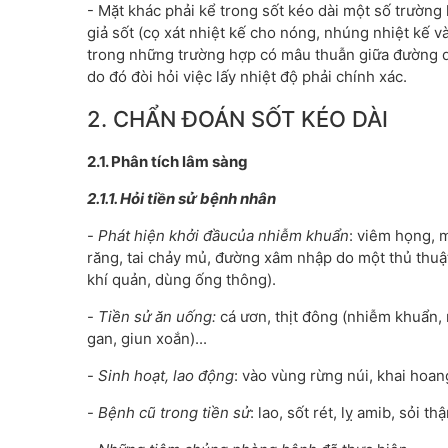
- Mặt khác phải kể trong sốt kéo dài một số trường
giả sốt (cọ xát nhiệt kế cho nóng, nhúng nhiệt kế v
trong những trường hợp có mâu thuẫn giữa đường di
do đó đòi hỏi việc lấy nhiệt độ phải chính xác.
2. CHẨN ĐOÁN SỐT KÉO DÀI
2.1. Phân tích lâm sàng
2.1.1. Hỏi tiền sử bệnh nhân
-
Phát hiện khởi đầucủa nhiễm khuẩn
: viêm họng, 
răng, tai chảy mủ, đường xâm nhập do một thủ thuật 
khí quản, dùng ống thông).
-
Tiền sử ăn uống:
cá ươn, thịt đông (nhiễm khuẩn, 
gan, giun xoắn)...
-
Sinh hoạt, lao động
: vào vùng rừng núi, khai hoang
-
Bệnh cũ trong tiền sử
: lao, sốt rét, lỵ amib, sỏi t