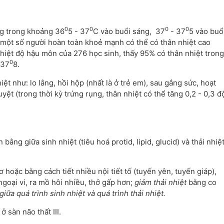
0
0
0
0
ng trong khoảng 36
5 - 37
C vào buổi sáng, 37
- 37
5 vào buổ
ở một số người hoàn toàn khoẻ mạnh có thể có thân nhiệt cao
nhiệt độ hậu môn của 276 học sinh, thấy 95% có thân nhiệt trong
0
 37
8.
iệt như: lo lắng, hồi hộp (nhất là ở trẻ em), sau gắng sức, hoạt
uyệt (trong thời kỳ trứng rụng, thân nhiệt có thể tăng 0,2 - 0,3 đ
bằng giữa sinh nhiệt (tiêu hoá protid, lipid, glucid) và thải nhiệ
hoặc bằng cách tiết nhiều nội tiết tố (tuyến yên, tuyến giáp),
goại vi, ra mồ hôi nhiều, thở gấp hơn;
giảm thải nhiệt
bằng co
iữa quá trình sinh nhiệt và quá trình thải nhiệt.
 sàn não thất III.