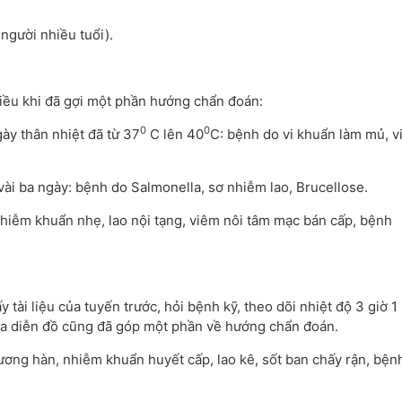
người nhiều tuổi).
hiều khi đã gợi một phần hướng chẩn đoán:
0
0
gày thân nhiệt đã từ 37
C lên 40
C: bệnh do vi khuẩn làm mủ, v
 vài ba ngày: bệnh do Salmonella, sơ nhiễm lao, Brucellose.
nhiễm khuẩn nhẹ, lao nội tạng, viêm nôi tâm mạc bán cấp, bệnh
y tài liệu của tuyến trước, hỏi bệnh kỹ, theo dõi nhiệt độ 3 giờ 1
của diễn đồ cũng đã góp một phần về hướng chẩn đoán.
ương hàn, nhiễm khuẩn huyết cấp, lao kê, sốt ban chấy rận, bện