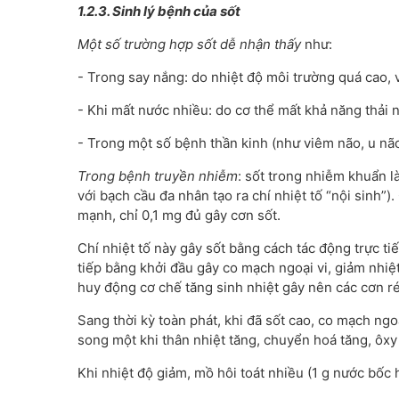
1.2.3. Sinh lý bệnh của sốt
Một số trường hợp sốt dễ nhận thấy
như:
- Trong say nắng: do nhiệt độ môi trường quá cao, 
- Khi mất nước nhiều: do cơ thể mất khả năng thải 
- Trong một số bệnh thần kinh (như viêm não, u não)
Trong bệnh truyền nhiễm
: sốt trong nhiễm khuẩn là
với bạch cầu đa nhân tạo ra chí nhiệt tố “nội sinh”).
mạnh, chỉ 0,1 mg đủ gây cơn sốt.
Chí nhiệt tố này gây sốt bằng cách tác động trực tiế
tiếp bằng khởi đầu gây co mạch ngoại vi, giảm nhiệt 
huy động cơ chế tăng sinh nhiệt gây nên các cơn ré
Sang thời kỳ toàn phát, khi đã sốt cao, co mạch ngo
song một khi thân nhiệt tăng, chuyển hoá tăng, ôxy 
Khi nhiệt độ giảm, mồ hôi toát nhiều (1 g nước bốc 