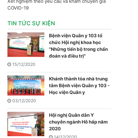
Xét nghiệm theo yêu cầu và khám chuyên gia
COVID-19
TIN TỨC SỰ KIỆN
Bệnh viện Quân y 103 tổ
chức Hội nghị khoa học
"Những tiến bộ trong chẩn
đoán và điều trị"
15/12/2020
Khánh thành tòa nhà trung
i
tâm Bệnh viện Quân y 103 -
Học viện Quân y
03/12/2020
Hội nghị Quân dân Y
chuyên ngành Hô hấp năm
2020
14/12/2020