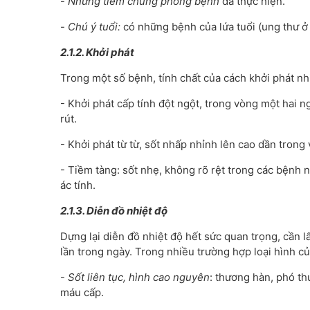
-
Những tiêm chủng phòng bệnh
đã thực hiện.
-
Chú ý tuổi:
có những bệnh của lứa tuổi (ung thư ở 
2.1.2. Khởi phát
Trong một số bệnh, tính chất của cách khởi phát n
- Khởi phát cấp tính đột ngột, trong vòng một hai n
rút.
- Khởi phát từ từ, sốt nhấp nhỉnh lên cao dần trong
- Tiềm tàng: sốt nhẹ, không rõ rệt trong các bệnh 
ác tính.
2.1.3. Diễn đồ nhiệt độ
Dựng lại diễn đồ nhiệt độ hết sức quan trọng, cần lấ
lần trong ngày. Trong nhiều trường hợp loại hình 
-
Sốt liên tục, hình cao nguyên
: thương hàn, phó th
máu cấp.