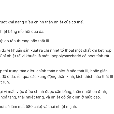
vượt khả năng điều chỉnh thân nhiệt của cơ thể.
nhiệt bằng mồ hôi qua da.
: do tổn thương não thất III.
 do vi khuẩn sản xuất ra chí nhiệt tố (hoặt một chất khi kết hợp
 Chí nhiệt tố vi khuẩn là một lipopolysaccharid có hoạt tính rất
p tới trung tâm điều chỉnh thân nhiệt ở não thất III, hoặc gián
độ ở da, rồi qua các xung động thần kinh, kích thích não thất III
t run.
ại vi mất, việc điều chỉnh được cân bằng, thân nhiệt ổn định,
hoá tăng, thải nhiệt tăng, và nhiệt độ ổn định ở mức cao.
hơi sẽ làm mất 580 calo) và thải nhiệt mạnh.