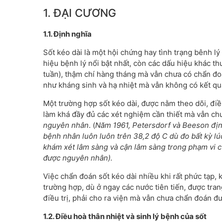
1. ĐẠI CƯƠNG
1.1. Định nghĩa
Sốt kéo dài là một hội chứng hay tình trạng bênh l
hiệu bệnh lý nổi bật nhất, còn các dấu hiệu khác th
tuần), thậm chí hàng tháng mà vẫn chưa có chẩn đo
như kháng sinh và hạ nhiệt mà vẫn không có kết qu
Một trường hợp sốt kéo dài, được nằm theo dõi, điều 
làm khá đầy đủ các xét nghiệm cần thiết mà vẫn c
nguyên nhân
. (
Năm 1961, Petersdorf và Beeson địn
bệnh nhân luôn luôn trên 38,2 độ C dù đo bất kỳ lúc
khám xét lâm sàng và cận lâm sàng trong phạm vi c
được nguyên nhân).
Việc chẩn đoán sốt kéo dài nhiều khi rất phức tạp,
trường hợp, dù ở ngay các nước tiên tiến, được tran
điều trị, phải cho ra viện mà vẫn chưa chẩn đoán 
1.2. Điều hoà thân nhiệt và
sinh lý
bệnh của sốt