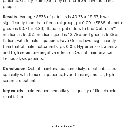
patients. Quality of life (QoL) by soft form 36 have done in all
people.
Results:
Average SF36 of pateints is 40.78 ± 19.37, lower
significantly than that of control group, p< 0.001 (SF36 of control
group is 90.71 ± 6.39). Ratio of patients with bad QoL is 25%,
medium is 50.9%, medium-good is 18.75% and good is 5.35%.
Patient with female; inpatients have QoL is lower significantly
than that of male; outpatients, p< 0.05. Hypertension, anemia
and high serum ure negative effect on QoL of maintenance
hemodialysis patients.
Conclusion:
QoL of maintenance hemodialysis patients is poor,
specially with female; inpatients, hypertension, anemia, high
serum ure patients.
Key words:
maintenance hemodialysis, quality of life, chronic
renal failure