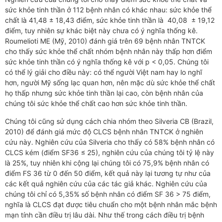
sức khỏe tinh thần ở 112 bệnh nhân có khác nhau: sức khỏe thể
chất là 41,48 ± 18,43 điểm, sức khỏe tinh thần là 40,08 ± 19,12
điểm, tuy nhiên sự khác biệt này chưa có ý nghĩa thống kê.
Roumelioti ME (Mỹ, 2010) đánh giá trên 69 bệnh nhân TNTCK
cho thấy sức khỏe thể chất nhóm bệnh nhân này thấp hơn điểm
sức khỏe tinh thần có ý nghĩa thống kê với p < 0,05. Chúng tôi
có thể lý giải cho điều này: có thể người Việt nam hay lo nghĩ
hơn, người Mỹ sống lạc quan hơn, nên mặc dù sức khỏe thể chất
họ thấp nhưng sức khỏe tinh thần lại cao, còn bệnh nhân của
chúng tôi sức khỏe thể chất cao hơn sức khỏe tinh thần.
Chúng tôi cũng sử dụng cách chia nhóm theo Silveria CB (Brazil,
2010) để đánh giá mức độ CLCS bệnh nhân TNTCK ở nghiên
cứu này. Nghiên cứu của Silveria cho thấy có 58% bệnh nhân có
CLCS kém (điểm SF36 ≤ 25), nghiên cứu của chúng tôi tỷ lệ này
là 25%, tuy nhiên khi cộng lại chúng tôi có 75,9% bệnh nhân có
điểm FS 36 từ 0 đến 50 điểm, kết quả này lại tương tự như của
các kết quả nghiên cứu của các tác giả khác. Nghiên cứu của
chúng tôi chỉ có 5,35% số bệnh nhân có điểm SF 36 > 75 điểm,
nghĩa là CLCS đạt được tiêu chuẩn cho một bệnh nhân mắc bệnh
mạn tính cần điều trị lâu dài. Như thế trong cách điều trị bệnh