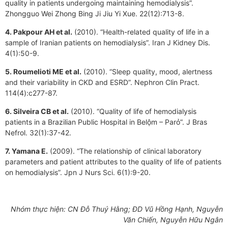
quality in patients undergoing maintaining hemodialysis”.
Zhongguo Wei Zhong Bing Ji Jiu Yi Xue. 22(12):713-8.
4. Pakpour AH et al.
(2010). “Health-related quality of life in a
sample of Iranian patients on hemodialysis”. Iran J Kidney Dis.
4(1):50-9.
5. Roumelioti ME et al.
(2010). “Sleep quality, mood, alertness
and their variability in CKD and ESRD”. Nephron Clin Pract.
114(4):c277-87.
6. Silveira CB et al.
(2010). “Quality of life of hemodialysis
patients in a Brazilian Public Hospital in Belộm – Parỏ”. J Bras
Nefrol. 32(1):37-42.
7. Yamana E.
(2009). “The relationship of clinical laboratory
parameters and patient attributes to the quality of life of patients
on hemodialysis”. Jpn J Nurs Sci. 6(1):9-20.
Nhóm thực hiện: CN Đỗ Thuý Hằng; ĐD Vũ Hồng Hạnh, Nguyễn
Văn Chiến, Nguyễn Hữu Ngân