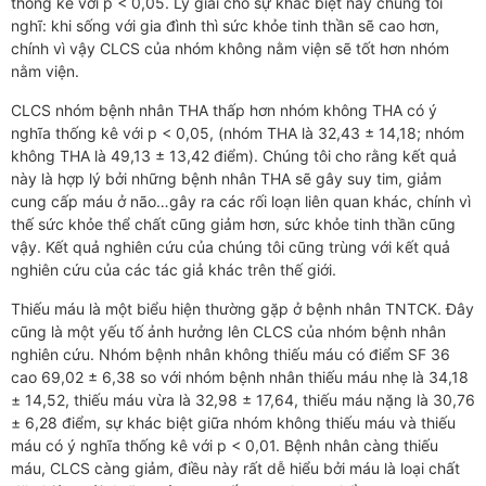
thống kê với p < 0,05. Lý giải cho sự khác biệt này chúng tôi
nghĩ: khi sống với gia đình thì sức khỏe tinh thần sẽ cao hơn,
chính vì vậy CLCS của nhóm không nằm viện sẽ tốt hơn nhóm
nằm viện.
CLCS nhóm bệnh nhân THA thấp hơn nhóm không THA có ý
nghĩa thống kê với p < 0,05, (nhóm THA là 32,43 ± 14,18; nhóm
không THA là 49,13 ± 13,42 điểm). Chúng tôi cho rằng kết quả
này là hợp lý bởi những bệnh nhân THA sẽ gây suy tim, giảm
cung cấp máu ở não…gây ra các rối loạn liên quan khác, chính vì
thế sức khỏe thể chất cũng giảm hơn, sức khỏe tinh thần cũng
vậy. Kết quả nghiên cứu của chúng tôi cũng trùng với kết quả
nghiên cứu của các tác giả khác trên thế giới.
Thiếu máu là một biểu hiện thường gặp ở bệnh nhân TNTCK. Đây
cũng là một yếu tố ảnh hưởng lên CLCS của nhóm bệnh nhân
nghiên cứu. Nhóm bệnh nhân không thiếu máu có điểm SF 36
cao 69,02 ± 6,38 so với nhóm bệnh nhân thiếu máu nhẹ là 34,18
± 14,52, thiếu máu vừa là 32,98 ± 17,64, thiếu máu nặng là 30,76
± 6,28 điểm, sự khác biệt giữa nhóm không thiếu máu và thiếu
máu có ý nghĩa thống kê với p < 0,01. Bệnh nhân càng thiếu
máu, CLCS càng giảm, điều này rất dễ hiểu bởi máu là loại chất