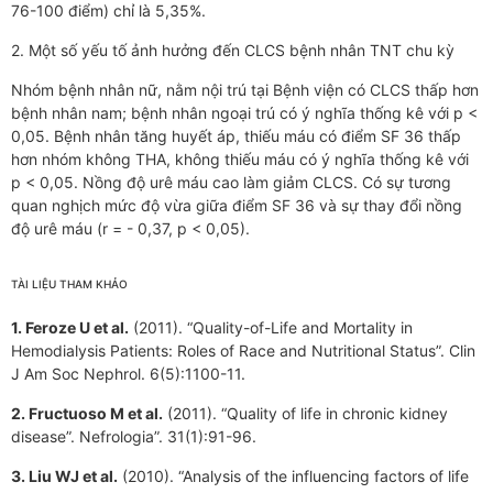
76-100 điểm) chỉ là 5,35%.
2. Một số yếu tố ảnh hưởng đến CLCS bệnh nhân TNT chu kỳ
Nhóm bệnh nhân nữ, nằm nội trú tại Bệnh viện có CLCS thấp hơn
bệnh nhân nam; bệnh nhân ngoại trú có ý nghĩa thống kê với p <
0,05. Bệnh nhân tăng huyết áp, thiếu máu có điểm SF 36 thấp
hơn nhóm không THA, không thiếu máu có ý nghĩa thống kê với
p < 0,05. Nồng độ urê máu cao làm giảm CLCS. Có sự tương
quan nghịch mức độ vừa giữa điểm SF 36 và sự thay đổi nồng
độ urê máu (r = - 0,37, p < 0,05).
TÀI LIỆU THAM KHẢO
1. Feroze U et al.
(2011). “Quality-of-Life and Mortality in
Hemodialysis Patients: Roles of Race and Nutritional Status”. Clin
J Am Soc Nephrol. 6(5):1100-11.
2.
Fructuoso M et al.
(2011). “Quality of life in chronic kidney
disease”. Nefrologia”. 31(1):91-96.
3.
Liu WJ et al.
(2010). “Analysis of the influencing factors of life