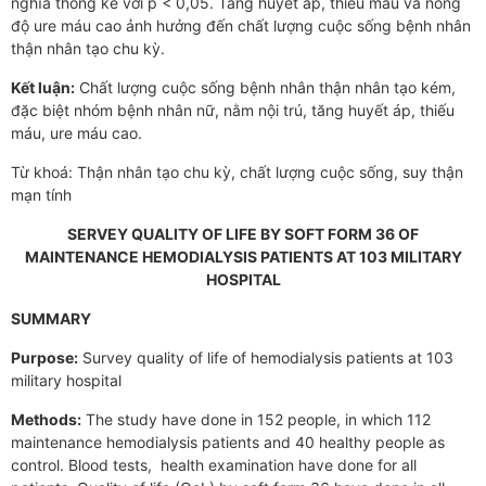
nghĩa thống kê với p < 0,05. Tăng huyết áp, thiếu máu và nồng
độ ure máu cao ảnh hưởng đến chất lượng cuộc sống bệnh nhân
thận nhân tạo chu kỳ.
Kết luận:
Chất lượng cuộc sống bệnh nhân thận nhân tạo kém,
đặc biệt nhóm bệnh nhân nữ, nằm nội trú, tăng huyết áp, thiếu
máu, ure máu cao.
Từ khoá: Thận nhân tạo chu kỳ, chất lượng cuộc sống, suy thận
mạn tính
SERVEY QUALITY OF LIFE BY SOFT FORM 36 OF
MAINTENANCE HEMODIALYSIS PATIENTS AT 103 MILITARY
HOSPITAL
SUMMARY
Purpose:
Survey quality of life of hemodialysis patients at 103
military hospital
Methods:
The study have done in 152 people, in which 112
maintenance hemodialysis patients and 40 healthy people as
control. Blood tests, health examination have done for all