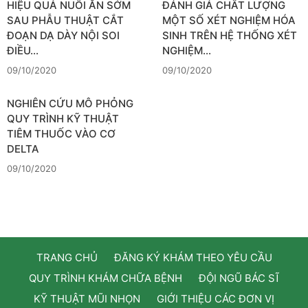
HIỆU QUẢ NUÔI ĂN SỚM
ĐÁNH GIÁ CHẤT LƯỢNG
SAU PHẪU THUẬT CẮT
MỘT SỐ XÉT NGHIỆM HÓA
ĐOẠN DẠ DÀY NỘI SOI
SINH TRÊN HỆ THỐNG XÉT
ĐIỀU…
NGHIỆM…
09/10/2020
09/10/2020
NGHIÊN CỨU MÔ PHỎNG
QUY TRÌNH KỸ THUẬT
TIÊM THUỐC VÀO CƠ
DELTA
09/10/2020
TRANG CHỦ
ĐĂNG KÝ KHÁM THEO YÊU CẦU
QUY TRÌNH KHÁM CHỮA BỆNH
ĐỘI NGŨ BÁC SĨ
KỸ THUẬT MŨI NHỌN
GIỚI THIỆU CÁC ĐƠN VỊ