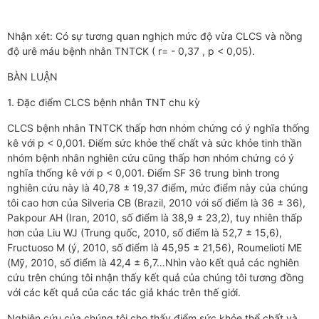
Nhận xét: Có sự tương quan nghịch mức độ vừa CLCS và nồng
độ urê máu bệnh nhân TNTCK ( r= - 0,37 , p < 0,05).
BÀN LUẬN
1. Đặc điểm CLCS bệnh nhân TNT chu kỳ
CLCS bệnh nhân TNTCK thấp hơn nhóm chứng có ý nghĩa thống
kê với p < 0,001. Điểm sức khỏe thể chất và sức khỏe tinh thần
nhóm bệnh nhân nghiên cứu cũng thấp hơn nhóm chứng có ý
nghĩa thống kê với p < 0,001. Điểm SF 36 trung bình trong
nghiên cứu này là 40,78 ± 19,37 điểm, mức điểm này của chúng
tôi cao hơn của Silveria CB (Brazil, 2010 với số điểm là 36 ± 36),
Pakpour AH (Iran, 2010, số điểm là 38,9 ± 23,2), tuy nhiên thấp
hơn của Liu WJ (Trung quốc, 2010, số điểm là 52,7 ± 15,6),
Fructuoso M (ý, 2010, số điểm là 45,95 ± 21,56), Roumelioti ME
(Mỹ, 2010, số điểm là 42,4 ± 6,7…Nhìn vào kết quả các nghiên
cứu trên chúng tôi nhận thấy kết quả của chúng tôi tương đồng
với các kết quả của các tác giả khác trên thế giới.
Nghiên cứu của chúng tôi cho thấy điểm sức khỏe thể chất và