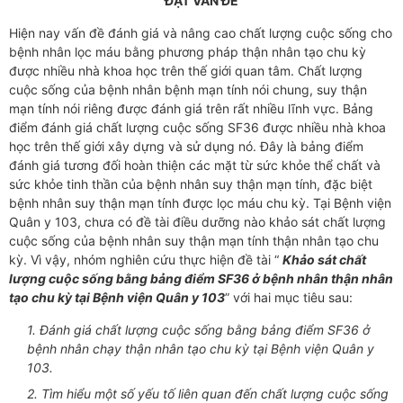
ĐẶT VẤN ĐỀ
Hiện nay vấn đề đánh giá và nâng cao chất lượng cuộc sống cho
bệnh nhân lọc máu bằng phương pháp thận nhân tạo chu kỳ
được nhiều nhà khoa học trên thế giới quan tâm. Chất lượng
cuộc sống của bệnh nhân bệnh mạn tính nói chung, suy thận
mạn tính nói riêng được đánh giá trên rất nhiều lĩnh vực. Bảng
điểm đánh giá chất lượng cuộc sống SF36 được nhiều nhà khoa
học trên thế giới xây dựng và sử dụng nó. Đây là bảng điểm
đánh giá tương đối hoàn thiện các mặt từ sức khỏe thể chất và
sức khỏe tinh thần của bệnh nhân suy thận mạn tính, đặc biệt
bệnh nhân suy thận mạn tính được lọc máu chu kỳ. Tại Bệnh viện
Quân y 103, chưa có đề tài điều dưỡng nào khảo sát chất lượng
cuộc sống của bệnh nhân suy thận mạn tính thận nhân tạo chu
kỳ. Vì vậy, nhóm nghiên cứu thực hiện đề tài “
Khảo sát chất
lượng cuộc sống bằng bảng điểm SF36 ở bệnh nhân thận nhân
tạo chu kỳ tại Bệnh viện Quân y 103
” với hai mục tiêu sau:
1.
Đánh giá chất lượng cuộc sống bằng bảng điểm SF36 ở
bệnh nhân chạy thận nhân tạo chu kỳ tại Bệnh viện Quân y
103.
2.
Tìm hiểu một số yếu tố liên quan đến chất lượng cuộc sống