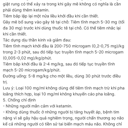
giật rung có thể xảy ra trong khi gây mê không có nghĩa là cần
phải dùng thêm ketamin.
Tiêm bắp lặp lại một nửa liều khởi đầu khi cần thiết.
Gây mê bổ sung vào gây tê tại chỗ: Tiêm tĩnh mạch 5-30 mg (tối
đa 30 mg) trước khi dùng thuốc tê tại chỗ. Có thể tiêm nhắc lại
khi cần thiết.
Tác dụng dịu thần kinh và giảm đau:
Tiêm tĩnh mạch khởi đầu là 200-750 microgam (0,2-0,75 mg)/kg
trong 2-3 phút, sau đó tiếp tục truyền tĩnh mạch 5-20 microgam
(0,005-0,02 mg)/kg/phút.
Tiêm bắp khởi đầu là 2-4 mg/kg, sau đó tiếp tục truyền tĩnh
mạch 5-20 microgam/kg/phút.
Đường uống: 5-8 mg/kg cho một liều, dùng 30 phút trước điều
trị.
Lưu ý: Loại 100 mg/ml không dùng để tiêm tĩnh mạch trừ khi pha
loãng thích hợp, loại 10 mg/ml không khuyến cáo pha loãng.
5. Chống chỉ định
- Những người mẫn cảm với ketamin.
- Không dùng thuốc ở những người bị tăng huyết áp, bệnh tim
nặng vì sẽ gây hậu quả nghiêm trọng, người chấn thương sọ não
kể cả những người có tiền sử tai biến mạch máu não. Không chỉ