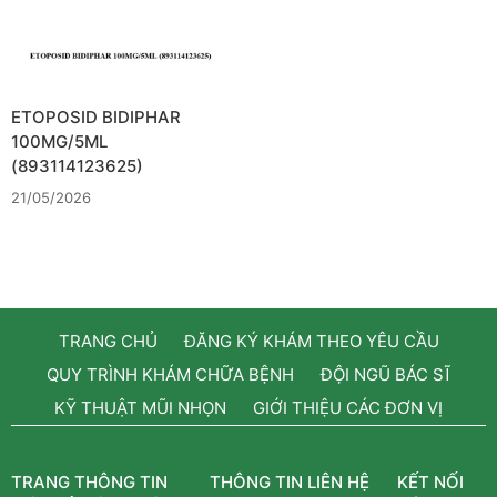
ETOPOSID BIDIPHAR
100MG/5ML
(893114123625)
21/05/2026
TRANG CHỦ
ĐĂNG KÝ KHÁM THEO YÊU CẦU
QUY TRÌNH KHÁM CHỮA BỆNH
ĐỘI NGŨ BÁC SĨ
KỸ THUẬT MŨI NHỌN
GIỚI THIỆU CÁC ĐƠN VỊ
TRANG THÔNG TIN
THÔNG TIN LIÊN HỆ
KẾT NỐI