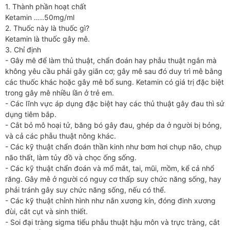
1. Thành phần hoạt chất
Ketamin …..50mg/ml
2. Thuốc này là thuốc gì?
Ketamin là thuốc gây mê.
3. Chỉ định
- Gây mê để làm thủ thuật, chẩn đoán hay phẫu thuật ngắn mà
không yêu cầu phải gây giãn cơ; gây mê sau đó duy trì mê bằng
các thuốc khác hoặc gây mê bổ sung. Ketamin có giá trị đặc biệt
trong gây mê nhiều lần ở trẻ em.
- Các lĩnh vực áp dụng đặc biệt hay các thủ thuật gây đau thì sử
dụng tiêm bắp.
- Cắt bỏ mô hoại tử, băng bó gây đau, ghép da ở người bị bỏng,
và cả các phẫu thuật nông khác.
- Các kỹ thuật chẩn đoán thần kinh như bơm hơi chụp não, chụp
não thất, làm tủy đồ và chọc ống sống.
- Các kỹ thuật chẩn đoán và mổ mắt, tai, mũi, mồm, kể cả nhổ
răng. Gây mê ở người có nguy cơ thấp suy chức năng sống, hay
phải tránh gây suy chức năng sống, nếu có thể.
- Các kỹ thuật chỉnh hình như nắn xương kín, đóng đinh xương
đùi, cắt cụt và sinh thiết.
- Soi đại tràng sigma tiểu phẫu thuật hậu môn và trực tràng, cắt