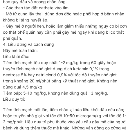
bao quy đầu và xoang chân lông.
- Các thao tác đặt cathete vào tim.
- Mở tử cung lấy thai, dùng đơn độc hoặc phối hợp ở bệnh nhân
không bị tăng huyết áp.
- Gây mê ở người hen, hoặc làm giảm thiểu những nguy cơ bị cơn
co thắt phế quản hay cần phải gây mê ngay khi đang bị co thắt
phế quản.
4. Liều dùng và cách dùng
Gây mê toàn thân:
Liều khởi đầu:
Tiêm tĩnh mạch liều duy nhất 1-2 mg/kg trong 60 giây hoặc
truyền tĩnh mạch nhỏ giọt dung dịch ketamin 0,1% trong
dextrose 5% hay natri clorid 0,9% với tốc độ truyền nhỏ giọt
trong khoảng 20 ml/phút bằng kỹ thuật nhỏ giọt. Không nên
dùng quá 4,5 mg/kg.
Tiêm bắp: 5-10 mg/kg, không nên dùng quá 13 mg/kg.
Liều duy trì:
Tiêm tĩnh mạch một lần, tiêm nhắc lại nửa liều khởi đầu nếu cần;
hoặc truyền nhỏ giọt với tốc độ 10-50 microgam/kg với tốc độ 1-
2 mg/phút. Liều duy trì phụ thuộc vào yêu cầu gây mê của người
bệnh và dùng thêm thuốc mê khác. Những vận động co cứng và