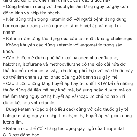
- Dùng ketamin cùng với theophylin làm tăng nguy cơ gây cơn
động kinh và nhịp tim nhanh.
- Nên dùng thận trọng ketamin đối với người bệnh đang dùng
hormon giáp trạng vì có nguy cơ tăng huyết áp và nhịp tim
nhanh.
- Ketamin làm tăng tác dụng của các tác nhân kháng cholinergic.
- Không khuyến cáo dùng ketamin với ergometrin trong sản
khoa.
- Các thuốc mê đường hô hấp loại halogen như enflurane,
halothan, isoflurane và methoxyflurane có thể kéo dài nửa đời
thải trừ của ketamin. Vì vậy, khi dùng phối hợp với các thuốc này
có thể làm chậm sự hồi phục của người bệnh sau gây mê.
- Các thuốc chống tăng huyết áp hay ức chế TKTW kể cả những
thuốc dùng để tiền mê hay khởi mê, bổ sung hoặc duy trì mê có
thể làm tăng nguy cơ hạ huyết áp và/hoặc ức chế hô hấp khi
dùng kết hợp với ketamin.
- Dùng ketamin (đặc biệt ở liều cao) cùng với các thuốc gây tê
halogen: tăng nguy cơ nhịp tim chậm, hạ huyết áp và giảm cung
lượng tim.
- Ketamin có thể đối kháng tác dụng gây ngủ của thiopental.
8. Dược động học