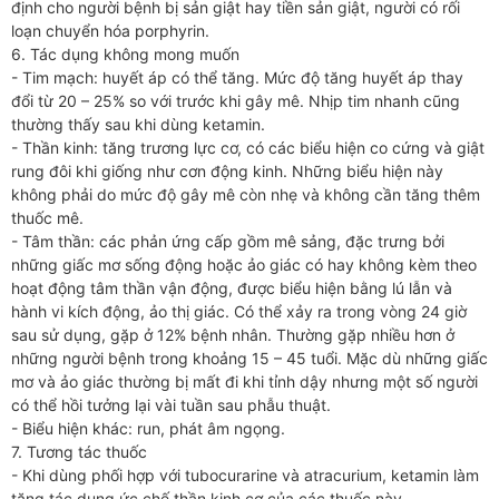
định cho người bệnh bị sản giật hay tiền sản giật, người có rối
loạn chuyển hóa porphyrin.
6. Tác dụng không mong muốn
- Tim mạch: huyết áp có thể tăng. Mức độ tăng huyết áp thay
đổi từ 20 – 25% so với trước khi gây mê. Nhịp tim nhanh cũng
thường thấy sau khi dùng ketamin.
- Thần kinh: tăng trương lực cơ, có các biểu hiện co cứng và giật
rung đôi khi giống như cơn động kinh. Những biểu hiện này
không phải do mức độ gây mê còn nhẹ và không cần tăng thêm
thuốc mê.
- Tâm thần: các phản ứng cấp gồm mê sảng, đặc trưng bởi
những giấc mơ sống động hoặc ảo giác có hay không kèm theo
hoạt động tâm thần vận động, được biểu hiện bằng lú lẫn và
hành vi kích động, ảo thị giác. Có thể xảy ra trong vòng 24 giờ
sau sử dụng, gặp ở 12% bệnh nhân. Thường gặp nhiều hơn ở
những người bệnh trong khoảng 15 – 45 tuổi. Mặc dù những giấc
mơ và ảo giác thường bị mất đi khi tỉnh dậy nhưng một số người
có thể hồi tưởng lại vài tuần sau phẫu thuật.
- Biểu hiện khác: run, phát âm ngọng.
7. Tương tác thuốc
- Khi dùng phối hợp với tubocurarine và atracurium, ketamin làm
tăng tác dụng ức chế thần kinh cơ của các thuốc này.