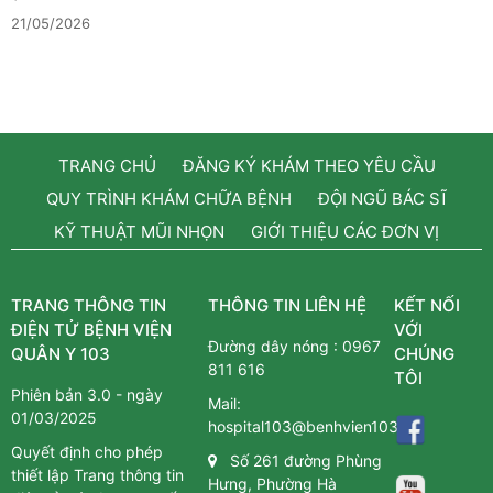
21/05/2026
TRANG CHỦ
ĐĂNG KÝ KHÁM THEO YÊU CẦU
QUY TRÌNH KHÁM CHỮA BỆNH
ĐỘI NGŨ BÁC SĨ
KỸ THUẬT MŨI NHỌN
GIỚI THIỆU CÁC ĐƠN VỊ
TRANG THÔNG TIN
THÔNG TIN LIÊN HỆ
KẾT NỐI
ĐIỆN TỬ BỆNH VIỆN
VỚI
Đường dây nóng :
0967
QUÂN Y 103
CHÚNG
811 616
TÔI
Phiên bản 3.0 - ngày
Mail:
01/03/2025
hospital103@benhvien103.vn
Quyết định cho phép
Số 261 đường Phùng
thiết lập Trang thông tin
Hưng, Phường Hà