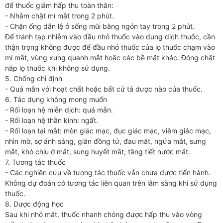
để thuốc giảm hấp thu toàn thân:
- Nhắm chặt mí mắt trong 2 phút.
- Chặn ống dẫn lệ ở sống mũi bằng ngón tay trong 2 phút.
Để tránh tạp nhiễm vào đầu nhỏ thuốc vào dung dịch thuốc, cần
thận trọng không được để đầu nhỏ thuốc của lọ thuốc chạm vào
mí mắt, vùng xung quanh mắt hoặc các bề mặt khác. Đóng chặt
nắp lọ thuốc khi không sử dụng.
5. Chống chỉ định
- Quá mẫn với hoạt chất hoặc bất cứ tá dược nào của thuốc.
6. Tác dụng không mong muốn
- Rối loạn hệ miễn dịch: quá mẫn.
- Rối loạn hệ thần kinh: ngất.
- Rối loạn tại mắt: mòn giác mạc, đục giác mạc, viêm giác mạc,
nhìn mờ, sợ ánh sáng, giãn đồng tử, đau mắt, ngứa mắt, sưng
mắt, khó chịu ở mắt, sung huyết mắt, tăng tiết nước mắt.
7. Tương tác thuốc
- Các nghiên cứu về tương tác thuốc vẫn chưa được tiến hành.
Không dự đoán có tương tác liên quan trên lâm sàng khi sử dụng
thuốc.
8. Dược động học
Sau khi nhỏ mắt, thuốc nhanh chóng được hấp thu vào vòng