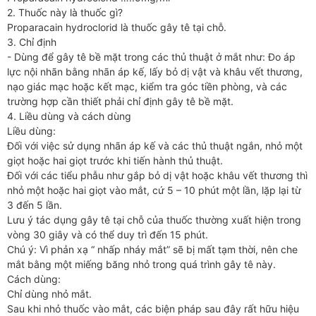
2. Thuốc này là thuốc gì?
Proparacain hydroclorid là thuốc gây tê tại chỗ.
3. Chỉ định
- Dùng để gây tê bề mặt trong các thủ thuật ở mắt như: Đo áp
lực nội nhãn bằng nhãn áp kế, lấy bỏ dị vật và khâu vết thương,
nạo giác mạc hoặc kết mạc, kiểm tra góc tiền phòng, và các
trường hợp cần thiết phải chỉ định gây tê bề mặt.
4. Liều dùng và cách dùng
Liều dùng:
Đối với việc sử dụng nhãn áp kế và các thủ thuật ngắn, nhỏ một
giọt hoặc hai giọt trước khi tiến hành thủ thuật.
Đối với các tiểu phẫu như gắp bỏ dị vật hoặc khâu vết thương thì
nhỏ một hoặc hai giọt vào mắt, cứ 5 – 10 phút một lần, lặp lại từ
3 đến 5 lần.
Lưu ý tác dụng gây tê tại chỗ của thuốc thường xuất hiện trong
vòng 30 giây và có thể duy trì đến 15 phút.
Chú ý: Vì phản xạ “ nhấp nháy mắt” sẽ bị mất tạm thời, nên che
mắt bằng một miếng băng nhỏ trong quá trình gây tê này.
Cách dùng:
Chỉ dùng nhỏ mắt.
Sau khi nhỏ thuốc vào mắt, các biện pháp sau đây rất hữu hiệu