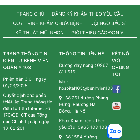
TRANG CHỦ
ĐĂNG KÝ KHÁM THEO YÊU CẦU
QUY TRÌNH KHÁM CHỮA BỆNH
ĐỘI NGŨ BÁC SĨ
KỸ THUẬT MŨI NHỌN
GIỚI THIỆU CÁC ĐƠN VỊ
TRANG THÔNG TIN
THÔNG TIN LIÊN HỆ
KẾT NỐI
ĐIỆN TỬ BỆNH VIỆN
VỚI
Đường dây nóng :
0967
QUÂN Y 103
CHÚNG
811 616
TÔI
Phiên bản 3.0 - ngày
Mail:
01/03/2025
hospital103@benhvien103.vn
Quyết định cho phép
Số 261 đường Phùng
thiết lập Trang thông tin
Hưng, Phường Hà
điện tử trên Internet số
Đông, Hà Nội
170/QĐ–CT của Tổng
Khoa Khám bệnh Theo
cục Chính trị cấp ngày
yêu cầu:
0965 103 103
10-02-2011
Số 158A đường