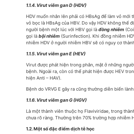
1.1.4. Virut viêm gan D (HDV)
HDV muốn nhân lên phải có HBsAg để làm vỏ mới th
vỏ bọc là HBsAg của HBV. Do vậy HDV không thể đ
người bệnh một lúc với HBV gọi là
đồng nhiễm
(Coi
gọi là
bội nhiễm
(Surinfection). Khi đồng nhiễm HD
nhiễm HDV ở người nhiễm HBV sẽ có nguy cơ thành
1.1.5. Virut viêm gan E (HEV)
Virut được phát hiện trong phân, mật ở những người
bệnh. Ngoài ra, còn có thể phát hiện được HEV tr
hiện Anti – HAV).
Bệnh do VRVG E gây ra cũng thường diễn biến lành 
1.1.6. Virut viêm gan G (HGV)
Là một thành viên thuộc họ Flaviviridae, trong th
chưa rõ ràng. Thường trên 70% trường hợp nhiễm 
1.2. Một số đặc điểm dịch tễ học