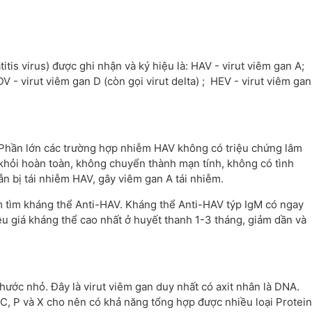
titis virus) được ghi nhận và ký hiệu là: HAV - virut viêm gan A;
 - virut viêm gan D (còn gọi virut delta) ; HEV - virut viêm gan
 Phần lớn các trường hợp nhiễm HAV không có triệu chứng lâm
 khỏi hoàn toàn, không chuyển thành mạn tính, không có tình
ẫn bị tái nhiễm HAV, gây viêm gan A tái nhiễm.
 tìm kháng thể Anti-HAV. Kháng thể Anti-HAV týp IgM có ngay
iệu giá kháng thể cao nhất ở huyết thanh 1-3 tháng, giảm dần và
hước nhỏ. Đây là virut viêm gan duy nhất có axit nhân là DNA.
 C, P và X cho nên có khả năng tổng hợp được nhiều loại Protein