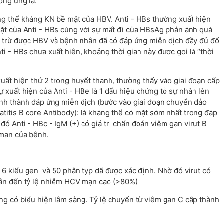
ơng ứng là:
áng thể kháng KN bề mặt của HBV. Anti - HBs thường xuất hiện
ặt của Anti - HBs cùng với sự mất đi của HBsAg phản ánh quá
oại trừ được HBV và bệnh nhân đã có đáp ứng miễn dịch đầy đủ đố
i - HBs chưa xuất hiện, khoảng thời gian này được gọi là “thời
 xuất hiện thứ 2 trong huyết thanh, thường thấy vào giai đoạn cấp
ự xuất hiện của Anti - HBe là 1 dấu hiệu chứng tỏ sự nhân lên
hình thành đáp ứng miễn dịch (bước vào giai đoạn chuyển đảo
itis B core Antibody): là kháng thể có mặt sớm nhất trong đáp
ó Anti - HBc - IgM (+) có giá trị chẩn đoán viêm gan virut B
 mạn của bệnh.
ó 6 kiểu gen và 50 phân typ dã được xác định. Nhờ đó virut có
dẫn đến tỷ lệ nhiễm HCV mạn cao (>80%)
 có biểu hiện lâm sàng. Tỷ lệ chuyển từ viêm gan C cấp thành