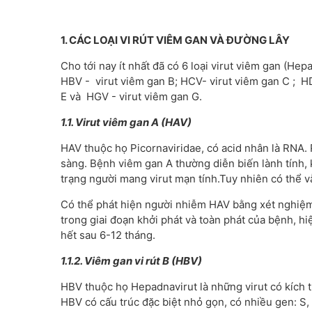
1. CÁC LOẠI VI RÚT VIÊM GAN VÀ ĐƯỜNG LÂY
Cho tới nay ít nhất đã có 6 loại virut viêm gan (Hepa
HBV - virut viêm gan B; HCV- virut viêm gan C ; HDV
E và HGV - virut viêm gan G.
1.1. Virut viêm gan A (HAV)
HAV thuộc họ Picornaviridae, có acid nhân là RNA.
sàng. Bệnh viêm gan A thường diễn biến lành tính,
trạng người mang virut mạn tính.Tuy nhiên có thể v
Có thể phát hiện người nhiễm HAV bằng xét nghiệm
trong giai đoạn khởi phát và toàn phát của bệnh, h
hết sau 6-12 tháng.
1.1.2. Viêm gan vi rút B (HBV)
HBV thuộc họ Hepadnavirut là những virut có kích t
HBV có cấu trúc đặc biệt nhỏ gọn, có nhiều gen: S,