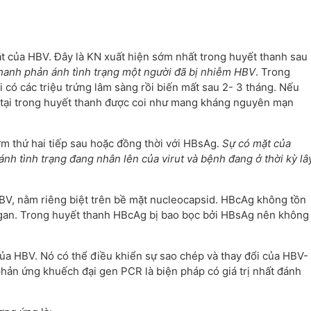
ặt của HBV. Đây là KN xuất hiện sớm nhất trong huyết thanh sau
hanh phản ánh tình trạng một người đã bị nhiễm HBV
. Trong
 có các triệu trứng lâm sàng rồi biến mất sau 2- 3 tháng. Nếu
 tại trong huyết thanh được coi như mang kháng nguyên mạn
ớm thứ hai tiếp sau hoặc đồng thời với HBsAg.
Sự có mặt của
 tình trạng đang nhân lên của virut và bệnh đang ở thời kỳ lâ
 HBV, nằm riêng biệt trên bề mặt nucleocapsid. HBcAg không tồn
o gan. Trong huyết thanh HBcAg bị bao bọc bởi HBsAg nên không
a HBV. Nó có thể điều khiển sự sao chép và thay đổi của HBV-
ản ứng khuếch đại gen PCR là biện pháp có giá trị nhất đánh