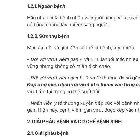
1.2.1. Nguồn bệnh
Hầu như chỉ là bệnh nhân và người mang virut (carri
có bằng chứng lây nhiễm sang người.
1.2.2. Sức thụ bệnh
Mọi lứa tuổi và giói đều có thể bị bệnh, tuy nhiên:
-
Đối với virut viêm gan A và E
: Lứa tuổi mắc nhiều 
vững nhưng không có miễn dịch chéo.
-
Đối với virut viêm gan B, D và C
: thường đa số gặp
Đáp ứng miễn dịch với virut phụ thuộc vào từng c
virut tồn tại trong cơ thể suốt đời.
-
Nhân viên y tế
thường xuyên tiếp xúc với bệnh nh
gan. Hiện nay, bệnh viêm gan virut được xếp vào 
2. GIẢI PHẪU BỆNH VÀ CƠ CHẾ BỆNH SINH
2.1. Giải phẫu bệnh