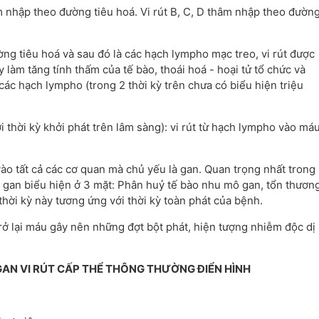
hâm nhập theo đường tiêu hoá. Vi rút B, C, D thâm nhập theo đườn
ường tiêu hoá và sau đó là các hạch lympho mạc treo, vi rút được
 làm tăng tính thấm của tế bào, thoái hoá - hoại tử tổ chức và
 các hạch lympho (trong 2 thời kỳ trên chưa có biểu hiện triệu
i thời kỳ khởi phát trên lâm sàng): vi rút từ hạch lympho vào má
 vào tất cả các cơ quan mà chủ yếu là gan. Quan trọng nhất trong
ng gan biểu hiện ở 3 mặt: Phân huỷ tế bào nhu mô gan, tổn thươn
 thời kỳ này tương ứng với thời kỳ toàn phát của bệnh.
 trở lại máu gây nên những đợt bột phát, hiện tượng nhiễm độc dị
GAN VI RÚT CẤP THỂ THÔNG THƯỜNG ĐIỂN HÌNH