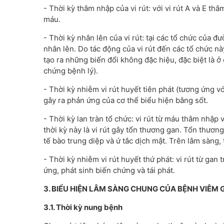
- Thời kỳ thâm nhập của vi rút: với vi rút A và E t
máu.
- Thời kỳ nhân lên của vi rút: tại các tổ chức của đ
nhân lên. Do tác động của vi rút đến các tổ chức này
tạo ra những biến đổi không đặc hiệu, đặc biệt là ở
chứng bệnh lý).
- Thời kỳ nhiễm vi rút huyết tiên phát (tương ứng vớ
gây ra phản ứng của cơ thể biểu hiện bằng sốt.
- Thời kỳ lan tràn tổ chức: vi rút từ máu thâm nhập
thời kỳ này là vi rút gây tổn thương gan. Tổn thươ
tế bào trung diệp và ứ tắc dịch mật. Trên lâm sàng,
- Thời kỳ nhiễm vi rút huyết thứ phát: vi rút từ gan
ứng, phát sinh biến chứng và tái phát.
3. BIỂU HIỆN LÂM SÀNG CHUNG CỦA BỆNH VIÊM 
3.1. Thời kỳ nung bệnh