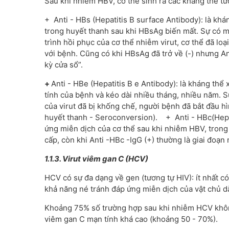
Sau khi nhiễm HBV, cơ thể sinh ra các kháng thể tư
+ Anti - HBs (Hepatitis B surface Antibody): là kh
trong huyết thanh sau khi HBsAg biến mất. Sự có m
trình hồi phục của cơ thể nhiễm virut, cơ thể đã l
với bệnh. Cũng có khi HBsAg đã trở về (-) nhưng Ant
kỳ cửa sổ”.
+
Anti - HBe (Hepatitis B e Antibody): là kháng thể
tính của bệnh và kéo dài nhiều tháng, nhiều năm. S
của virut đã bị khống chế, người bệnh đã bắt đầu 
huyết thanh - Seroconversion). + Anti - HBc(Hepat
ứng miễn dịch của cơ thể sau khi nhiễm HBV, trong đ
cấp, còn khi Anti -HBc -IgG (+) thường là giai đoạn
1.1
.3. Virut viêm gan C (HCV)
HCV có sự đa dạng về gen (tương tự HIV): ít nhất c
khả năng né tránh đáp ứng miễn dịch của vật chủ 
Khoảng 75% số trường hợp sau khi nhiễm HCV không
viêm gan C mạn tính khá cao (khoảng 50 - 70%).