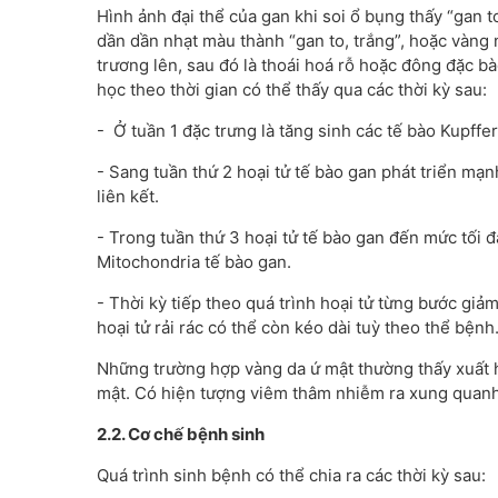
Hình ảnh đại thể của gan khi soi ổ bụng thấy “gan 
dần dần nhạt màu thành “gan to, trắng”, hoặc vàng n
trương lên, sau đó là thoái hoá rỗ hoặc đông đặc b
học theo thời gian có thể thấy qua các thời kỳ sau:
- Ở tuần 1 đặc trưng là tăng sinh các tế bào Kupffer
- Sang tuần thứ 2 hoại tử tế bào gan phát triển mạnh
liên kết.
- Trong tuần thứ 3 hoại tử tế bào gan đến mức tối đ
Mitochondria tế bào gan.
- Thời kỳ tiếp theo quá trình hoại tử từng bước giả
hoại tử rải rác có thể còn kéo dài tuỳ theo thể bệnh
Những trường hợp vàng da ứ mật thường thấy xuất h
mật. Có hiện tượng viêm thâm nhiễm ra xung quan
2.2. Cơ chế bệnh sinh
Quá trình sinh bệnh có thể chia ra các thời kỳ sau: