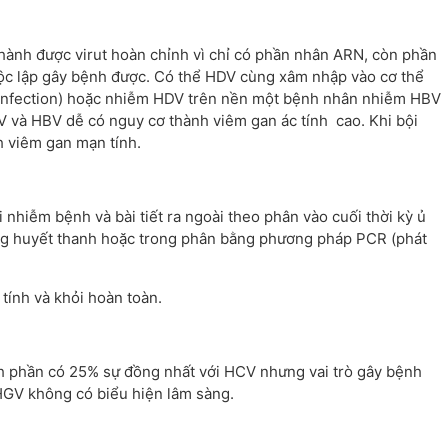
ành được virut hoàn chỉnh vì chỉ có phần nhân ARN, còn phần
ộc lập gây bệnh được. Có thể HDV cùng xâm nhập vào cơ thể
nfection) hoặc nhiễm HDV trên nền một bệnh nhân nhiễm HBV
V và HBV dễ có nguy cơ thành viêm gan ác tính cao. Khi bội
 viêm gan mạn tính.
 nhiễm bệnh và bài tiết ra ngoài theo phân vào cuối thời kỳ ủ
ong huyết thanh hoặc trong phân bằng phương pháp PCR (phát
tính và khỏi hoàn toàn.
ành phần có 25% sự đồng nhất với HCV nhưng vai trò gây bệnh
HGV không có biểu hiện lâm sàng.