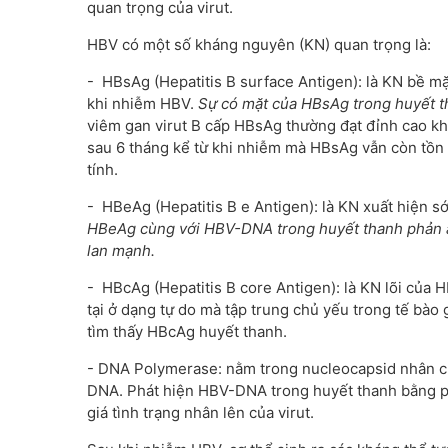
quan trọng của virut.
HBV có một số kháng nguyên (KN) quan trọng là:
- HBsAg (Hepatitis B surface Antigen): là KN bề m
khi nhiễm HBV.
Sự có mặt của HBsAg trong huyết t
viêm gan virut B cấp HBsAg thường đạt đỉnh cao khi
sau 6 tháng kể từ khi nhiễm mà HBsAg vẫn còn tồn
tính.
- HBeAg (Hepatitis B e Antigen): là KN xuất hiện s
HBeAg cùng với HBV-DNA trong huyết thanh phản ánh
lan mạnh
.
- HBcAg (Hepatitis B core Antigen): là KN lõi của
tại ở dạng tự do mà tập trung chủ yếu trong tế bà
tìm thấy HBcAg huyết thanh.
- DNA Polymerase: nằm trong nucleocapsid nhân củ
DNA. Phát hiện HBV-DNA trong huyết thanh bằng ph
giá tình trạng nhân lên của virut.