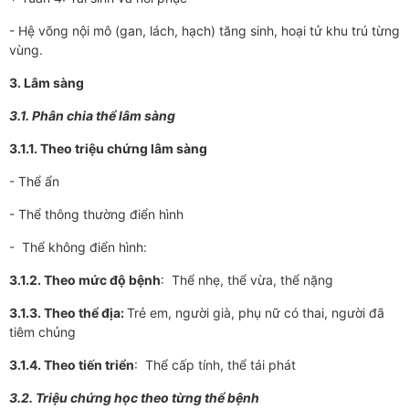
- Hệ võng nội mô (gan, lách, hạch) tăng sinh, hoại tử khu trú từng
vùng.
3. Lâm sàng
3.1. Phân chia thể lâm sàng
3.
1.1. Theo triệu chứng lâm sàng
- Thể ẩn
- Thể thông th­­ường điển hình
- Thể không điển hình:
3.
1.2. Theo mức độ bệnh
: Thể nhẹ, thể vừa, thể nặng
3.1.3. Theo thể địa:
Trẻ em, ng­­ười già, phụ nữ có thai, ngư­­­ời đã
tiêm chủng
3.
1.4. Theo tiến triển
: Thể cấp tính, thể tái phát
3.2. Triệu chứng học theo từng thể bệnh