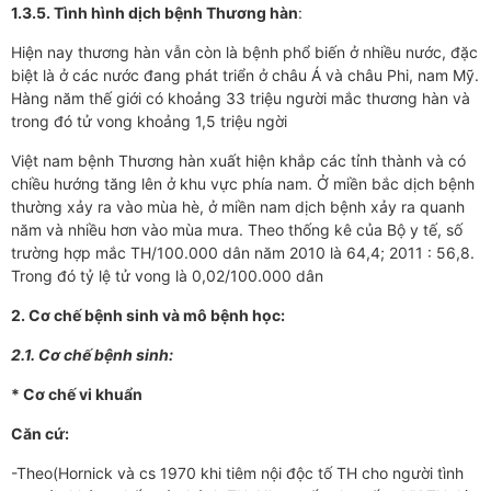
1.3
.5. Tình hình dịch bệnh Th­­ương hàn
:
Hiện nay th­­ương hàn vẫn còn là bệnh phổ biến ở nhiều n­­ước, đặc
biệt là ở các nước đang phát triển ở châu Á và châu Phi, nam Mỹ.
Hàng năm thế giới có khoảng 33 triệu ngư­ời mắc th­­ương hàn và
trong đó tử vong khoảng 1,5 triệu ng­­ời
Việt nam bệnh Th­ương hàn xuất hiện khắp các tỉnh thành và có
chiều hư­­ớng tăng lên ở khu vực phía nam. Ở miền bắc dịch bệnh
thư­­ờng xảy ra vào mùa hè, ở miền nam dịch bệnh xảy ra quanh
năm và nhiều hơn vào mùa mư­­a. Theo thống kê của Bộ y tế, số
tr­ường hợp mắc TH/100.000 dân năm 2010 là 64,4; 2011 : 56,8.
Trong đó tỷ lệ tử vong là 0,02/100.000 dân
2. Cơ chế bệnh sinh và mô bệnh học:
2.1. Cơ chế bệnh sinh:
* Cơ chế vi khuẩn
Căn cứ:
-Theo(Hornick và cs 1970 khi tiêm nội độc tố TH cho ng­­ười tình