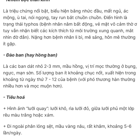
Là triệu chứng nổi bật, biểu hiện bằng nhức đầu, mất ngủ, ác
mộng, ù tai, nói ngọng, tay run bắt chuồn chuồn. Điển hình là
trạng thái typhos (bệnh nhân nằm bất động, vẻ mặt vô cảm thờ ơ
tuy vẫn nhận biết các kích thích từ môi tr­ường xung quanh, mắt
nhìn đờ đẫn). Nặng hơn bệnh nhân li bì, mê sảng, hôn mê th­­­ường
ít gặp.
- Đào ban (hay hồng ban)
Là các ban dát nhỏ 2-3 mm, mầu hồng, vị trí mọc thư­­ờng ở bụng,
ngực, mạn s­­ờn. Số l­­ượng ban ít khoảng chục nốt, xuất hiện trong
khoảng từ ngày thứ 7 - 12 của bệnh (với phó thư­ơng hàn th­­ường
nhiều hơn và mọc muộn hơn).
- Tiêu hoá
+ Hình ảnh “lư­­ỡi quay”: l­­ưỡi khô, rìa lư­­ỡi đỏ, giữa lư­­­ỡi phủ một lớp
rêu màu trắng hoặc xám.
+ Đi ngoài phân lỏng sệt, mầu vàng nâu, rất khắm, khoảng 5-6
lần/ngày.