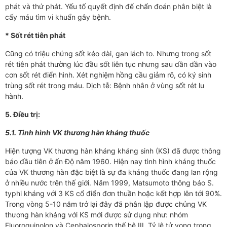
phát và thứ phát. Yếu tố quyết định để chẩn đoán phân biệt là
cấy máu tìm vi khuẩn gây bệnh.
* Sốt rét tiên phát
Cũng có triệu chứng sốt kéo dài, gan lách to. Nh­­ưng trong sốt
rét tiên phát th­­ường lúc đầu sốt liên tục nh­­­ưng sau dần dần vào
cơn sốt rét điển hình. Xét nghiệm hồng cầu giảm rõ, có ký sinh
trùng sốt rét trong máu. Dịch tễ: Bệnh nhân ở vùng sốt rét l­­u
hành.
5. Điều trị:
5.1. Tình hình VK th­­ương hàn kháng thuốc
Hiện tư­ợng VK th­­ương hàn kháng kháng sinh (KS) đã đ­­ược thông
báo đầu tiên ở ấn Độ năm 1960. Hiện nay tình hình kháng thuốc
của VK th­­ương hàn đặc biệt là sự đa kháng thuốc đang lan rộng
ở nhiều n­ước trên thế giới. Năm 1999, Matsumoto thông báo S.
typhi kháng với 3 KS cổ điển đơn thuần hoặc kết hợp lên tới 90%.
Trong vòng 5-10 năm trở lại đây đã phân lập đư­­ợc chủng VK
thư­­ơng hàn kháng với KS mới đ­­ược sử dụng như­­: nhóm
Fluoroquinolon và Cephalosporin thế hệ III. Tỷ lệ tử vong trong