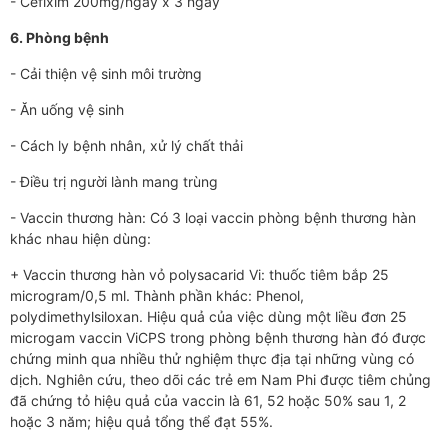
- Cefixim 200mg/ngày x 3 ngày
6. Phòng bệnh
- Cải thiện vệ sinh môi trư­­ờng
- Ăn uống vệ sinh
- Cách ly bệnh nhân, xử lý chất thải
- Điều trị ng­­ười lành mang trùng
- Vaccin thư­ơng hàn: Có 3 loại vaccin phòng bệnh thương hàn
khác nhau hiện dùng:
+ Vaccin thương hàn vỏ polysacarid Vi: thuốc tiêm bắp 25
microgram/0,5 ml. Thành phần khác: Phenol,
polydimethylsiloxan. Hiệu quả của việc dùng một liều đơn 25
microgam vaccin ViCPS trong phòng bệnh thương hàn đó được
chứng minh qua nhiều thử nghiệm thực địa tại những vùng có
dịch. Nghiên cứu, theo dõi các trẻ em Nam Phi được tiêm chủng
đã chứng tỏ hiệu quả của vaccin là 61, 52 hoặc 50% sau 1, 2
hoặc 3 năm; hiệu quả tổng thể đạt 55%.