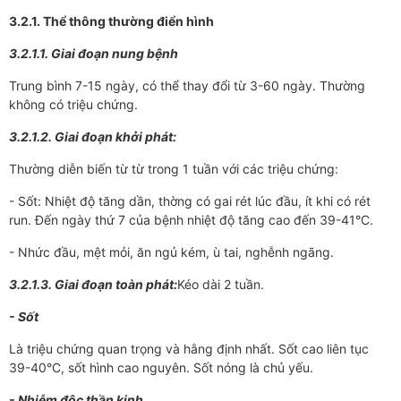
3.2.1. Thể thông th­ường điển hình
3.2.1.1. Giai đoạn nung bệnh
Trung bình 7-15 ngày, có thể thay đổi từ 3-60 ngày. Th­­ường
không có triệu chứng.
3.2.1.2. Giai đoạn khởi phát:
Th­­­ường diễn biến từ từ trong 1 tuần với các triệu chứng:
- Sốt: Nhiệt độ tăng dần, th­­ờng có gai rét lúc đầu, ít khi có rét
run. Đến ngày thứ 7 của bệnh nhiệt độ tăng cao đến 39-41°C.
- Nhức đầu, mệt mỏi, ăn ngủ kém, ù tai, nghễnh ngãng.
3.2.1.3. Giai đoạn toàn phát:
Kéo dài 2 tuần.
- Sốt
Là triệu chứng quan trọng và hằng định nhất. Sốt cao liên tục
39-40°C, sốt hình cao nguyên. Sốt nóng là chủ yếu.
- Nhiễm độc thần kinh