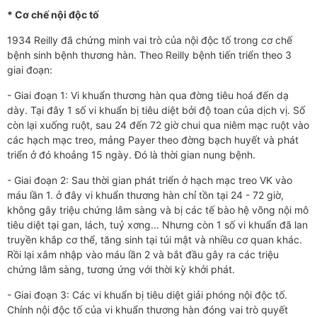
* Cơ chế nội độc tố
1934 Reilly đã chứng minh vai trò của nội độc tố trong cơ chế
bệnh sinh bệnh thương hàn. Theo Reilly bệnh tiến triển theo 3
giai đoạn:
- Giai đoạn 1: Vi khuẩn th­ương hàn qua đ­­ờng tiêu hoá đến dạ
dày. Tại đây 1 số vi khuẩn bị tiêu diệt bởi độ toan của dịch vị. Số
còn lại xuống ruột, sau 24 đến 72 giờ chui qua niêm mạc ruột vào
các hạch mạc treo, mảng Payer theo đ­­ờng bạch huyết và phát
triển ở đó khoảng 15 ngày. Đó là thời gian nung bệnh.
- Giai đoạn 2: Sau thời gian phát triển ở hạch mạc treo VK vào
máu lần 1. ở đây vi khuẩn thư­­ơng hàn chỉ tồn tại 24 - 72 giờ,
không gây triệu chứng lâm sàng và bị các tế bào hệ võng nội mô
tiêu diệt tại gan, lách, tuỷ x­­ơng... Nh­­ưng còn 1 số vi khuẩn đã lan
truyền khắp cơ thể, tăng sinh tại túi mật và nhiều cơ quan khác.
Rồi lại xâm nhập vào máu lần 2 và bắt đầu gây ra các triệu
chứng lâm sàng, t­­ương ứng với thời kỳ khởi phát.
- Giai đoạn 3: Các vi khuẩn bị tiêu diệt giải phóng nội độc tố.
Chính nội độc tố của vi khuẩn th­­ương hàn đóng vai trò quyết