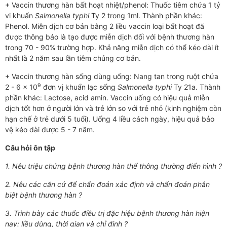
+ Vaccin thương hàn bất hoạt nhiệt/phenol: Thuốc tiêm chứa 1 tỷ
vi khuẩn
Salmonella typhi
Ty 2 trong 1ml. Thành phần khác:
Phenol. Miễn dịch cơ bản bằng 2 liều vaccin loại bất hoạt đã
được thông báo là tạo được miễn dịch đối với bệnh thương hàn
trong 70 - 90% trường hợp. Khả năng miễn dịch có thể kéo dài ít
nhất là 2 năm sau lần tiêm chủng cơ bản.
+ Vaccin thương hàn sống dùng uống: Nang tan trong ruột chứa
9
2 - 6 x 10
đơn vị khuẩn lạc sống
Salmonella typhi
Ty 21a. Thành
phần khác: Lactose, acid amin. Vaccin uống có hiệu quả miễn
dịch tốt hơn ở người lớn và trẻ lớn so với trẻ nhỏ (kinh nghiệm còn
hạn chế ở trẻ dưới 5 tuổi). Uống 4 liều cách ngày, hiệu quả bảo
vệ kéo dài được 5 - 7 năm.
Câu hỏi ôn tập
1. Nêu triệu chứng bệnh th­­ương hàn thể thông th­ường điển hình ?
2. Nêu các căn cứ để chẩn đoán xác định và chẩn đoán phân
biệt bệnh th­ương hàn ?
3. Trình bày các thuốc điều trị đặc hiệu bệnh thư­ơng hàn hiện
nay: liều dùng, thời gian và chỉ định ?