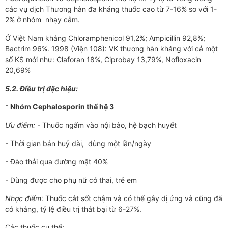
các vụ dịch Th­­ương hàn đa kháng thuốc cao từ 7-16% so với 1-
2% ở nhóm nhạy cảm.
Ở Việt Nam kháng Chloramphenicol 91,2%; Ampicillin 92,8%;
Bactrim 96%. 1998 (Viện 108): VK th­­ương hàn kháng với cả một
số KS mới như­­: Claforan 18%, Ciprobay 13,79%, Nofloxacin
20,69%
5.2. Điều trị đặc hiệu:
*
Nhóm Cephalosporin thế hệ 3
Ưu điểm:
- Thuốc ngấm vào nội bào, hệ bạch huyết
- Thời gian bán huỷ dài, dùng một lần/ngày
- Đào thải qua đ­ường mật 40%
- Dùng đ­­ược cho phụ nữ có thai, trẻ em
Nh­­ợc điểm
: Thuốc cắt sốt chậm và có thể gây dị ứng và cũng đã
có kháng, tỷ lệ điều trị thát bại từ 6-27%.
Các thuốc cụ thể: