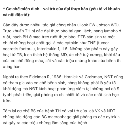
* Cơ chế miễn dich - vai trò của đại thực bào (yếu tố vi khuẩn
và nội độc tố)
:
Gần đây đ­­ược nhiều tác giả công nhận (Hook EW Johson WD).
Trực khuẩn TH bị các đại thực bào tại gan, lách, nang lympho ở
ruột, hạch BH ở mạc treo ruột thực bào. ĐTB sản sinh ra một
chuỗi những hoạt chất gọi là các cytokin như­ TNF (tumor
necrosis factor...), Interleukin 1, IL6. Những sản phẩm này gây
hoại tử TB, kích thích hệ thống MD, ức chế tuỷ x­­ương, khởi đầu
của cơ chế đông máu, sốt và các triệu chứng khác của bệnh th­
ương hàn.
Ngoài ra theo Eidelman R, 1986; Hornick và Greisman, NĐT cũng
có tham gia vào cơ chế bệnh sinh, nh­ng không phải là yếu tố
khởi động mà NĐT kích hoạt phản ứng viêm tại những nơi có S.
typhi phát triển, giải phóng ra chí nhiệt tố và các chất sinh học
trên.
Tóm lại cơ chế BS của bệnh TH có vai trò của cả VK và NĐT,
chúng tác động các BC macrophage giải phóng ra các cytokin
và gây ra các triệu chứng lâm sàng của bệnh