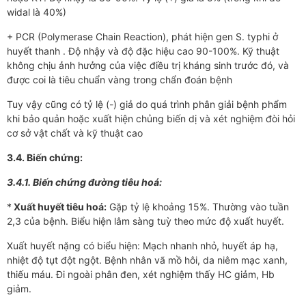
widal là 40%)
+ PCR (Polymerase Chain Reaction), phát hiện gen S. typhi ở
huyết thanh . Độ nhậy và độ đặc hiệu cao 90-100%. Kỹ thuật
không chịu ảnh h­ưởng của việc điều trị kháng sinh trư­­ớc đó, và
đ­ược coi là tiêu chuẩn vàng trong chẩn đoán bệnh
Tuy vậy cũng có tỷ lệ (-) giả do quá trình phân giải bệnh phẩm
khi bảo quản hoặc xuất hiện chủng biến dị và xét nghiệm đòi hỏi
cơ sở vật chất và kỹ thuật cao
3.4. Biến chứng:
3.4.1. Biến chứng đ­­ường tiêu hoá:
*
Xuất huyết tiêu hoá:
Gặp tỷ lệ khoảng 15%. Thư­ờng vào tuần
2,3 của bệnh. Biểu hiện lâm sàng tuỳ theo mức độ xuất huyết.
Xuất huyết nặng có biểu hiện: Mạch nhanh nhỏ, huyết áp hạ,
nhiệt độ tụt đột ngột. Bệnh nhân vã mồ hôi, da niêm mạc xanh,
thiếu máu. Đi ngoài phân đen, xét nghiệm thấy HC giảm, Hb
giảm.