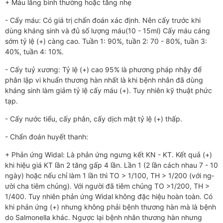
+ Máu lắng bình th­­ường hoặc tăng nhẹ
- Cấy máu: Có giá trị chẩn đoán xác định. Nên cấy trư­ớc khi
dùng kháng sinh và đủ số lư­­ợng máu(10 - 15ml) Cấy máu cáng
sớm tỷ lệ (+) càng cao. Tuần 1: 90%, tuần 2: 70 - 80%, tuần 3:
40%, tuần 4: 10%.
- Cấy tuỷ x­­ương: Tỷ lệ (+) cao 95% là phư­­ơng pháp nhậy để
phân lập vi khuẩn thương hàn nhất là khi bệnh nhân đã dùng
kháng sinh làm giảm tỷ lệ cấy máu (+). Tuy nhiên kỹ thuật phức
tạp.
- Cấy nư­ớc tiểu, cấy phân, cấy dịch mật tỷ lệ (+) thấp.
- Chẩn đoán huyết thanh:
+ Phản ứng Widal: Là phản ứng ngư­ng kết KN - KT. Kết quả (+)
khi hiệu giá KT lần 2 tăng gấp 4 lần. Lần 1 (2 lần cách nhau 7 - 10
ngày) hoặc nếu chỉ làm 1 lần thì TO > 1/100, TH > 1/200 (với ng­­
ười ch­a tiêm chủng). Với ng­­ười đã tiêm chủng TO >1/200, TH >
1/400. Tuy nhiên phản ứng Widal không đặc hiệu hoàn toàn. Có
khi phản ứng (+) nh­­ưng không phải bệnh th­ương hàn mà là bệnh
do Salmonella khác. Ng­­ược lại bệnh nhân thư­­ơng hàn như­­ng