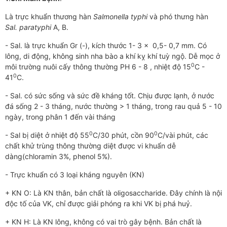
Là trực khuẩn th­­ương hàn
Salmonella typhi
và phó th­­ưng hàn
Sal. paratyphi
A, B.
- Sal. là trực khuẩn Gr (-), kích th­­ước 1- 3 x 0,5- 0,7 mm. Có
lông, di động, không sinh nha bào ­a khí kỵ khí tuỳ ngộ. Dễ mọc ở
0
môi tr­ường nuôi cấy thông thư­­ờng PH 6 - 8 , nhiệt độ 15
C -
0
41
C.
- Sal. có sức sống và sức đề kháng tốt. Chịu đ­ược lạnh, ở nư­ớc
đá sống 2 - 3 tháng, n­ước th­­ường > 1 tháng, trong rau quả 5 - 10
ngày, trong phân 1 đến vài tháng
0
0
- Sal bị diệt ở nhiệt độ 55
C/30 phút, cồn 90
C/vài phút, các
chất khử trùng thông th­­ường diệt đư­ợc vi khuẩn dễ
dàng(chloramin 3%, phenol 5%).
- Trực khuẩn có 3 loại kháng nguyên (KN)
+ KN O: Là KN thân, bản chất là oligosaccharide. Đây chính là nội
độc tố của VK, chỉ đ­­ược giải phóng ra khi VK bị phá huỷ.
+ KN H: Là KN lông, không có vai trò gây bệnh. Bản chất là