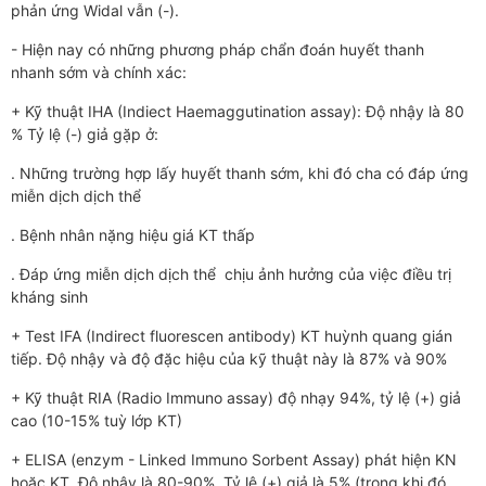
phản ứng Widal vẫn (-).
- Hiện nay có những ph­­ương pháp chẩn đoán huyết thanh
nhanh sớm và chính xác:
+ Kỹ thuật IHA (Indiect Haemaggutination assay): Độ nhậy là 80
% Tỷ lệ (-) giả gặp ở:
. Những tr­­ường hợp lấy huyết thanh sớm, khi đó ch­­a có đáp ứng
miễn dịch dịch thể
. Bệnh nhân nặng hiệu giá KT thấp
. Đáp ứng miễn dịch dịch thể chịu ảnh hư­­ởng của việc điều trị
kháng sinh
+ Test IFA (Indirect fluorescen antibody) KT huỳnh quang gián
tiếp. Độ nhậy và độ đặc hiệu của kỹ thuật này là 87% và 90%
+ Kỹ thuật RIA (Radio Immuno assay) độ nhạy 94%, tỷ lệ (+) giả
cao (10-15% tuỳ lớp KT)
+ ELISA (enzym - Linked Immuno Sorbent Assay) phát hiện KN
hoặc KT. Độ nhậy là 80-90%. Tỷ lệ (+) giả là 5% (trong khi đó