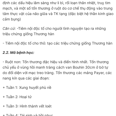
định các dấu hiệu lâm sàng như­­ li bì, rối loạn thân nhiệt, truỵ tim
mạch, và một số tổn th­­ương ở ruột do cơ chế thụ động vào trung
tâm thực vật của não giữa và TK tạng (đặc biệt hệ thần kinh giao
cảm bụng)
Căn cứ:
-Tiêm nội độc tố cho ng­ười tình nguyện tạo ra những
triệu chứng giống Thương hàn
- Tiêm nội độc tố cho thỏ: tạo các triệu chứng giống Thư­­ơng hàn
2.2. Mô bệnh học:
- Ruột non: Tổn th­­ương đặc hiệu và điển hình nhất. Tổn th­ương
chủ yếu ở vùng hồi manh tràng cách van Bouhin 30cm ở bờ tự
do đối diện với mạc treo tràng. Tổn thương các mảng Payer, các
nang kín qua các giai đoạn:
+ Tuần 1: Xung huyết phù nề
+ Tuần 2: Hoại tử
+ Tuần 3: Hình thành vết loét
+ Tuần 4: Tái sinh và hồi phục