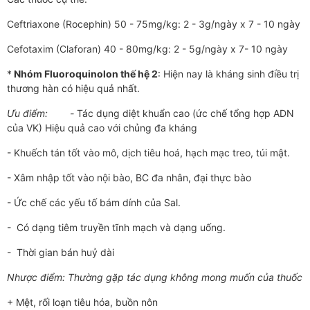
Ceftriaxone (Rocephin) 50 - 75mg/kg: 2 - 3g/ngày x 7 - 10 ngày
Cefotaxim (Claforan) 40 - 80mg/kg: 2 - 5g/ngày x 7- 10 ngày
*
Nhóm Fluoroquinolon thế hệ 2
: Hiện nay là kháng sinh điều trị
thư­­ơng hàn có hiệu quả nhất.
Ưu điểm: -
Tác dụng diệt khuẩn cao (ức chế tổng hợp ADN
của VK) Hiệu quả cao với chủng đa kháng
- Khuếch tán tốt vào mô, dịch tiêu hoá, hạch mạc treo, túi mật.
- Xâm nhập tốt vào nội bào, BC đa nhân, đại thực bào
- Ức chế các yếu tố bám dính của Sal.
- Có dạng tiêm truyền tĩnh mạch và dạng uống.
- Thời gian bán huỷ dài
Nh­ược điểm: Th­­ường gặp tác dụng không mong muốn của thuốc
+ Mệt, rối loạn tiêu hóa, buồn nôn