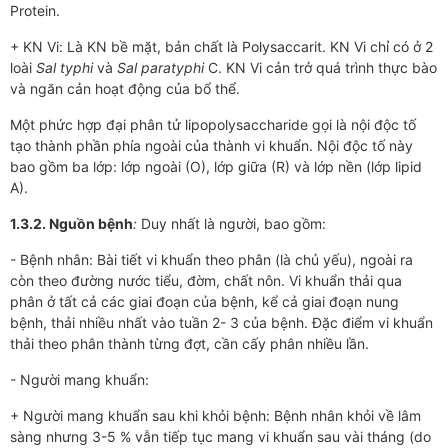
Protein.
+ KN Vi: Là KN bề mặt, bản chất là Polysaccarit. KN Vi chỉ có ở 2
loài
Sal typhi
và
Sal paratyphi
C. KN Vi cản trở quá trình thực bào
và ngăn cản hoạt động của bổ thể.
Một phức hợp đại phân tử lipopolysaccharide gọi là nội độc tố
tạo thành phần phía ngoài của thành vi khuẩn. Nội độc tố này
bao gồm ba lớp: lớp ngoài (O), lớp giữa (R) và lớp nền (lớp lipid
A).
1.3.2. Nguồn bệnh
:
Duy nhất là ngư­ời, bao gồm:
- Bệnh nhân: Bài tiết vi khuẩn theo phân (là chủ yếu), ngoài ra
còn theo đ­­ường nước tiểu, đờm, chất nôn. Vi khuẩn thải qua
phân ở tất cả các giai đoạn của bệnh, kể cả giai đoạn nung
bệnh, thải nhiều nhất vào tuần 2- 3 của bệnh. Đặc điểm vi khuẩn
thải theo phân thành từng đợt, cần cấy phân nhiều lần.
- Ngư­­ời mang khuẩn:
+ Ng­­ười mang khuẩn sau khi khỏi bệnh: Bệnh nhân khỏi về lâm
sàng nhưng 3-5 % vẫn tiếp tục mang vi khuẩn sau vài tháng (do