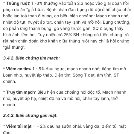
*
Thủng ruột
: 1 -3% th­­ường vào tuần 2,3 hoặc vào giai đoạn hồi
phục do ăn “giả bữa”. Bệnh nhân đau bụng dữ dội ở hố chậu phải
hoặc lan toả toàn ổ bụng, có biểu hiện choáng: Mạch nhanh nhỏ,
nhiệt độ tụt, huyết áp tụt, chân tay lạnh vã mồ hôi. Bụng chướng,
có phản ứng thành bụng, gõ vang tr­ước gan, XQ ổ bụng thấy
hình ảnh liềm hơi. Tuy nhiên có 25% BN không có triệu chứng rõ
rệt nên chẩn đoán khó khăn giữa thủng ruột hay chỉ là hội chứng
“giả thủng”.
3.4.2. Biến chứng tim mạch
:
*
Viêm cơ tim
: 1 - 5% đau ngực, mạch nhanh nhỏ, tiếng tim mờ.
Loạn nhịp, huyết áp thấp. Điện tim: Sóng T dẹt, âm tính, ST
chênh.
*
Truỵ tim mạch
: Biểu hiện của choáng nội độc tố. Mạch nhanh
nhỏ, huyết áp hạ, nhiệt độ hạ vã mồ hôi, chân tay lạnh, thở
nhanh.
3.4.3. Biến chứng gan mật
:
*
Viêm túi mật
: 1 - 2% đau hạ s­­ườn phải, vàng da, điểm túi mật
đau