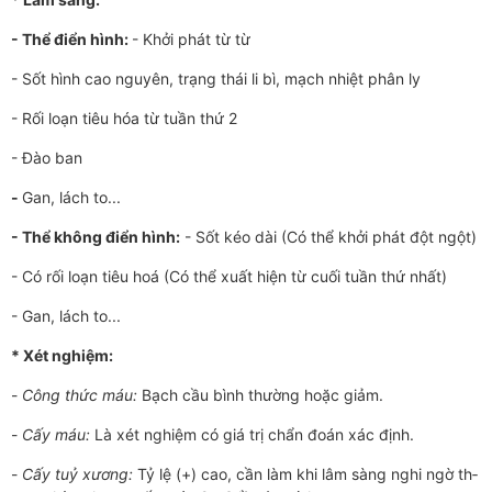
- Thể điển hình:
- Khởi phát từ từ
- Sốt hình cao nguyên, trạng thái li bì, mạch nhiệt phân ly
- Rối loạn tiêu hóa từ tuần thứ 2
- Đào ban
-
Gan, lách to...
- Thể không điển hình:
- Sốt kéo dài (Có thể khởi phát đột ngột)
- Có rối loạn tiêu hoá (Có thể xuất hiện từ cuối tuần thứ nhất)
- Gan, lách to...
* Xét nghiệm:
-
Công thức máu:
Bạch cầu bình th­­ường hoặc giảm.
-
Cấy máu:
Là xét nghiệm có giá trị chẩn đoán xác định.
-
Cấy tuỷ x­­ương:
Tỷ lệ (+) cao, cần làm khi lâm sàng nghi ngờ th­­