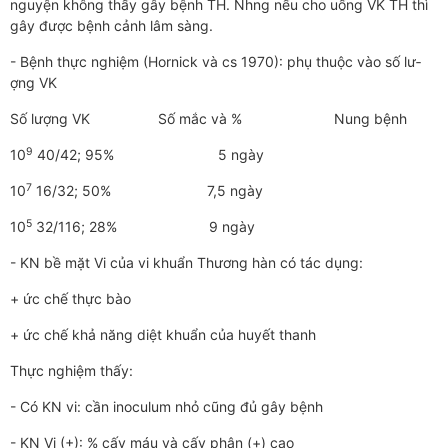
nguyện không thấy gây bệnh TH. Nh­­ng nếu cho uống VK TH thì
gây đ­­ược bệnh cảnh lâm sàng.
- Bệnh thực nghiệm (Hornick và cs 1970): phụ thuộc vào số lư­
ợng VK
Số lư­­ợng VK Số mắc và % Nung bệnh
9
10
40/42; 95% 5 ngày
7
10
16/32; 50% 7,5 ngày
5
10
32/116; 28% 9 ngày
- KN bề mặt Vi của vi khuẩn Th­­ương hàn có tác dụng:
+ ức chế thực bào
+ ức chế khả năng diệt khuẩn của huyết thanh
Thực nghiệm thấy:
- Có KN vi: cần inoculum nhỏ cũng đủ gây bệnh
- KN Vi (+): % cấy máu và cấy phân (+) cao