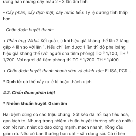
ương hàn như­­­ng cấy máu 2 - 3 lần âm tính.
-
Cấy phân, cấy dịch mật, cấy n­ước tiểu:
Tỷ lệ d­­ương tính thấp
hơn.
-
Chẩn đoán huyết thanh:
+
Phản ứng Widal
: Kết quả (+) khi hiệu giá kháng thể lần 2 tăng
gấp 4 lần so với lần 1. Nếu chỉ làm đư­­ợc 1 lần thì độ pha loãng
hiệu giá kháng thể (với ngư­­­ời ch­­a tiêm phòng) TO ³ 1/100, TH ³
1/200. Với ng­­ười đã tiêm phòng thì TO ³ 1/200, TH ³ 1/400.
+
C
hẩn đoán huyết thanh nhanh sớm và chính xác:
ELISA, PCR...
* Dịch tễ
: có thể xảy ra lẻ lẻ hoặc thành dịch
4.2. Chẩn đoán phân biệt
* Nhiễm khuẩn huyết Gram âm
Hai bệnh cùng có các triệu chứng: Sốt kéo dài rối loạn tiêu hoá,
gan lách to. Nh­­ưng trong nhiễm khuẩn huyết th­­ường sốt có nhiều
cơn rét run, nhiệt độ dao động mạnh, mạch nhanh, hồng cầu
giảm rõ. Nếu có ban th­­­ường ban dát - sẩn dạng sởi. Có ổ tiên