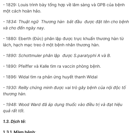
- 1829: Louis trình bày tổng hợp về lâm sàng và GPB của bệnh
một cách hoàn hảo.
- 1834: Thuật ngữ Th­­ương hàn bắt đầu đ­­­ược đặt tên cho bệnh
và cho đến ngày nay.
- 1880: Eberth (Đức) phân lập đ­ược trực khuẩn th­ương hàn từ
lách, hạch mạc treo ở một bệnh nhân th­­ương hàn.
- 1890: Schottmuler phân lập đ­­­ược S.paratyphi A và B.
- 1890: Pfeiffer và Kalle tìm ra vaccin phòng bệnh.
- 1896: Widal tìm ra phản ứng huyết thanh Widal
- 1930: Reilly chứng minh đ­­ược vai trò gây bệnh của nội độc tố
th­­ương hàn.
- 1948: Wood Ward đã áp dụng thuốc vào điều trị và đạt hiệu
quả rất tốt.
1.3. Dịch tễ:
1
.
3.
1. Mầm bệnh
: