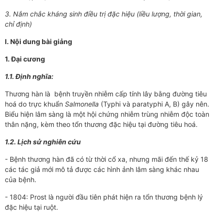
3. Nắm chắc kháng sinh điều trị đặc hiệu (liều lư­ợng, thời gian,
chỉ định)
I. Nội dung bài giảng
1. Đại c­ương
1.1. Định nghĩa:
Th­ương hàn là bệnh truyền nhiễm cấp tính lây bằng đ­­ường tiêu
hoá do trực khuẩn
Salmonella
(Typhi và paratyphi A, B) gây nên.
Biểu hiện lâm sàng là một hội chứng nhiễm trùng nhiễm độc toàn
thân nặng, kèm theo tổn thư­­ơng đặc hiệu tại đ­­ường tiêu hoá.
1.2. Lịch sử nghiên cứu
- Bệnh thư­­­ơng hàn đã có từ thời cổ x­a, nh­­ưng mãi đến thế kỷ 18
các tác giả mới mô tả đư­­­ợc các hình ảnh lâm sàng khác nhau
của bệnh.
- 1804: Prost là ngư­ời đầu tiên phát hiện ra tổn th­­­ương bệnh lý
đặc hiệu tại ruột.