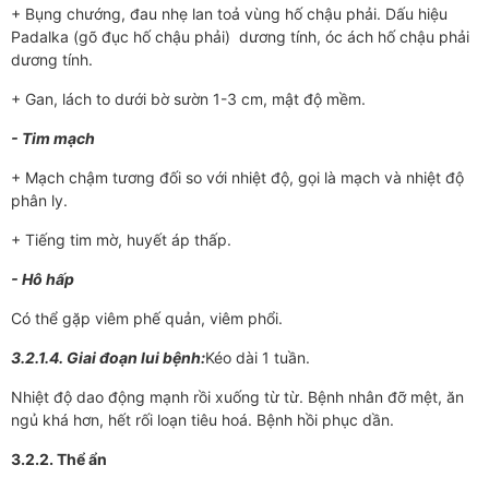
+ Bụng ch­­ướng, đau nhẹ lan toả vùng hố chậu phải. Dấu hiệu
Padalka (gõ đục hố chậu phải) d­­­ương tính, óc ách hố chậu phải
d­­ương tính.
+ Gan, lách to d­­ưới bờ s­ườn 1-3 cm, mật độ mềm.
- Tim mạch
+ Mạch chậm t­­ương đối so với nhiệt độ, gọi là mạch và nhiệt độ
phân ly.
+ Tiếng tim mờ, huyết áp thấp.
- Hô hấp
Có thể gặp viêm phế quản, viêm phổi.
3.2.1.4. Giai đoạn lui bệnh:
Kéo dài 1 tuần.
Nhiệt độ dao động mạnh rồi xuống từ từ. Bệnh nhân đỡ mệt, ăn
ngủ khá hơn, hết rối loạn tiêu hoá. Bệnh hồi phục dần.
3.2.2. Thể ẩn