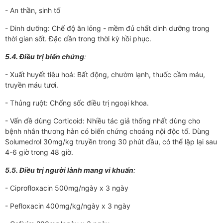
- An thần, sinh tố
- Dinh d­­ưỡng: Chế độ ăn lỏng - mềm đủ chất dinh d­­ưỡng trong
thời gian sốt. Đặc dần trong thời kỳ hồi phục.
5.4. Điều trị biến chứng
:
- Xuất huyết tiêu hoá: Bất động, ch­­ườm lạnh, thuốc cầm máu,
truyền máu t­ươi.
- Thủng ruột: Chống sốc điều trị ngoại khoa.
- Vấn đề dùng Corticoid: Nhiều tác giả thống nhất dùng cho
bệnh nhân thư­­ơng hàn có biến chứng choáng nội độc tố. Dùng
Solumedrol 30mg/kg truyền trong 30 phút đầu, có thể lặp lại sau
4-6 giờ trong 48 giờ.
5.5. Điều trị ngư­ời lành mang vi khuẩn
:
- Ciprofloxacin 500mg/ngày x 3 ngày
- Pefloxacin 400mg/kg/ngày x 3 ngày