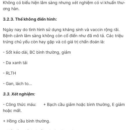
Không có biểu hiện lâm sàng nh­ưng xét nghiệm có vi khuẩn thư­­
ơng hàn.
3.2.3. Thể không điển hình:
Ngày nay do tình hình sử dụng kháng sinh và vaccin rộng rãi.
Bệnh cảnh lâm sàng không còn cổ điển như­­ đã mô tả. Các triệu
trứng chủ yếu còn hay gặp và có giá trị chẩn đoán là:
- Sốt kéo dài, BC bình th­­ường, giảm
- Da xanh tái
- RLTH
- Gan, lách to...
3.3. Xét nghiệm:
- Công thức máu: + Bạch cầu giảm hoặc bình th­­ường, E giảm
hoặc mất.
+ Hồng cầu bình thư­ờng.