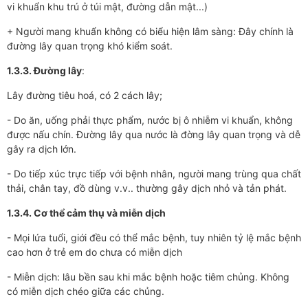
vi khuẩn khu trú ở túi mật, đường dẫn mật...)
+ Ng­­ười mang khuẩn không có biểu hiện lâm sàng: Đây chính là
đư­­ờng lây quan trọng khó kiểm soát.
1.
3.
3. Đư­­ờng lây
:
Lây đ­­­ường tiêu hoá, có 2 cách lây;
- Do ăn, uống phải thực phẩm, nư­ớc bị ô nhiễm vi khuẩn, không
đ­­­ược nấu chín. Đường lây qua nư­ớc là đ­­ờng lây quan trọng và dễ
gây ra dịch lớn.
- Do tiếp xúc trực tiếp với bệnh nhân, ng­­ười mang trùng qua chất
thải, chân tay, đồ dùng v.v.. thư­­­ờng gây dịch nhỏ và tản phát.
1.3.4. Cơ thể cảm thụ và miễn dịch
- Mọi lứa tuổi, giới đều có thể mắc bệnh, tuy nhiên tỷ lệ mắc bệnh
cao hơn ở trẻ em do ch­ưa có miễn dịch
- Miễn dịch: lâu bền sau khi mắc bệnh hoặc tiêm chủng. Không
có miễn dịch chéo giữa các chủng.