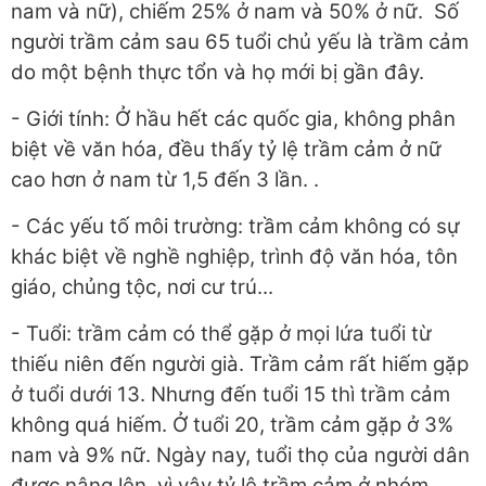
nam và nữ), chiếm 25% ở nam và 50% ở nữ. Số
người trầm cảm sau 65 tuổi chủ yếu là trầm cảm
do một bệnh thực tổn và họ mới bị gần đây.
- Giới tính: Ở hầu hết các quốc gia, không phân
biệt về văn hóa, đều thấy tỷ lệ trầm cảm ở nữ
cao hơn ở nam từ 1,5 đến 3 lần. .
- Các yếu tố môi trường: trầm cảm không có sự
khác biệt về nghề nghiệp, trình độ văn hóa, tôn
giáo, chủng tộc, nơi cư trú...
- Tuổi: trầm cảm có thể gặp ở mọi lứa tuổi từ
thiếu niên đến người già. Trầm cảm rất hiếm gặp
ở tuổi dưới 13. Nhưng đến tuổi 15 thì trầm cảm
không quá hiếm. Ở tuổi 20, trầm cảm gặp ở 3%
nam và 9% nữ. Ngày nay, tuổi thọ của người dân
được nâng lên, vì vậy tỷ lệ trầm cảm ở nhóm