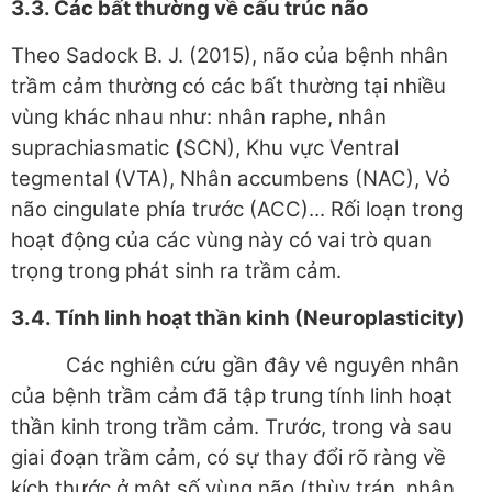
3.3
. Các bất thường về cấu trúc não
Theo Sadock B. J. (2015), não của bệnh nhân
trầm cảm thường có các bất thường tại nhiều
vùng khác nhau như: nhân raphe, nhân
suprachiasmatic
(
SCN), Khu vực Ventral
tegmental (VTA), Nhân accumbens (NAC), Vỏ
não cingulate phía trước (ACC)... Rối loạn trong
hoạt động của các vùng này có vai trò quan
trọng trong phát sinh ra trầm cảm.
3.4
.
Tính linh hoạt thần kinh (
Neuroplasticity
)
Các nghiên cứu gần đây vê nguyên nhân
của bệnh trầm cảm đã tập trung tính linh hoạt
thần kinh trong trầm cảm. Trước, trong và sau
giai đoạn trầm cảm, có sự thay đổi rõ ràng về
kích thước ở một số vùng não (thùy trán, nhân