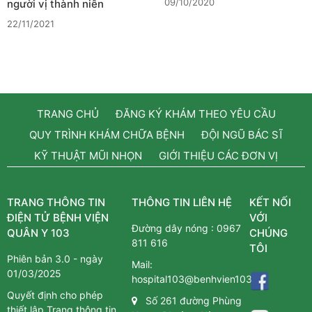
09/10/2020
người vị thành niên
22/11/2021
TRANG CHỦ
ĐĂNG KÝ KHÁM THEO YÊU CẦU
QUY TRÌNH KHÁM CHỮA BỆNH
ĐỘI NGŨ BÁC SĨ
KỸ THUẬT MŨI NHỌN
GIỚI THIỆU CÁC ĐƠN VỊ
TRANG THÔNG TIN
THÔNG TIN LIÊN HỆ
KẾT NỐI
ĐIỆN TỬ BỆNH VIỆN
VỚI
Đường dây nóng :
0967
QUÂN Y 103
CHÚNG
811 616
TÔI
Phiên bản 3.0 - ngày
Mail:
01/03/2025
hospital103@benhvien103.vn
Quyết định cho phép
Số 261 đường Phùng
thiết lập Trang thông tin