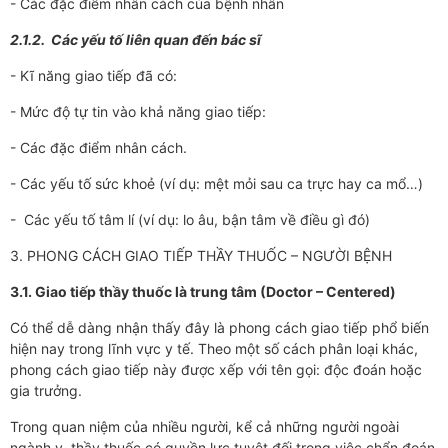
- Các đặc điểm nhân cách của bệnh nhân
2.1.2. Các yếu tố liên quan đến bác sĩ
- Kĩ năng giao tiếp đã có:
- Mức độ tự tin vào khả năng giao tiếp:
- Các đặc điểm nhân cách.
- Các yếu tố sức khoẻ (ví dụ: mệt mỏi sau ca trực hay ca mổ…)
- Các yếu tố tâm lí (ví dụ: lo âu, bận tâm về điều gì đó)
3. PHONG CÁCH GIAO TIẾP THẦY THUỐC – NGƯỜI BỆNH
3.1. Giao tiếp thầy thuốc là trung tâm (Doctor – Centered)
Có thể dễ dàng nhận thấy đây là phong cách giao tiếp phổ biến
hiện nay trong lĩnh vực y tế. Theo một số cách phân loại khác,
phong cách giao tiếp này được xếp với tên gọi: độc đoán hoặc
gia trưởng.
Trong quan niệm của nhiều người, kể cả những người ngoài
ngành y, thầy thuốc có quyền lực tuyệt đối trong việc chẩn đoán