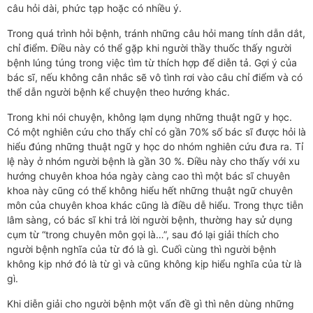
câu hỏi dài, phức tạp hoặc có nhiều ý.
Trong quá trình hỏi bệnh, tránh những câu hỏi mang tính dẫn dắt,
chỉ điểm. Điều này có thể gặp khi người thầy thuốc thấy người
bệnh lúng túng trong việc tìm từ thích hợp để diễn tả. Gợi ý của
bác sĩ, nếu không cân nhắc sẽ vô tình rơi vào câu chỉ điểm và có
thể dẫn người bệnh kể chuyện theo hướng khác.
Trong khi nói chuyện, không lạm dụng những thuật ngữ y học.
Có một nghiên cứu cho thấy chỉ có gần 70% số bác sĩ được hỏi là
hiểu đúng những thuật ngữ y học do nhóm nghiên cứu đưa ra. Tỉ
lệ này ở nhóm người bệnh là gần 30 %. Điều này cho thấy với xu
hướng chuyên khoa hóa ngày càng cao thì một bác sĩ chuyên
khoa này cũng có thể không hiểu hết những thuật ngữ chuyên
môn của chuyên khoa khác cũng là điều dễ hiểu. Trong thực tiễn
lâm sàng, có bác sĩ khi trả lời người bệnh, thường hay sử dụng
cụm từ “trong chuyên môn gọi là…”, sau đó lại giải thích cho
người bệnh nghĩa của từ đó là gì. Cuối cùng thì người bệnh
không kịp nhớ đó là từ gì và cũng không kịp hiểu nghĩa của từ là
gì.
Khi diễn giải cho người bệnh một vấn đề gì thì nên dùng những