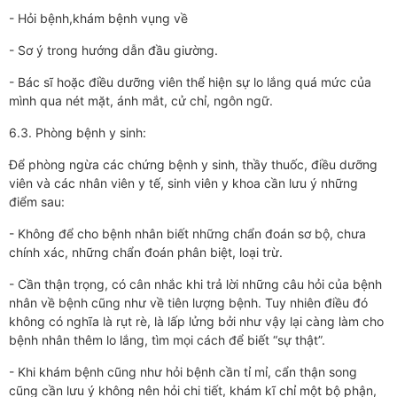
- Hỏi bệnh,khám bệnh vụng về
- Sơ ý trong hướng dẫn đầu giường.
- Bác sĩ hoặc điều dưỡng viên thể hiện sự lo lắng quá mức của
mình qua nét mặt, ánh mắt, cử chỉ, ngôn ngữ.
6.3. Phòng bệnh y sinh:
Để phòng ngừa các chứng bệnh y sinh, thầy thuốc, điều dưỡng
viên và các nhân viên y tế, sinh viên y khoa cần lưu ý những
điểm sau:
- Không để cho bệnh nhân biết những chẩn đoán sơ bộ, chưa
chính xác, những chẩn đoán phân biệt, loại trừ.
- Cần thận trọng, có cân nhắc khi trả lời những câu hỏi của bệnh
nhân về bệnh cũng như về tiên lượng bệnh. Tuy nhiên điều đó
không có nghĩa là rụt rè, là lấp lửng bởi như vậy lại càng làm cho
bệnh nhân thêm lo lắng, tìm mọi cách để biết “sự thật”.
- Khi khám bệnh cũng như hỏi bệnh cần tỉ mỉ, cẩn thận song
cũng cần lưu ý không nên hỏi chi tiết, khám kĩ chỉ một bộ phận,