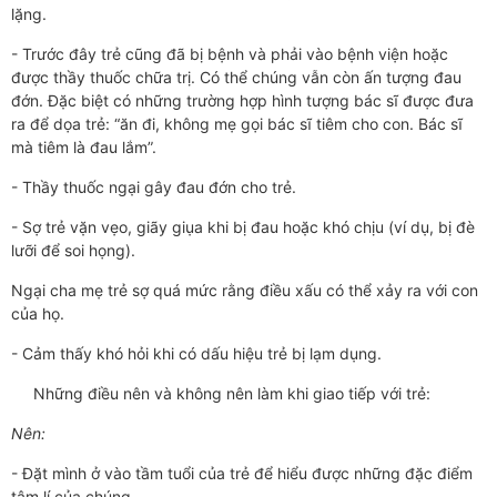
lặng.
- Trước đây trẻ cũng đã bị bệnh và phải vào bệnh viện hoặc
được thầy thuốc chữa trị. Có thể chúng vẫn còn ấn tượng đau
đớn. Đặc biệt có những trường hợp hình tượng bác sĩ được đưa
ra để dọa trẻ: “ăn đi, không mẹ gọi bác sĩ tiêm cho con. Bác sĩ
mà tiêm là đau lắm”.
- Thầy thuốc ngại gây đau đớn cho trẻ.
- Sợ trẻ vặn vẹo, giãy giụa khi bị đau hoặc khó chịu (ví dụ, bị đè
lưỡi để soi họng).
Ngại cha mẹ trẻ sợ quá mức rằng điều xấu có thể xảy ra với con
của họ.
- Cảm thấy khó hỏi khi có dấu hiệu trẻ bị lạm dụng.
Những điều nên và không nên làm khi giao tiếp với trẻ:
Nên:
- Đặt mình ở vào tầm tuổi của trẻ để hiểu được những đặc điểm
tâm lí của chúng.