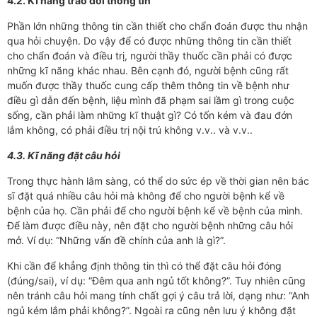
4.2. Kĩ năng trao đổi thông tin
Phần lớn những thông tin cần thiết cho chẩn đoán được thu nhận
qua hỏi chuyện. Do vậy để có được những thông tin cần thiết
cho chẩn đoán và điều trị, người thầy thuốc cần phải có được
những kĩ năng khác nhau. Bên cạnh đó, người bệnh cũng rất
muốn được thầy thuốc cung cấp thêm thông tin về bệnh như
điều gì dẫn đến bệnh, liệu mình đã phạm sai lầm gì trong cuộc
sống, cần phải làm những kĩ thuật gì? Có tốn kém và đau đớn
lắm không, có phải điều trị nội trú không v.v.. và v.v..
4.3. Kĩ năng đặt câu hỏi
Trong thực hành lâm sàng, có thể do sức ép về thời gian nên bác
sĩ đặt quá nhiều câu hỏi mà không để cho người bệnh kể về
bệnh của họ. Cần phải để cho người bệnh kể về bệnh của mình.
Để làm được điều này, nên đặt cho người bệnh những câu hỏi
mở. Ví dụ: “Những vấn đề chính của anh là gì?”.
Khi cần để khẳng định thông tin thì có thể đặt câu hỏi đóng
(đúng/sai), ví dụ: “Đêm qua anh ngủ tốt không?”. Tuy nhiên cũng
nên tránh câu hỏi mang tính chất gợi ý câu trả lời, dạng như: “Anh
ngủ kém lắm phải không?”. Ngoài ra cũng nên lưu ý không đặt