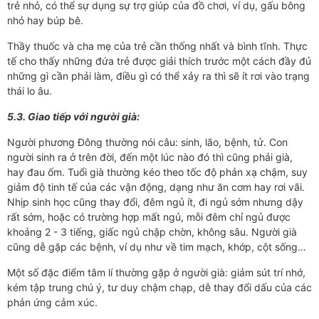
trẻ nhỏ, có thể sự dụng sự trợ giúp của đồ chơi, ví dụ, gấu bông
nhỏ hay búp bê.
Thầy thuốc và cha mẹ của trẻ cần thống nhất và bình tĩnh. Thực
tế cho thấy những đứa trẻ được giải thích trước một cách đầy đủ
những gì cần phải làm, điều gì có thể xảy ra thì sẽ ít rơi vào trạng
thái lo âu.
5.3. Giao tiếp với người già:
Người phương Đông thường nói câu: sinh, lão, bệnh, tử. Con
người sinh ra ở trên đời, đến một lúc nào đó thì cũng phải già,
hay đau ốm. Tuổi già thường kéo theo tốc độ phản xạ chậm, suy
giảm độ tinh tế của các vận động, dạng như ăn cơm hay rơi vãi.
Nhịp sinh học cũng thay đổi, đêm ngủ ít, đi ngủ sớm nhưng dậy
rất sớm, hoặc có trường hợp mất ngủ, mỗi đêm chỉ ngủ được
khoảng 2 - 3 tiếng, giấc ngủ chập chờn, không sâu. Người già
cũng dễ gặp các bệnh, ví dụ như về tim mạch, khớp, cột sống…
Một số đặc điểm tâm lí thường gặp ở người già: giảm sút trí nhớ,
kém tập trung chú ý, tư duy chậm chạp, dễ thay đổi dấu của các
phản ứng cảm xúc.