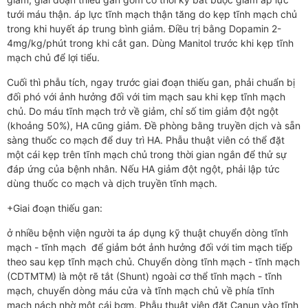
tưới máu thận. áp lực tĩnh mạch thận tăng do kẹp tĩnh mạch chủ
trong khi huyết áp trung bình giảm. Điều trị bằng Dopamin 2-
4mg/kg/phút trong khi cắt gan. Dùng Manitol trước khi kẹp tĩnh
mạch chủ để lợi tiểu.
Cuối thì phẫu tích, ngay trước giai đoạn thiếu gan, phải chuẩn bị
đối phó với ảnh hưởng đối với tim mạch sau khi kẹp tĩnh mạch
chủ. Do máu tĩnh mạch trở về giảm, chỉ số tim giảm đột ngột
(khoảng 50%), HA cũng giảm. Đề phòng bằng truyền dịch và sẵn
sàng thuốc co mạch để duy trì HA. Phẫu thuật viên có thể đặt
một cái kẹp trên tĩnh mạch chủ trong thời gian ngắn để thử sự
đáp ứng của bệnh nhân. Nếu HA giảm đột ngột, phải lập tức
dùng thuốc co mạch và dịch truyền tĩnh mạch.
+Giai đoạn thiếu gan:
ở nhiều bệnh viện người ta áp dụng kỹ thuật chuyển dòng tĩnh
mạch - tĩnh mạch để giảm bớt ảnh hưởng đối với tim mạch tiếp
theo sau kẹp tĩnh mạch chủ. Chuyển dòng tĩnh mạch - tĩnh mạch
(CDTMTM) là một rẽ tắt (Shunt) ngoài cơ thể tĩnh mạch - tĩnh
mạch, chuyển dòng máu cửa và tĩnh mạch chủ về phía tĩnh
mạch nách nhờ một cái bơm. Phẫu thuật viên đặt Canun vào tĩnh