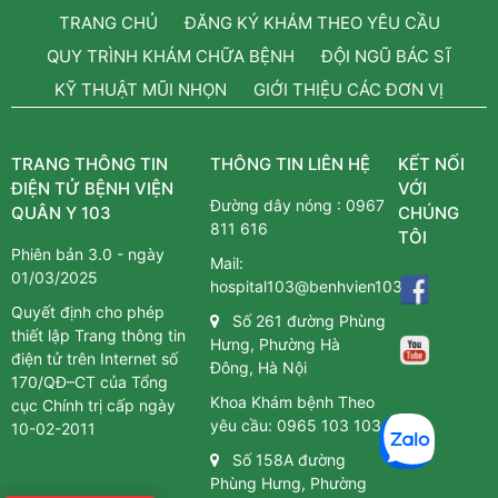
TRANG CHỦ
ĐĂNG KÝ KHÁM THEO YÊU CẦU
QUY TRÌNH KHÁM CHỮA BỆNH
ĐỘI NGŨ BÁC SĨ
KỸ THUẬT MŨI NHỌN
GIỚI THIỆU CÁC ĐƠN VỊ
TRANG THÔNG TIN
THÔNG TIN LIÊN HỆ
KẾT NỐI
ĐIỆN TỬ BỆNH VIỆN
VỚI
Đường dây nóng :
0967
QUÂN Y 103
CHÚNG
811 616
TÔI
Phiên bản 3.0 - ngày
Mail:
01/03/2025
hospital103@benhvien103.vn
Quyết định cho phép
Số 261 đường Phùng
thiết lập Trang thông tin
Hưng, Phường Hà
điện tử trên Internet số
Đông, Hà Nội
170/QĐ–CT của Tổng
Khoa Khám bệnh Theo
cục Chính trị cấp ngày
yêu cầu:
0965 103 103
10-02-2011
Số 158A đường
Phùng Hưng, Phường