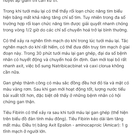
huyết áp giảm thì cần xử trí.
Trong khi tưới máu lại có thể thấy rối loạn chức năng tim biểu
hiện bằng mất khả năng tăng chỉ số tim. Tuy nhiên trong đa số
trường hợp rối loạn chức năng tim được giải quyết nhanh chóng
trong vòng 1/2 giờ do các chỉ số chuyển hoá trở lại bình thường.
Có thể xảy ra nghẽn tĩnh mạch do khí trong lúc tưới máu lại. Tắc
nghẽn mạch do khí rất hiếm, có thể đưa đến truỵ tim mạch ở giai
đoạn này. Trong 30 phút tưới máu lại gan ghép, đại da số bệnh
nhân có huyết động và chuyển hoá ổn định. Gan mới loại bỏ rất
nhanh axit, việc bổ sung Natribicacbinat và caxi clorua không
cần nữa.
Gan ghép thành công có màu sắc đồng đều hơi đỏ tía và mật có
màu vàng rơm. Sau khi gan mới hoạt động tốt, lượng nước tiểu
bài xuất tốt hơn, đặc biệt dễ thấy ở những bệnh nhân có hội
chứng gan thận.
Tiêu Fibirin có thể xảy ra sau khi tưới máu lại gan ghép (thể hiện
trên biểu đồ đàn tính máu đông). Tiêu Fibirin kéo dài làm tăng
mất máu. Điều trị bằng Axit Epsilon - aminocaproic (Amicar): 1 g
tĩnh mạch ở người lớn.