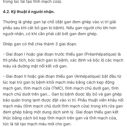
trong lúc tái tạo tĩnh mạch cửa).
4.2. Kỹ thuật ở người nhận.
Thường là ghép gan tại chỗ (đặt gan đem ghép vào vị trí giải
phẫu sau khi cắt bỏ gan bị bệnh). Nếu gan người cho lớn hơn
người nhận, có khi cần phải cắt bớt gan đem ghép.
Ghép gan có thể chia thành 3 giai đoạn.
- Giai đoạn I hoặc giai đoạn trước thiếu gan (Préanhépatique) là
thì phẫu tích, bóc tách gan bị bệnh, xác định và bộc lộ các mạch
máu và đường mật nối kết với gan.
- Giai đoạn II hoặc giai đoạn thiếu gan (Anhépatique) bắt đầu từ
lúc loại trừ gan bị bệnh khỏi mạch máu bằng cách kẹp động
mạch gan, tĩnh mạch cửa (TMC), tĩnh mạch chủ dưới gan, tĩnh
mạch chủ dưới trên gan... Gan bị bệnh được lấy bỏ và gan ghép
bảo quản trong lạnh được đặt vào vị trí. Phẫu thuật viên khâu nối
mạch máu (tĩnh mạch chủ dưới tĩnh mạch cửa) trong khi rửa gan
đem ghép bằng một dung dịch sinh lý. Giai đoạn thiếu gan kết
thúc bằng cách bỏ kẹp tĩnh mạch trên gan và tĩnh mạch cửa,
tức là tái tạo mạch máu mới cho gan.