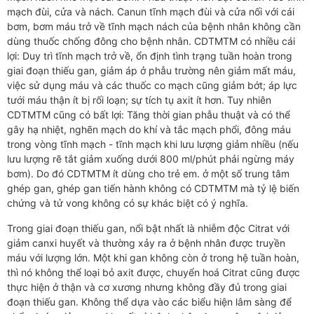
mạch đùi, cửa và nách. Canun tĩnh mạch đùi và cửa nối với cái
bơm, bơm máu trở về tĩnh mạch nách của bệnh nhân không cần
dùng thuốc chống đông cho bệnh nhân. CDTMTM có nhiều cái
lợi: Duy trì tĩnh mạch trở về, ổn định tình trạng tuần hoàn trong
giai đoạn thiếu gan, giảm áp ở phẫu trường nên giảm mất máu,
việc sử dụng máu và các thuốc co mạch cũng giảm bớt; áp lực
tưới máu thận ít bị rối loạn; sự tích tụ axit ít hơn. Tuy nhiên
CDTMTM cũng có bất lợi: Tăng thời gian phẫu thuật và có thể
gây hạ nhiệt, nghẽn mạch do khí và tắc mạch phổi, đông máu
trong vòng tĩnh mạch - tĩnh mạch khi lưu lượng giảm nhiều (nếu
lưu lượng rẽ tắt giảm xuống dưới 800 ml/phút phải ngừng máy
bơm). Do đó CDTMTM ít dùng cho trẻ em. ở một số trung tâm
ghép gan, ghép gan tiến hành không có CDTMTM mà tỷ lệ biến
chứng và tử vong không có sự khác biệt có ý nghĩa.
Trong giai đoạn thiếu gan, nổi bật nhất là nhiễm độc Citrat với
giảm canxi huyết và thường xảy ra ở bệnh nhân được truyền
máu với lượng lớn. Một khi gan không còn ở trong hệ tuần hoàn,
thì nó không thể loại bỏ axit được, chuyển hoá Citrat cũng được
thực hiện ở thận và cơ xương nhưng không đầy đủ trong giai
đoạn thiếu gan. Không thể dựa vào các biểu hiện lâm sàng để