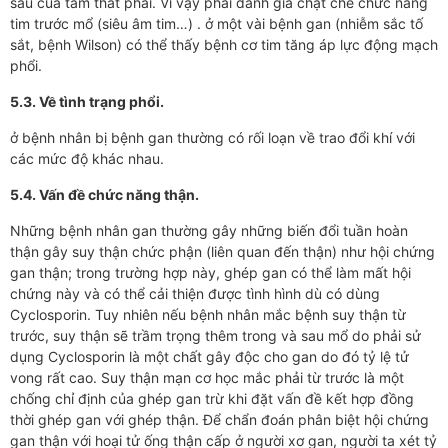
sau của tâm thất phải. Vì vậy phải đánh giá chặt chẽ chức năng
tim trước mổ (siêu âm tim…) . ở một vài bệnh gan (nhiễm sắc tố
sắt, bệnh Wilson) có thể thấy bệnh cơ tim tăng áp lực động mạch
phổi.
5.3. Về tình trạng phổi.
ở bệnh nhân bị bệnh gan thường có rối loạn về trao đổi khí với
các mức độ khác nhau.
5.4. Vấn đề chức năng thận.
Những bệnh nhân gan thường gây những biến đổi tuần hoàn
thận gây suy thận chức phận (liên quan đến thận) như hội chứng
gan thận; trong trường hợp này, ghép gan có thể làm mất hội
chứng này và có thể cải thiện được tình hình dù có dùng
Cyclosporin. Tuy nhiên nếu bệnh nhân mắc bệnh suy thận từ
trước, suy thận sẽ trầm trọng thêm trong và sau mổ do phải sử
dụng Cyclosporin là một chất gây độc cho gan do đó tỷ lệ tử
vong rất cao. Suy thận mạn cơ học mắc phải từ trước là một
chống chỉ định của ghép gan trừ khi đặt vấn đề kết hợp đồng
thời ghép gan với ghép thận. Để chẩn đoán phân biệt hội chứng
gan thận với hoại tử ống thận cấp ở người xơ gan, người ta xét tỷ