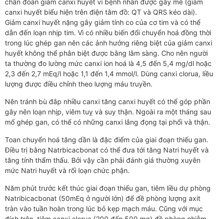
chẩn đoán giảm canxi huyết vì bệnh nhân được gây mê (giảm
canxi huyết biểu hiện trên điện tâm đồ: QT và QRS kéo dài).
Giảm canxi huyết nặng gây giảm tính co của cơ tim và có thể
dẫn đến loạn nhịp tim. Vì có nhiều biến đổi chuyển hoá đồng thời
trong lúc ghép gan nên các ảnh hưởng riêng biệt của giảm canxi
huyết không thể phân biệt được bằng lâm sàng. Cho nên người
ta thường đo lường mức canxi ion hoá là 4,5 đến 5,4 mg/dl hoặc
2,3 đến 2,7 mEq/l hoặc 1,1 đến 1,4 mmol/l. Dùng canxi clorua, liều
lượng được điều chỉnh theo lượng máu truyền.
Nên tránh bù đắp nhiều canxi tăng canxi huyết có thể góp phần
gây nên loạn nhịp, viêm tuỵ và suy thận. Ngoài ra một tháng sau
mổ ghép gan, có thể có những canxi lắng đọng tại phổi và thận.
Toan chuyển hoá tăng dần là đặc điểm của giai đoạn thiếu gan.
Điều trị bằng Natrbicacbonat có thể đưa tới tăng Natri huyết và
tăng tính thẩm thấu. Bởi vậy cần phải đánh giá thường xuyên
mức Natri huyết và rối loạn chức phận.
Năm phút trước kết thúc giai đoạn thiếu gan, tiêm liều dự phòng
Natribicacbonat (50mEq ở người lớn) để đề phòng lượng axit
tràn vào tuần hoàn trong lúc bỏ kẹp mạch máu. Cũng với mục
đích trên, tiêm canxi clorua (200 đến 500 mg) đề phòng nhiễm