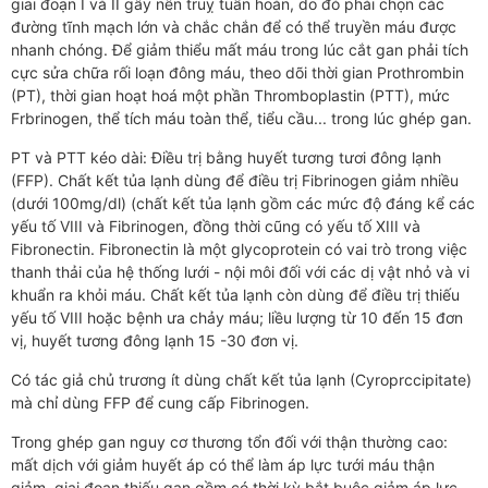
giai đoạn I và II gây nên truỵ tuần hoàn, do đó phải chọn các
đường tĩnh mạch lớn và chắc chắn để có thể truyền máu được
nhanh chóng. Để giảm thiểu mất máu trong lúc cắt gan phải tích
cực sửa chữa rối loạn đông máu, theo dõi thời gian Prothrombin
(PT), thời gian hoạt hoá một phần Thromboplastin (PTT), mức
Frbrinogen, thể tích máu toàn thể, tiểu cầu... trong lúc ghép gan.
PT và PTT kéo dài: Điều trị bằng huyết tương tươi đông lạnh
(FFP). Chất kết tủa lạnh dùng để điều trị Fibrinogen giảm nhiều
(dưới 100mg/dl) (chất kết tủa lạnh gồm các mức độ đáng kể các
yếu tố VIII và Fibrinogen, đồng thời cũng có yếu tố XIII và
Fibronectin. Fibronectin là một glycoprotein có vai trò trong việc
thanh thải của hệ thống lưới - nội môi đối với các dị vật nhỏ và vi
khuẩn ra khỏi máu. Chất kết tủa lạnh còn dùng để điều trị thiếu
yếu tố VIII hoặc bệnh ưa chảy máu; liều lượng từ 10 đến 15 đơn
vị, huyết tương đông lạnh 15 -30 đơn vị.
Có tác giả chủ trương ít dùng chất kết tủa lạnh (Cyroprccipitate)
mà chỉ dùng FFP để cung cấp Fibrinogen.
Trong ghép gan nguy cơ thương tổn đối với thận thường cao:
mất dịch với giảm huyết áp có thể làm áp lực tưới máu thận
giảm, giai đoạn thiếu gan gồm có thời kỳ bắt buộc giảm áp lực