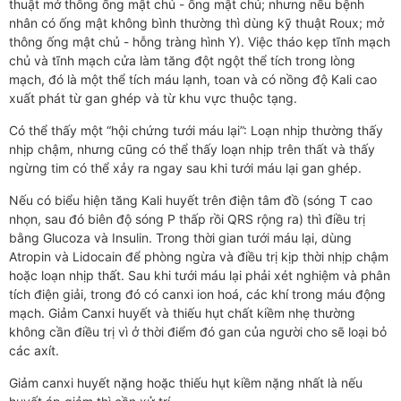
thuật mở thông ống mật chủ - ống mật chủ; nhưng nếu bệnh
nhân có ống mật không bình thường thì dùng kỹ thuật Roux; mở
thông ống mật chủ - hỗng tràng hình Y). Việc tháo kẹp tĩnh mạch
chủ và tĩnh mạch cửa làm tăng đột ngột thể tích trong lòng
mạch, đó là một thể tích máu lạnh, toan và có nồng độ Kali cao
xuất phát từ gan ghép và từ khu vực thuộc tạng.
Có thể thấy một “hội chứng tưới máu lại”: Loạn nhịp thường thấy
nhịp chậm, nhưng cũng có thể thấy loạn nhịp trên thất và thấy
ngừng tim có thể xảy ra ngay sau khi tưới máu lại gan ghép.
Nếu có biểu hiện tăng Kali huyết trên điện tâm đồ (sóng T cao
nhọn, sau đó biên độ sóng P thấp rồi QRS rộng ra) thì điều trị
bằng Glucoza và Insulin. Trong thời gian tưới máu lại, dùng
Atropin và Lidocain để phòng ngừa và điều trị kịp thời nhịp chậm
hoặc loạn nhịp thất. Sau khi tưới máu lại phải xét nghiệm và phân
tích điện giải, trong đó có canxi ion hoá, các khí trong máu động
mạch. Giảm Canxi huyết và thiếu hụt chất kiềm nhẹ thường
không cần điều trị vì ở thời điểm đó gan của người cho sẽ loại bỏ
các axít.
Giảm canxi huyết nặng hoặc thiếu hụt kiềm nặng nhất là nếu