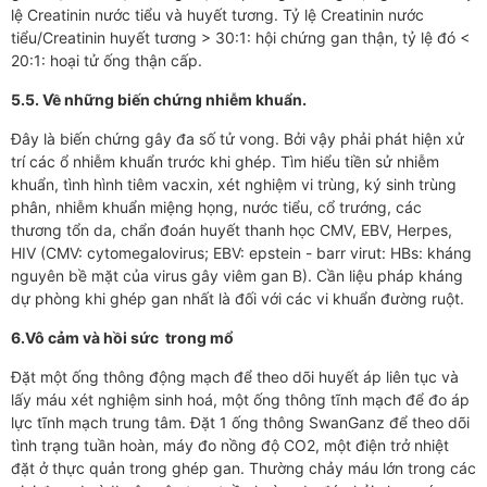
lệ Creatinin nước tiểu và huyết tương. Tỷ lệ Creatinin nước
tiểu/Creatinin huyết tương > 30:1: hội chứng gan thận, tỷ lệ đó <
20:1: hoại tử ống thận cấp.
5.5. Về những biến chứng nhiễm khuẩn.
Đây là biến chứng gây đa số tử vong. Bởi vậy phải phát hiện xử
trí các ổ nhiễm khuẩn trước khi ghép. Tìm hiểu tiền sử nhiễm
khuẩn, tình hình tiêm vacxin, xét nghiệm vi trùng, ký sinh trùng
phân, nhiễm khuẩn miệng họng, nước tiểu, cổ trướng, các
thương tổn da, chẩn đoán huyết thanh học CMV, EBV, Herpes,
HIV (CMV: cytomegalovirus; EBV: epstein - barr virut: HBs: kháng
nguyên bề mặt của virus gây viêm gan B). Cần liệu pháp kháng
dự phòng khi ghép gan nhất là đối với các vi khuẩn đường ruột.
6.Vô cảm và hồi sức trong mổ
Đặt một ống thông động mạch để theo dõi huyết áp liên tục và
lấy máu xét nghiệm sinh hoá, một ống thông tĩnh mạch để đo áp
lực tĩnh mạch trung tâm. Đặt 1 ống thông SwanGanz để theo dõi
tình trạng tuần hoàn, máy đo nồng độ CO2, một điện trở nhiệt
đặt ở thực quản trong ghép gan. Thường chảy máu lớn trong các