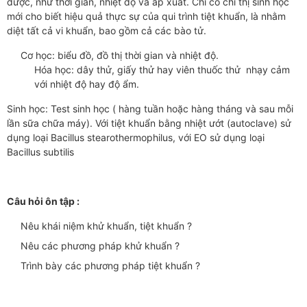
được, như thời gian, nhiệt độ và áp xuất. Chỉ có chỉ thị sinh học
mới cho biết hiệu quả thực sự của qui trình tiệt khuẩn, là nhằm
diệt tất cả vi khuẩn, bao gồm cả các bào tử.
Cơ học: biểu đồ, đồ thị thời gian và nhiệt độ.
Hóa học: dây thử, giấy thử hay viên thuốc thử nhạy cảm
với nhiệt độ hay độ ẩm.
Sinh học: Test sinh học ( hàng tuần hoặc hàng tháng và sau mỗi
lần sữa chữa máy). Với tiệt khuẩn bằng nhiệt ướt (autoclave) sử
dụng loại Bacillus stearothermophilus, với EO sử dụng loại
Bacillus subtilis
Câu hỏi ôn tập :
Nêu khái niệm khử khuẩn, tiệt khuẩn ?
Nêu các phương pháp khử khuẩn ?
Trình bày các phương pháp tiệt khuẩn ?