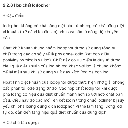
2.2.6 Hợp chất Iodophor
+ Đặc điểm:
Iodophor không có khả năng diệt bào tử nhưng có khả năng diệt
vi khuẩn ( kể cả vi khuần lao), virus và nấm ở nồng độ khuyến
cáo.
Chất khử khuẩn thuộc nhóm iodophor được sử dụng rộng rãi
nhất trong các cơ sở y tế là povidone-iodin (kết hợp giữa
ponivinylpyroiodin và iod). Chất này có ưu điểm là duy trì được
hiệu quả diệt khuẩn của iod nhưng khác với iod là chúng không
để lại màu sau khi sử dụng và ít gây kích ứng da hơn iod.
Hoạt tính diệt khuẩn của iodophor được thực hiện nhờ giải phóng
cấc phân tử iode dạng tự do. Các hợp chất iodiphor khi được
pha loãng có hiệu quả diệt khuẩn mạnh hơn so với hợp chất ban
đầu. Điều này do các mối liên kết iodin trong chuỗi polimer bị suy
yếu khi pha loãng dung dịch iodophor, vì thế làm tăng lượng iod
tự do, dẫn đến tăng hiệu quả diệt khuẩn của dung dịch.
+ Cơ chế tác dụng: