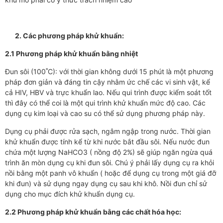
2.
Các phương pháp khử khuẩn:
2.1 Phương pháp khử khuẩn bằng nhiệt
Đun sôi (100˚C): với thời gian không dưới 15 phút là một phương
pháp đơn giản và đáng tin cậy nhằm ức chế các vi sinh vật, kể
cả HIV, HBV và trực khuẩn lao. Nếu qui trình được kiểm soát tốt
thì đây có thể coi là một qui trình khử khuẩn mức độ cao. Các
dụng cụ kim loại và cao su có thể sử dụng phương pháp này.
Dụng cụ phải được rửa sạch, ngâm ngập trong nước. Thời gian
khử khuẩn được tính kể từ khi nước bắt đầu sôi. Nếu nước đun
chứa một lượng NaHCO3 ( nồng độ 2%) sẽ giúp ngăn ngừa quá
trình ăn mòn dụng cụ khi đun sôi. Chú ý phải lấy dụng cụ ra khỏi
nồi bằng một panh vô khuẩn ( hoặc để dụng cụ trong một giá đỡ
khi đun) và sử dụng ngay dụng cụ sau khi khô. Nồi đun chỉ sử
dụng cho mục đích khử khuẩn dụng cụ.
2.2 Phương pháp khử khuẩn bằng các chất hóa học: