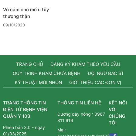
Vô cảm cho mổ u tủy
thượng thận
09/10/2020
TRANG CHỦ
ĐĂNG KÝ KHÁM THEO YÊU CẦU
QUY TRÌNH KHÁM CHỮA BỆNH
ĐỘI NGŨ BÁC SĨ
KỸ THUẬT MŨI NHỌN
GIỚI THIỆU CÁC ĐƠN VỊ
TRANG THÔNG TIN
THÔNG TIN LIÊN HỆ
KẾT NỐI
ĐIỆN TỬ BỆNH VIỆN
VỚI
Đường dây nóng :
0967
QUÂN Y 103
CHÚNG
811 616
TÔI
Phiên bản 3.0 - ngày
Mail:
01/03/2025