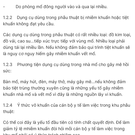
- Do phòng mổ đông người vào và qua lại nhiều.
1.2.2 Dụng cụ dùng trong phẫu thuật bị nhiễm khuẩn hoặc tiệt
khuẩn không đạt yêu cầu.
Các dụng cụ dùng trong phẫu thuật có rất nhiều loại: đồ kim loại,
đồ vải, cao su…tiếp xúc trực tiếp với vùng mổ. Nhiều loại phải
dùng tái lại nhiều lần. Nếu không đảm bảo qui trình tiệt khuẩn sẽ
là nguy cơ nguy hiểm gây nhiễm khuẩn vết mổ.
1.2.3 Phương tiện dụng cụ dùng trong nhà mổ cho gây mê hồi
sức:
Bàn mổ, máy hút, đèn, máy thở, máy gây mê…nếu không đảm
bảo tiệt trùng thường xuyên cũng là những yếu tố gây nhiễm
khuẩn nhà mổ và vết mổ vì đây là những nguồn lây vi khuẩn.
1.2.4 Ý thức vô khuẩn của cán bộ y tế làm việc trong khu phẫu
thuật:
Có thể coi đây là yếu tố đầu tiên có tính chất quyết định. Để làm
giảm tỷ lệ mhiễm khuẩn đòi hỏi mỗi cán bộ y tế làm việc trong
khu mổ phải có ý thức trách nhiệm cao