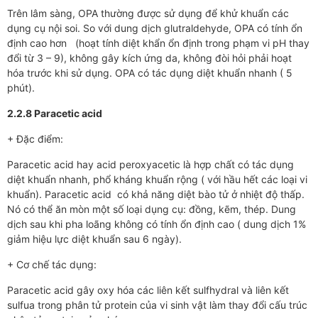
Trên lâm sàng, OPA thường được sử dụng để khử khuẩn các
dụng cụ nội soi. So với dung dịch glutraldehyde, OPA có tính ổn
định cao hơn (hoạt tính diệt khẩn ổn định trong phạm vi pH thay
đổi từ 3 – 9), không gây kích ứng da, không đòi hỏi phải hoạt
hóa trước khi sử dụng. OPA có tác dụng diệt khuẩn nhanh ( 5
phút).
2.2.8 Paracetic acid
+ Đặc điểm:
Paracetic acid hay acid peroxyacetic là hợp chất có tác dụng
diệt khuẩn nhanh, phổ kháng khuẩn rộng ( với hầu hết các loại vi
khuẩn). Paracetic acid có khả năng diệt bào tử ở nhiệt độ thấp.
Nó có thể ăn mòn một số loại dụng cụ: đồng, kẽm, thép. Dung
dịch sau khi pha loãng không có tính ổn định cao ( dung dịch 1%
giảm hiệu lực diệt khuẩn sau 6 ngày).
+ Cơ chế tác dụng:
Paracetic acid gây oxy hóa các liên kết sulfhydral và liên kết
sulfua trong phân tử protein của vi sinh vật làm thay đổi cấu trúc