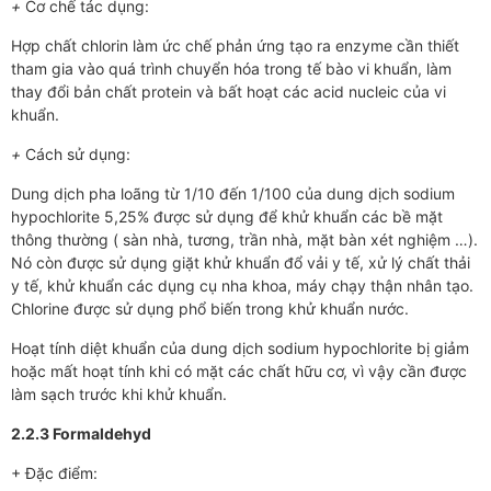
+
Cơ chế tác dụng:
Hợp chất chlorin làm ức chế phản ứng tạo ra enzyme cần thiết
tham gia vào quá trình chuyển hóa trong tế bào vi khuẩn, làm
thay đổi bản chất protein và bất hoạt các acid nucleic của vi
khuẩn.
+
Cách sử dụng:
Dung dịch pha loãng từ 1/10 đến 1/100 của dung dịch sodium
hypochlorite 5,25% được sử dụng để khử khuẩn các bề mặt
thông thường ( sàn nhà, tương, trần nhà, mặt bàn xét nghiệm …).
Nó còn được sử dụng giặt khử khuẩn đổ vải y tế, xử lý chất thải
y tế, khử khuẩn các dụng cụ nha khoa, máy chạy thận nhân tạo.
Chlorine được sử dụng phổ biến trong khử khuẩn nước.
Hoạt tính diệt khuẩn của dung dịch sodium hypochlorite bị giảm
hoặc mất hoạt tính khi có mặt các chất hữu cơ, vì vậy cần được
làm sạch trước khi khử khuẩn.
2.2.3 Formaldehyd
+ Đặc điểm: