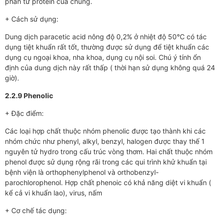
phân tử protein của chúng.
+ Cách sử dụng:
Dung dịch paracetic acid nông độ 0,2% ở nhiệt độ 50°C có tác
dụng tiệt khuẩn rất tốt, thường được sử dụng để tiệt khuẩn các
dụng cụ ngoại khoa, nha khoa, dụng cụ nội soi. Chú ý tính ổn
định của dung dịch này rất thấp ( thời hạn sử dụng không quá 24
giờ).
2.2.9 Phenolic
+ Đặc điểm:
Các loại hợp chất thuộc nhóm phenolic được tạo thành khi các
nhóm chức như phenyl, alkyl, benzyl, halogen được thay thế 1
nguyên tử hydro trong cấu trúc vòng thơm. Hai chất thuộc nhóm
phenol được sử dụng rộng rãi trong các qui trình khử khuẩn tại
bệnh viện là orthophenylphenol và orthobenzyl-
parochlorophenol. Hợp chất phenoic có khả năng diệt vi khuẩn (
kể cả vi khuẩn lao), virus, nấm
+ Cơ chế tác dụng: