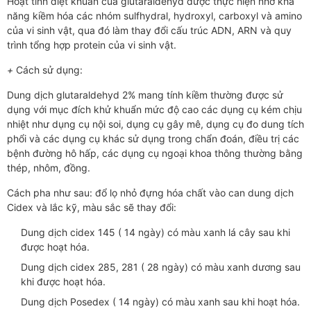
Hoạt tính diệt khuẩn của glutaraldehyd được thực hiện nhờ khả
năng kiềm hóa các nhóm sulfhydral, hydroxyl, carboxyl và amino
của vi sinh vật, qua đó làm thay đổi cấu trúc ADN, ARN và quy
trình tổng hợp protein của vi sinh vật.
+
Cách sử dụng:
Dung dịch glutaraldehyd 2% mang tính kiềm thường được sử
dụng với mục đích khử khuẩn mức độ cao các dụng cụ kém chịu
nhiệt như dụng cụ nội soi, dụng cụ gây mê, dụng cụ đo dung tích
phổi và các dụng cụ khác sử dụng trong chẩn đoán, điều trị các
bệnh đường hô hấp, các dụng cụ ngoại khoa thông thường bằng
thép, nhôm, đồng.
Cách pha như sau: đổ lọ nhỏ đựng hóa chất vào can dung dịch
Cidex và lắc kỹ, màu sắc sẽ thay đổi:
Dung dịch cidex 145 ( 14 ngày) có màu xanh lá cây sau khi
được hoạt hóa.
Dung dịch cidex 285, 281 ( 28 ngày) có màu xanh dương sau
khi được hoạt hóa.
Dung dịch Posedex ( 14 ngày) có màu xanh sau khi hoạt hóa.