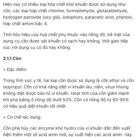
Hiện nay có nhiều loại hóa chất khử khuẩn được sử dụng như
cồn, các loại hợp chất chlorine, formaldehyde, glutaraldehyde,
hydrogen peroxide (oxy già), iodophors, paracetic acid, phenoic,
hợp chất amoni bậc 4.
Tính hữu hiệu của hoá chất phụ thuộc vào nồng độ, bề mặt của
dụng cụ cần được sát khuẩn có sạch hay không, thời gian tiếp
xúc với dụng cụ có đủ hay không.
2.1.1 Cồn
+
Đặc điểm:
Trong lĩnh vực y tế, hai loại cồn được sử dụng là cồn ethyl và cồn
isopropyl. Cồn có khả năng diệt vi khuẩn lao, nấm, virus nhưng
không diệt được bào tử vi khuẩn. Hoạt tính của cồn giảm mạnh
khi pha loãng ở nồng độ dưới 50%. Cồn có nồng độ từ 60-90%
có hiệu quả diệt khuẩn tốt nhất.
+
Cơ chế tác dụng:
Cồn phá hủy các enzyme khử hydro của vi khuẩn dẫn đến xuất
hiện thêm một số acid amin mới, sự xuất hiện các acid amin này