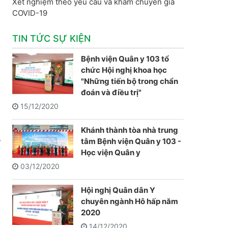
Xét nghiệm theo yêu cầu và khám chuyên gia
COVID-19
TIN TỨC SỰ KIỆN
Bệnh viện Quân y 103 tổ
chức Hội nghị khoa học
"Những tiến bộ trong chẩn
đoán và điều trị"
15/12/2020
Khánh thành tòa nhà trung
.
tâm Bệnh viện Quân y 103 -
Học viện Quân y
03/12/2020
Hội nghị Quân dân Y
chuyên ngành Hô hấp năm
2020
14/12/2020