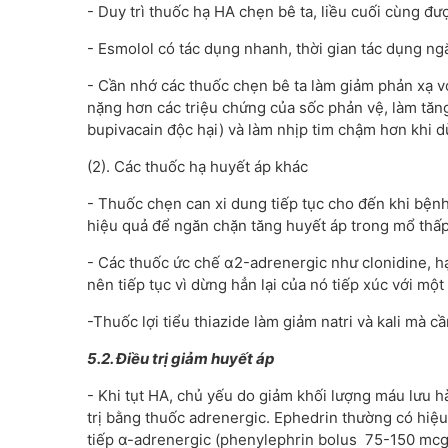
- Duy trì thuốc hạ HA chẹn bê ta, liều cuối cùng đư
- Esmolol có tác dụng nhanh, thời gian tác dụng ngắ
- Cần nhớ các thuốc chẹn bê ta làm giảm phản xạ vớ
nặng hơn các triệu chứng của sốc phản vệ, làm tăng
bupivacain độc hại) và làm nhịp tim chậm hơn khi 
(2). Các thuốc hạ huyết áp khác
- Thuốc chẹn can xi dung tiếp tục cho đến khi bện
hiệu quả để ngăn chặn tăng huyết áp trong mổ thấp
- Các thuốc ức chế α2-adrenergic như clonidine, hạ
nên tiếp tục vì dừng hẳn lại của nó tiếp xúc với một
-Thuốc lợi tiểu thiazide làm giảm natri và kali mà 
5.2. Điều trị giảm huyết áp
- Khi tụt HA, chủ yếu do giảm khối lượng máu lưu h
trị bằng thuốc adrenergic. Ephedrin thường có hiệ
tiếp α-adrenergic (phenylephrin bolus 75-150 mcg 