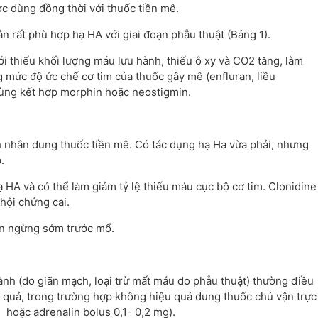
ợc dùng đồng thời với thuốc tiền mê.
n rất phù hợp hạ HA với giai đoạn phẫu thuật (Bảng 1).
i thiếu khối lượng máu lưu hành, thiếu ô xy và CO2 tăng, làm
 mức độ ức chế cơ tim của thuốc gây mê (enfluran, liều
dùng kết hợp morphin hoặc neostigmin.
h nhân dung thuốc tiền mê. Có tác dụng hạ Ha vừa phải, nhưng
.
 HA và có thể làm giảm tỷ lệ thiếu máu cục bộ cơ tim. Clonidine
 hội chứng cai.
cần ngừng sớm trước mổ.
ành (do giãn mạch, loại trừ mất máu do phẫu thuật) thường điều
u quả, trong trường hợp không hiệu quả dung thuốc chủ vận trực
hoặc adrenalin bolus 0,1- 0,2 mg).