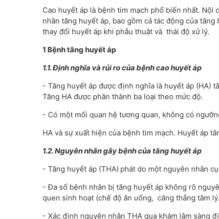
Cao huyết áp là bệnh tim mạch phổ biến nhất. Nội
nhân tăng huyết áp, bao gồm cả tác động của tăng h
thay đổi huyết áp khi phẫu thuật và thái độ xử lý.
1 Bệnh tăng huyết áp
1.1. Định nghĩa và rủi ro của bệnh cao huyết áp
- Tăng huyết áp được định nghĩa là huyết áp (HA)
Tăng HA được phân thành ba loại theo mức độ.
- Có một mối quan hệ tương quan, không có ngưỡng
HA và sự xuất hiện của bệnh tim mạch. Huyết áp tâ
1.2. Nguyên nhân gây bệnh của tăng huyết áp
- Tăng huyết áp (THA)
phát do một nguyên nhân cụ
- Đa số bệnh nhân bị tăng huyết áp không rõ nguyê
quen sinh hoạt (chế độ ăn uống, căng thẳng tâm lý..
- Xác định nguyên nhân THA qua khám lâm sàng định