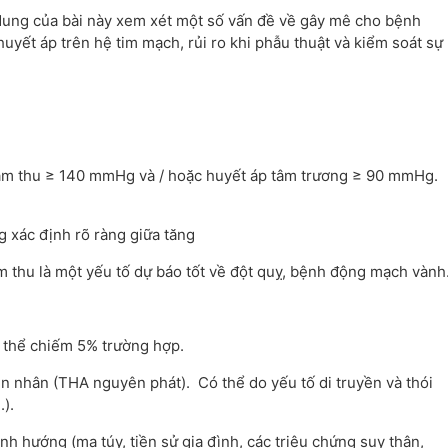
 dung của bài này xem xét một số vấn đề về gây mê cho bệnh
uyết áp trên hệ tim mạch, rủi ro khi phẫu thuật và kiểm soát sự
 tâm thu ≥ 140 mmHg và / hoặc huyết áp tâm trương ≥ 90 mmHg.
 xác định rõ ràng giữa tăng
m thu là một yếu tố dự báo tốt về đột quỵ, bệnh động mạch vành
 thể chiếm 5% trường hợp.
n nhân (THA nguyên phát). Có thể do yếu tố di truyền và thói
).
 hướng (ma túy, tiền sử gia đình, các triệu chứng suy thận,