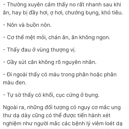
- Thường xuyên cảm thấy no rất nhanh sau khi
ăn, hay bị đầy hơi, ợ hơi, chướng bụng, khó tiêu.
- Nôn và buồn nôn.
- Cơ thể mệt mỏi, chán ăn, ăn không ngon.
- Thấy đau ở vùng thượng vị.
- Gầy sút cân không rõ nguyên nhân.
- Đi ngoài thấy có máu trong phân hoặc phân
màu đen.
- Tự sờ thấy có khối, cục cứng ở bụng.
Ngoài ra, những đối tượng có nguy cơ mắc ung
thư dạ dày cũng có thể được tiến hành xét
nghiệm như người mắc các bệnh lý viêm loét dạ