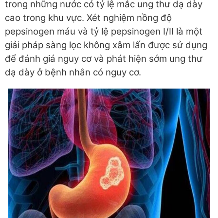
trong những nước có tỷ lệ mắc ung thư dạ dày
cao trong khu vực. Xét nghiệm nồng độ
pepsinogen máu và tỷ lệ pepsinogen I/II là một
giải pháp sàng lọc không xâm lấn được sử dụng
để đánh giá nguy cơ và phát hiện sớm ung thư
dạ dày ở bệnh nhân có nguy cơ.