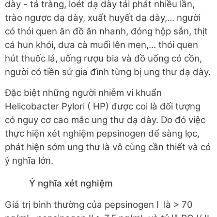
dày - tá tràng, loét dạ dày tái phát nhiều lần,
trào ngược dạ dày, xuất huyết dạ dày,... người
có thói quen ăn đồ ăn nhanh, đóng hộp sẵn, thịt
cá hun khói, dưa cà muối lên men,... thói quen
hút thuốc lá, uống rượu bia và đồ uống có cồn,
người có tiền sử gia đình từng bị ung thư dạ dày.
Đặc biệt những người nhiễm vi khuẩn
Helicobacter Pylori ( HP) được coi là đối tượng
có nguy cơ cao mắc ung thư dạ dày. Do đó việc
thực hiện xét nghiệm pepsinogen để sàng lọc,
phát hiện sớm ung thư là vô cùng cần thiết và có
ý nghĩa lớn.
Ý nghĩa xét nghiệm
Giá trị bình thường của pepsinogen I là > 70