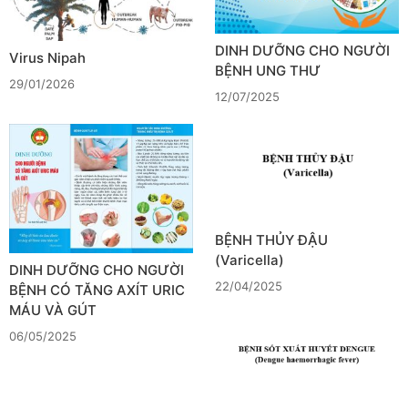
DINH DƯỠNG CHO NGƯỜI
Virus Nipah
BỆNH UNG THƯ
29/01/2026
12/07/2025
BỆNH THỦY ĐẬU
(Varicella)
DINH DƯỠNG CHO NGƯỜI
22/04/2025
BỆNH CÓ TĂNG AXÍT URIC
MÁU VÀ GÚT
06/05/2025