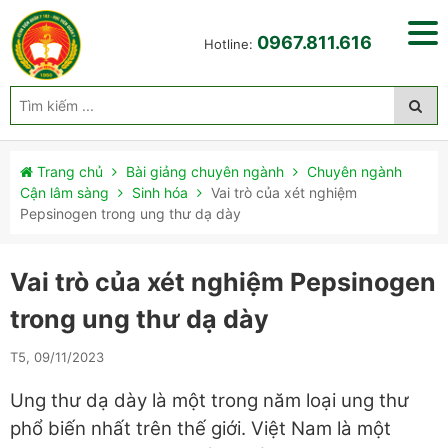
0967.811.616
Hotline:
Trang chủ
Bài giảng chuyên ngành
Chuyên ngành
Cận lâm sàng
Sinh hóa
Vai trò của xét nghiệm
Pepsinogen trong ung thư dạ dày
Vai trò của xét nghiệm Pepsinogen
trong ung thư dạ dày
T5, 09/11/2023
Ung thư dạ dày là một trong năm loại ung thư
phổ biến nhất trên thế giới. Việt Nam là một