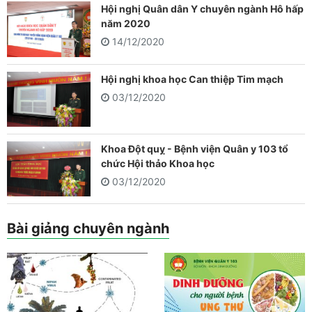
Hội nghị Quân dân Y chuyên ngành Hô hấp
năm 2020
14/12/2020
Hội nghị khoa học Can thiệp Tim mạch
03/12/2020
Khoa Đột quỵ - Bệnh viện Quân y 103 tổ
chức Hội thảo Khoa học
03/12/2020
Bài giảng chuyên ngành