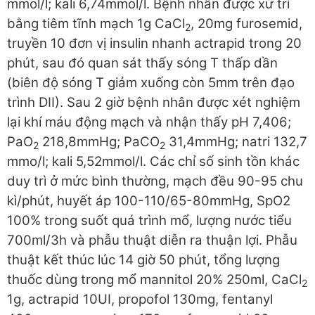
mmol/l; kali 6,74mmol/l. Bệnh nhân được xử trí
bằng tiêm tĩnh mạch 1g CaCl
, 20mg furosemid,
2
truyền 10 đơn vị insulin nhanh actrapid trong 20
phút, sau đó quan sát thấy sóng T thấp dần
(biên độ sóng T giảm xuống còn 5mm trên đạo
trình DII). Sau 2 giờ bệnh nhân được xét nghiệm
lại khí máu động mạch và nhận thấy pH 7,406;
PaO
218,8mmHg; PaCO
31,4mmHg; natri 132,7
2
2
mmo/l; kali 5,52mmol/l. Các chỉ số sinh tồn khác
duy trì ở mức bình thường, mạch đều 90-95 chu
kì/phút, huyết áp 100-110/65-80mmHg, SpO2
100% trong suốt quá trình mổ, lượng nước tiểu
700ml/3h và phẫu thuật diễn ra thuận lợi. Phẫu
thuật kết thúc lúc 14 giờ 50 phút, tổng lượng
thuốc dùng trong mổ mannitol 20% 250ml, CaCl
2
1g, actrapid 10UI, propofol 130mg, fentanyl