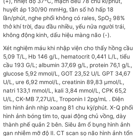
(+), nhiệt độ 37
C, mạch đều 78 chu kì/phút,
huyết áp 130/90 mmHg, tần số hô hấp 18
lần/phút, nghe phổi không có rales, SpO
98%
2
thở khí trời, đau đầu nhiều, yếu nửa người trái,
không động kinh, dấu hiệu màng não (-).
Xét nghiệm máu khi nhập viện cho thấy hồng cầu
5,09 T/L, Hb 146 g/L, hematocrit 0,441 L/L, tiểu
cầu 193 G/L; albumin 37,69 g/L, protein 76,1 g/L,
glucose 5,92 mmol/L, GOT 23,52 U/L GPT 34,67
U/L, ure 6,92 mmol/L, creatinin 89,83 μmol/L,
natri 133,1 mmol/L, kali 3,84 mmol/L, CPK 65,2
U/L, CK-MB 7,27U/L, Troponin I 2pg/mL . Điện
tim hình ảnh nhịp xoang 81 chu kỳ/phút. X-Q phổi
hình ảnh bóng tim to, quai động chủ vồng, dày
thành phế quản 2 bên. Siêu âm ổ bụng hình ảnh
gan nhiễm mỡ độ II. CT scan sọ não hình ảnh tổn