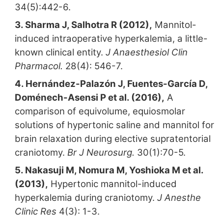
34(5):442-6.
3. Sharma J, Salhotra R (2012),
Mannitol-
induced intraoperative hyperkalemia, a little-
known clinical entity.
J Anaesthesiol Clin
Pharmacol.
28(4): 546-7.
4. Hernández-Palazón J, Fuentes-García D,
Doménech-Asensi P et al. (2016),
A
comparison of equivolume, equiosmolar
solutions of hypertonic saline and mannitol for
brain relaxation during elective supratentorial
craniotomy.
Br J Neurosurg.
30(1):70-5.
5. Nakasuji M, Nomura M, Yoshioka M et al.
(2013),
Hypertonic mannitol-induced
hyperkalemia during craniotomy.
J Anesthe
Clinic Res
4(3): 1-3.