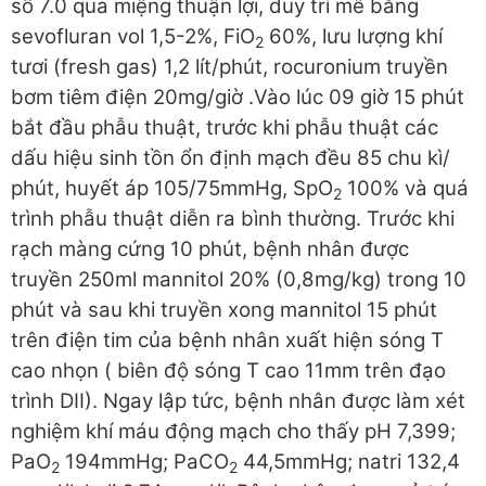
số 7.0 qua miệng thuận lợi, duy trì mê bằng
sevofluran vol 1,5-2%, FiO
60%, lưu lượng khí
2
tươi (fresh gas) 1,2 lít/phút, rocuronium truyền
bơm tiêm điện 20mg/giờ .Vào lúc 09 giờ 15 phút
bắt đầu phẫu thuật, trước khi phẫu thuật các
dấu hiệu sinh tồn ổn định mạch đều 85 chu kì/
phút, huyết áp 105/75mmHg, SpO
100% và quá
2
trình phẫu thuật diễn ra bình thường. Trước khi
rạch màng cứng 10 phút, bệnh nhân được
truyền 250ml mannitol 20% (0,8mg/kg) trong 10
phút và sau khi truyền xong mannitol 15 phút
trên điện tim của bệnh nhân xuất hiện sóng T
cao nhọn ( biên độ sóng T cao 11mm trên đạo
trình DII). Ngay lập tức, bệnh nhân được làm xét
nghiệm khí máu động mạch cho thấy pH 7,399;
PaO
194mmHg; PaCO
44,5mmHg; natri 132,4
2
2