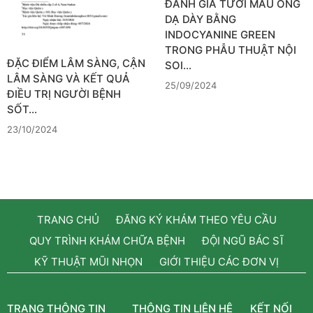
ĐÁNH GIÁ TƯỚI MÁU ỐNG
DẠ DÀY BẰNG
INDOCYANINE GREEN
TRONG PHẪU THUẬT NỘI
ĐẶC ĐIỂM LÂM SÀNG, CẬN
SOI…
LÂM SÀNG VÀ KẾT QUẢ
25/09/2024
ĐIỀU TRỊ NGƯỜI BỆNH
SỐT…
23/10/2024
TRANG CHỦ
ĐĂNG KÝ KHÁM THEO YÊU CẦU
QUY TRÌNH KHÁM CHỮA BỆNH
ĐỘI NGŨ BÁC SĨ
KỸ THUẬT MŨI NHỌN
GIỚI THIỆU CÁC ĐƠN VỊ
TRANG THÔNG TIN
THÔNG TIN LIÊN HỆ
KẾT NỐI