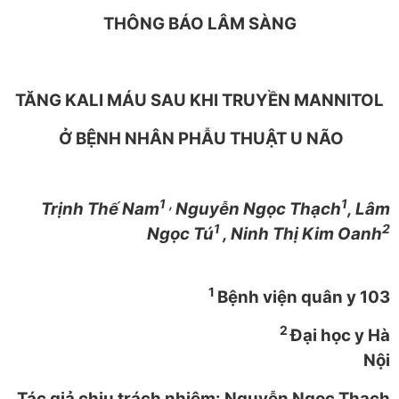
THÔNG BÁO LÂM SÀNG
TĂNG KALI MÁU SAU KHI TRUYỀN MANNITOL
Ở BỆNH NHÂN PHẪU THUẬT U NÃO
1
,
1
Trịnh Thế Nam
Nguyễn Ngọc Thạch
, Lâm
1
2
Ngọc Tú
,
Ninh Thị Kim Oanh
1
Bệnh viện quân y 103
2
Đại học y Hà
Nội
Tác giả chịu trách nhiệm: Nguyễn Ngọc Thạch