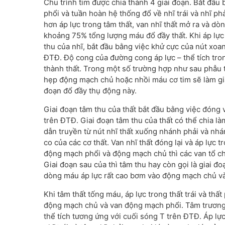
Chu trình tim được chia thành 4 giai đoạn. Bắt đầu 
phổi và tuần hoàn hệ thống đổ về nhĩ trái và nhĩ phả
hơn áp lực trong tâm thất, van nhĩ thất mở ra và d
khoảng 75% tổng lượng máu đổ đầy thất. Khi áp lực 
thu của nhĩ, bắt đầu bằng việc khử cực của nút xoan
ĐTĐ. Độ cong của đường cong áp lực – thể tích tro
thành thất. Trong một số trường hợp như sau phẫu th
hẹp động mạch chủ hoặc nhồi máu cơ tim sẽ làm giả
đoạn đổ đầy thụ động này.
Giai đoạn tâm thu của thất bắt đầu bằng việc đóng v
trên ĐTĐ. Giai đoạn tâm thu của thất có thể chia làm
dẫn truyền từ nút nhĩ thất xuống nhánh phải và nhánh
co của các cơ thất. Van nhĩ thất đóng lại và áp lực 
động mạch phổi và động mạch chủ thì các van tổ c
Giai đoạn sau của thì tâm thu hay còn gọi là giai đ
dòng máu áp lực rất cao bơm vào động mạch chủ và
Khi tâm thất tống máu, áp lực trong thất trái và th
động mạch chủ và van động mạch phổi. Tâm trương c
thể tích tương ứng với cuối sóng T trên ĐTĐ. Áp lự