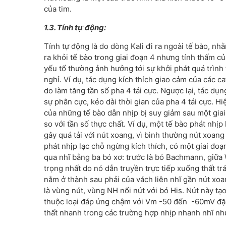
của tim.
1.3. Tính tự động:
Tính tự động là do dòng Kali đi ra ngoài tế bào, n
ra khỏi tế bào trong giai đoạn 4 nhưng tính thấm c
yếu tố thường ảnh hưởng tới sự khởi phát quá trình 
nghỉ. Ví dụ, tác dụng kích thích giao cảm của các 
do làm tăng tần số pha 4 tái cực. Ngược lại, tác dụ
sự phân cực, kéo dài thời gian của pha 4 tái cực. H
của những tế bào dẫn nhịp bị suy giảm sau một gia
so với tần số thực chất. Ví dụ, một tế bào phát nhịp
gây quá tải với nút xoang, vì bình thường nút xoang
phát nhịp lạc chỗ ngừng kích thích, có một giai đoạ
qua nhĩ bằng ba bó xơ: trước là bó Bachmann, giữa
trọng nhất do nó dẫn truyền trực tiếp xuống thất tr
nằm ở thành sau phải của vách liên nhĩ gần nút xoa
là vùng nút, vùng NH nối nút với bó His. Nút này t
thuộc loại đáp ứng chậm với Vm -50 đến -60mV đặc 
thất nhanh trong các trường hợp nhịp nhanh nhĩ như