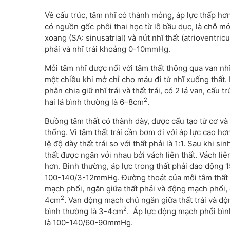
Về cấu trúc, tâm nhĩ có thành mỏng, áp lực thấp hơn 
có nguồn gốc phôi thai học từ lỗ bầu dục, là chỗ m
xoang (SA: sinusatrial) và nút nhĩ thất (atrioventric
phải và nhĩ trái khoảng 0-10mmHg.
Mỗi tâm nhĩ được nối với tâm thất thông qua van nhĩ t
một chiều khi mở chỉ cho máu đi từ nhĩ xuống thất. 
phân chia giữ nhĩ trái và thất trái, có 2 lá van, cấu
2
hai lá bình thường là 6–8cm
.
Buồng tâm thất có thành dày, được cấu tạo từ cơ và
thống. Vì tâm thất trái cần bơm đi với áp lực cao hơn
lệ độ dày thất trái so với thất phải là 1:1. Sau khi s
thất được ngăn với nhau bởi vách liên thất. Vách l
hơn. Bình thường, áp lực trong thất phải dao động 
100-140/3-12mmHg. Đường thoát của mỗi tâm thất c
mạch phổi, ngăn giữa thất phải và động mạch phổi, 
2
4cm
. Van động mạch chủ ngăn giữa thất trái và đ
2
bình thường là 3-4cm
. Áp lực động mạch phổi bì
là 100-140/60-90mmHg.