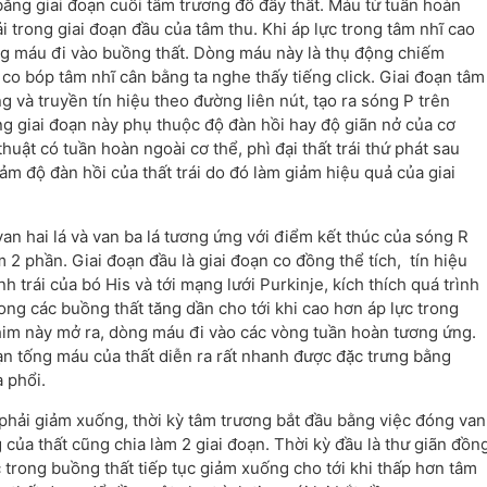
bằng giai đoạn cuối tâm trương đổ đầy thất. Máu từ tuần hoàn
i trong giai đoạn đầu của tâm thu. Khi áp lực trong tâm nhĩ cao
òng máu đi vào buồng thất. Dòng máu này là thụ động chiếm
co bóp tâm nhĩ cân bằng ta nghe thấy tiếng click. Giai đoạn tâm
g và truyền tín hiệu theo đường liên nút, tạo ra sóng P trên
ng giai đoạn này phụ thuộc độ đàn hồi hay độ giãn nở của cơ
uật có tuần hoàn ngoài cơ thể, phì đại thất trái thứ phát sau
m độ đàn hồi của thất trái do đó làm giảm hiệu quả của giai
an hai lá và van ba lá tương ứng với điểm kết thúc của sóng R
 2 phần. Giai đoạn đầu là giai đoạn co đồng thể tích, tín hiệu
 trái của bó His và tới mạng lưới Purkinje, kích thích quá trình
trong các buồng thất tăng dần cho tới khi cao hơn áp lực trong
him này mở ra, dòng máu đi vào các vòng tuần hoàn tương ứng.
oạn tống máu của thất diễn ra rất nhanh được đặc trưng bằng
 phổi.
ất phải giảm xuống, thời kỳ tâm trương bắt đầu bằng việc đóng van
ủa thất cũng chia làm 2 giai đoạn. Thời kỳ đầu là thư giãn đồn
c trong buồng thất tiếp tục giảm xuống cho tới khi thấp hơn tâm