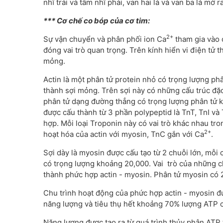
nhĩ trái và tâm nhĩ phải, van hai lá và van ba lá mở r
*** Cơ chế co bóp của cơ tim:
2+
Sự vận chuyển và phân phối ion Ca
tham gia vào 
đóng vai trò quan trọng. Trên kính hiển vi điện tử
mỏng.
Actin là một phân tử protein nhỏ có trọng lượng phân
thành sợi mỏng. Trên sợi này có những cấu trúc đặc
phân tử dạng đường thẳng có trọng lượng phân tử 
được cấu thành từ 3 phần polypeptid là TnT, TnI 
hợp. Mỗi loại Troponin này có vai trò khác nhau tro
2+
hoạt hóa của actin với myosin, TnC gắn với Ca
.
Sợi dày là myosin được cấu tạo từ 2 chuỗi lớn, mỗi
có trọng lượng khoảng 20,000. Vai trò của những c
thành phức hợp actin - myosin. Phân tử myosin có
Chu trình hoạt động của phức hợp actin - myosin đ
năng lượng và tiêu thụ hết khoảng 70% lượng ATP c
Năng lượng được tạo ra từ quá trình thủy phân ATP