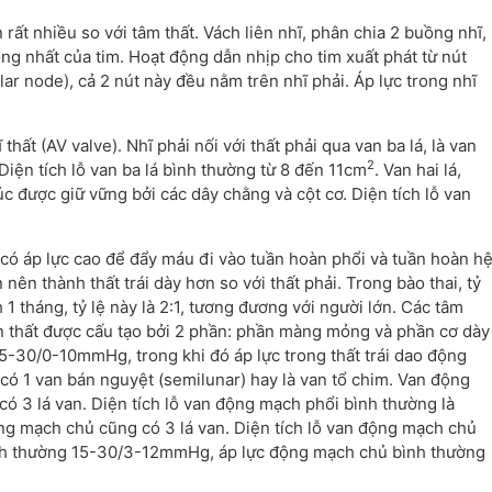
rất nhiều so với tâm thất. Vách liên nhĩ, phân chia 2 buồng nhĩ,
ỏng nhất của tim. Hoạt động dẫn nhịp cho tim xuất phát từ nút
ular node), cả 2 nút này đều nằm trên nhĩ phải. Áp lực trong nhĩ
hất (AV valve). Nhĩ phải nối với thất phải qua van ba lá, là van
2
Diện tích lỗ van ba lá bình thường từ 8 đến 11cm
. Van hai lá,
 trúc được giữ vững bởi các dây chằng và cột cơ. Diện tích lỗ van
 có áp lực cao để đẩy máu đi vào tuần hoàn phổi và tuần hoàn h
 nên thành thất trái dày hơn so với thất phải. Trong bào thai, tỷ
inh 1 tháng, tỷ lệ này là 2:1, tương đương với người lớn. Các tâm
iên thất được cấu tạo bởi 2 phần: phần màng mỏng và phần cơ dày
15-30/0-10mmHg, trong khi đó áp lực trong thất trái dao động
ó 1 van bán nguyệt (semilunar) hay là van tổ chim. Van động
có 3 lá van. Diện tích lỗ van động mạch phổi bình thường là
ộng mạch chủ cũng có 3 lá van. Diện tích lỗ van động mạch chủ
nh thường 15-30/3-12mmHg, áp lực động mạch chủ bình thường