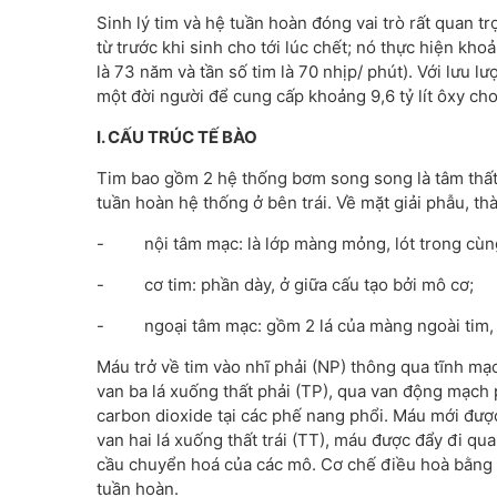
Sinh lý tim và hệ tuần hoàn đóng vai trò rất quan t
từ trước khi sinh cho tới lúc chết; nó thực hiện kho
là 73 năm và tần số tim là 70 nhịp/ phút). Với lưu l
một đời người để cung cấp khoảng 9,6 tỷ lít ôxy ch
I. CẤU TRÚC TẾ BÀO
Tim bao gồm 2 hệ thống bơm song song là tâm thất 
tuần hoàn hệ thống ở bên trái. Về mặt giải phẫu, t
- nội tâm mạc: là lớp màng mỏng, lót trong cùng, 
- cơ tim: phần dày, ở giữa cấu tạo bởi mô cơ;
- ngoại tâm mạc: gồm 2 lá của màng ngoài tim, cấ
Máu trở về tim vào nhĩ phải (NP) thông qua tĩnh m
van ba lá xuống thất phải (TP), qua van động mạch p
carbon dioxide tại các phế nang phổi. Máu mới được
van hai lá xuống thất trái (TT), máu được đẩy đi 
cầu chuyển hoá của các mô. Cơ chế điều hoà bằng t
tuần hoàn.