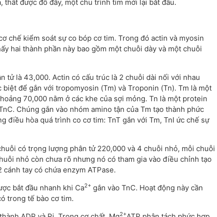
a, thất được đổ đầy, một chu trình tim mới lại bắt đầu.
cơ chế kiểm soát sự co bóp cơ tim. Trong đó actin và myosin
 thấy hai thành phần này bao gồm một chuỗi dày và một chuỗi
 tử là 43,000. Actin có cấu trúc là 2 chuỗi dài nối với nhau
 biệt để gắn với tropomyosin (Tm) và Troponin (Tn). Tm là một
khoảng 70,000 nằm ở các khe của sợi mỏng. Tn là một protein
và TnC. Chúng gắn vào nhóm amino tận của Tm tạo thành phức
ng điều hòa quá trình co cơ tim: TnT gắn với Tm, TnI ức chế sự
 chuỗi có trọng lượng phân tử 220,000 và 4 chuỗi nhỏ, mỗi chuỗi
huỗi nhỏ còn chưa rõ nhưng nó có tham gia vào điều chỉnh tạo
 2 cánh tay có chứa enzym ATPase.
2+
ược bắt đầu nhanh khi Ca
gắn vào TnC. Hoạt động này cần
ó trong tế bào cơ tim.
2+
 thành ADP và Pi. Trong cơ chất, Mg
ATP phân tách phức hợp