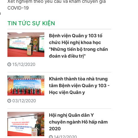
Xét nghiệm theo yêu cầu và khám chuyên gia
COVID-19
h
TIN TỨC SỰ KIỆN
Bệnh viện Quân y 103 tổ
chức Hội nghị khoa học
"Những tiến bộ trong chẩn
đoán và điều trị"
15/12/2020
Khánh thành tòa nhà trung
tâm Bệnh viện Quân y 103 -
Học viện Quân y
03/12/2020
Hội nghị Quân dân Y
chuyên ngành Hô hấp năm
2020
14/12/2020