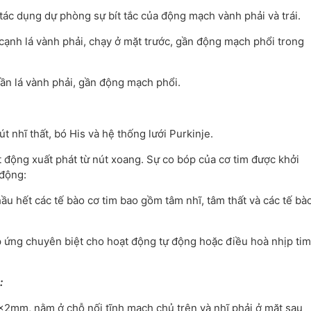
 tác dụng dự phòng sự bít tắc của động mạch vành phải và trái.
ạnh lá vành phải, chạy ở mặt trước, gần động mạch phổi trong
ần lá vành phải, gần động mạch phổi.
 nhĩ thất, bó His và hệ thống lưới Purkinje.
 động xuất phát từ nút xoang. Sự co bóp của cơ tim được khởi
 động:
ầu hết các tế bào cơ tim bao gồm tâm nhĩ, tâm thất và các tế bà
áp ứng chuyên biệt cho hoạt động tự động hoặc điều hoà nhịp tim
:
5x2mm, nằm ở chỗ nối tĩnh mạch chủ trên và nhĩ phải ở mặt sau