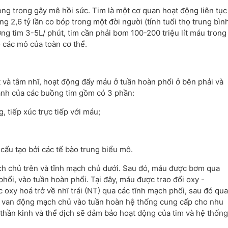
rọng trong gây mê hồi sức. Tim là một cơ quan hoạt động liên tục
ảng 2,6 tỷ lần co bóp trong một đời người (tính tuổi thọ trung bìn
ượng tim 3-5L/ phút, tim cần phải bơm 100-200 triệu lít máu trong
o các mô của toàn cơ thể.
và tâm nhĩ, hoạt động đẩy máu ở tuần hoàn phổi ở bên phải và
hành của các buồng tim gồm có 3 phần:
tiếp xúc trực tiếp với máu;
u tạo bởi các tế bào trung biểu mô.
ạch chủ trên và tĩnh mạch chủ dưới. Sau đó, máu được bơm qua
hổi, vào tuần hoàn phổi. Tại đây, máu được trao đổi oxy -
 oxy hoá trở về nhĩ trái (NT) qua các tĩnh mạch phổi, sau đó qua
qua van động mạch chủ vào tuần hoàn hệ thống cung cấp cho nhu
hần kinh và thể dịch sẽ đảm bảo hoạt động của tim và hệ thống