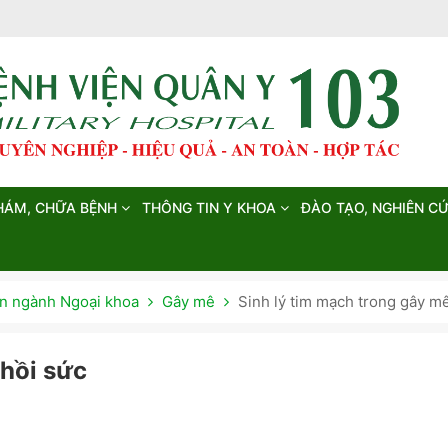
HÁM, CHỮA BỆNH
THÔNG TIN Y KHOA
ĐÀO TẠO, NGHIÊN C
 ngành Ngoại khoa
Gây mê
Sinh lý tim mạch trong gây m
 hồi sức