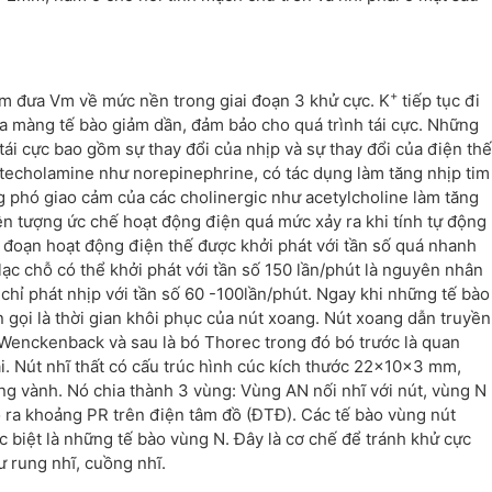
+
hằm đưa Vm về mức nền trong giai đoạn 3 khử cực. K
tiếp tục đi
ủa màng tế bào giảm dần, đảm bảo cho quá trình tái cực. Những
tái cực bao gồm sự thay đổi của nhịp và sự thay đổi của điện thế
catecholamine như norepinephrine, có tác dụng làm tăng nhịp tim
ng phó giao cảm của các cholinergic như acetylcholine làm tăng
iện tượng ức chế hoạt động điện quá mức xảy ra khi tính tự động
i đoạn hoạt động điện thế được khởi phát với tần số quá nhanh
 lạc chỗ có thể khởi phát với tần số 150 lần/phút là nguyên nhân
 chỉ phát nhịp với tần số 60 -100lần/phút. Ngay khi những tế bào
n gọi là thời gian khôi phục của nút xoang. Nút xoang dẫn truyền
 Wenckenback và sau là bó Thorec trong đó bó trước là quan
ái. Nút nhĩ thất có cấu trúc hình cúc kích thước 22x10x3 mm,
ng vành. Nó chia thành 3 vùng: Vùng AN nối nhĩ với nút, vùng N
ạo ra khoảng PR trên điện tâm đồ (ĐTĐ). Các tế bào vùng nút
biệt là những tế bào vùng N. Đây là cơ chế để tránh khử cực
 rung nhĩ, cuồng nhĩ.