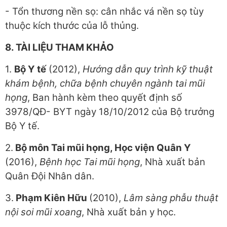
- Tổn thương nền sọ: cân nhắc vá nền sọ tùy
thuộc kích thước của lỗ thủng.
8
. TÀI LIỆU THAM KHẢO
1.
Bộ Y tế
(2012),
Hướng dẫn quy trình kỹ thuật
khám bệnh, chữa bệnh chuyên ngành tai mũi
họng
, Ban hành kèm theo quyết định số
3978/QĐ- BYT ngày 18/10/2012 của Bộ trưởng
Bộ Y tế.
2.
Bộ môn Tai mũi họng,
Học viện Quân Y
(2016),
Bệnh học Tai
m
ũi
h
ọng
, Nhà xuất bản
Quân Đội Nhân dân.
3.
Phạm Kiên Hữu
(2010),
Lâm sàng phẫu thuật
nội soi mũi xoang
, Nhà xuất bản y học.