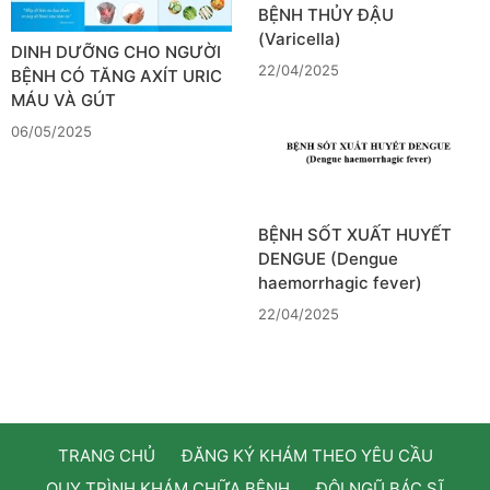
BỆNH THỦY ĐẬU
(Varicella)
DINH DƯỠNG CHO NGƯỜI
22/04/2025
BỆNH CÓ TĂNG AXÍT URIC
MÁU VÀ GÚT
06/05/2025
BỆNH SỐT XUẤT HUYẾT
DENGUE (Dengue
haemorrhagic fever)
22/04/2025
TRANG CHỦ
ĐĂNG KÝ KHÁM THEO YÊU CẦU
QUY TRÌNH KHÁM CHỮA BỆNH
ĐỘI NGŨ BÁC SĨ