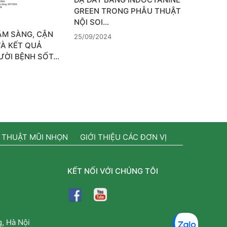
GREEN TRONG PHẪU THUẬT
NỘI SOI…
ÂM SÀNG, CẬN
25/09/2024
VÀ KẾT QUẢ
GƯỜI BỆNH SỐT…
 THUẬT MŨI NHỌN
GIỚI THIỆU CÁC ĐƠN VỊ
KẾT NỐI VỚI CHÚNG TÔI
, Hà Nội