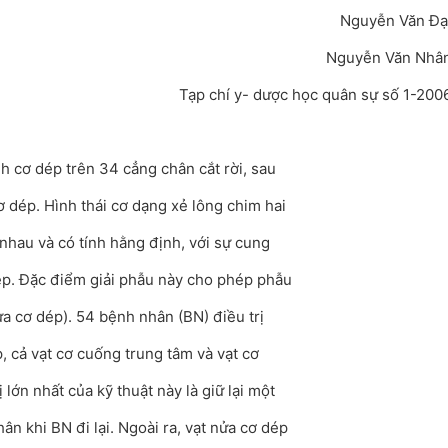
Nguyễn Văn Đạ
Nguyễn Văn Nhâ
Tạp chí y- dược học quân sự số 1-200
h cơ dép trên 34 cẳng chân cắt rời, sau
 dép. Hình thái cơ dạng xẻ lông chim hai
 nhau và có tính hằng định, với sự cung
ép. Đặc điểm giải phẫu này cho phép phẫu
ửa cơ dép). 54 bệnh nhân (BN) điều trị
, cả vạt cơ cuống trung tâm và vạt cơ
ị lớn nhất của kỹ thuật này là giữ lại một
ân khi BN đi lại. Ngoài ra, vạt nửa cơ dép