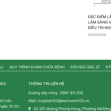
ĐẶC ĐIỂM L
LÂM SÀNG 
ĐIỀU TRỊ N
23/10/2024
ẦU
QUY TRÌNH KHÁM CHỮA BỆNH
ĐỘI NGŨ BÁC SĨ
KỸ
103
THÔNG TIN LIÊN HỆ
Đường dây nóng :
0967 811 616
tử trên
Mail: hospital103@benhvien103.vn
 ngày 10-02-
Số 261 đường Phùng Hưng, Phường Hà Đông