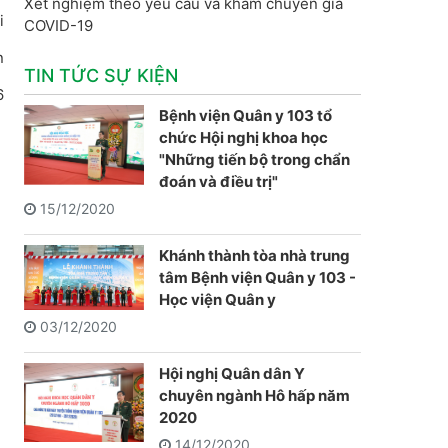
Xét nghiệm theo yêu cầu và khám chuyên gia
i
COVID-19
n
TIN TỨC SỰ KIỆN
6
Bệnh viện Quân y 103 tổ
chức Hội nghị khoa học
"Những tiến bộ trong chẩn
đoán và điều trị"
15/12/2020
Khánh thành tòa nhà trung
tâm Bệnh viện Quân y 103 -
Học viện Quân y
03/12/2020
Hội nghị Quân dân Y
chuyên ngành Hô hấp năm
2020
14/12/2020