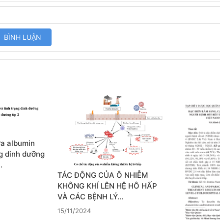
ữa albumin
ng dinh dưỡng
…
TÁC ĐỘNG CỦA Ô NHIỄM
KHÔNG KHÍ LÊN HỆ HÔ HẤP
VÀ CÁC BỆNH LÝ…
15/11/2024