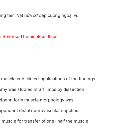
ung tâm; Vạt nửa cơ dép cuống ngoại vi.
 Reversed hemisoleus flaps
muscle and clinical applications of the findings
omy was studied in 34 limbs by dissection
 bipenniform muscle morphology was
dependent distal neurovascular supplies.
e muscle for transfer of one- half the muscle