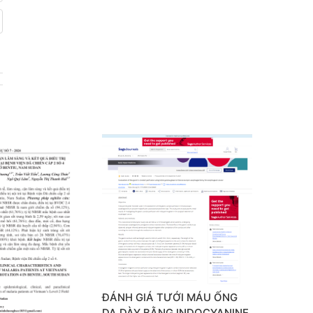
ĐÁNH GIÁ TƯỚI MÁU ỐNG
DẠ DÀY BẰNG INDOCYANINE