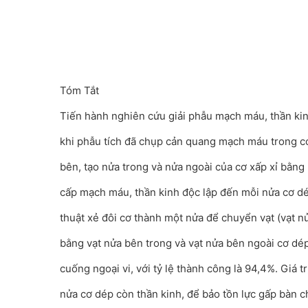
Tóm Tắt
Tiến hành nghiên cứu giải phẫu mạch máu, thần kin
khi phẫu tích đã chụp cản quang mạch máu trong cơ
bên, tạo nửa trong và nửa ngoài của cơ xấp xỉ bằng
cấp mạch máu, thần kinh độc lập đến mỗi nửa cơ d
thuật xẻ đôi cơ thành một nửa để chuyển vạt (vạt n
bằng vạt nửa bên trong và vạt nửa bên ngoài cơ dép
cuống ngoại vi, với tỷ lệ thành công là 94,4%. Giá tr
nửa cơ dép còn thần kinh, để bảo tồn lực gấp bàn ch