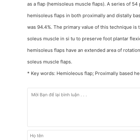
as a flap (hemisoleus muscle flaps). A series of 54 
hemisoleus flaps in both proximally and distally ba
was 94.4%. The primary value of this technique is th
soleus muscle in si tu to preserve foot plantar flex
hemisoleus flaps have an extended area of rotation
soleus muscle flaps.
* Key words: Hemioleous flap; Proximally based hem