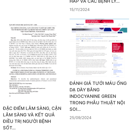
HẤP VÀ CÁC BỆNH LÝ…
15/11/2024
ĐÁNH GIÁ TƯỚI MÁU ỐNG
DẠ DÀY BẰNG
INDOCYANINE GREEN
TRONG PHẪU THUẬT NỘI
ĐẶC ĐIỂM LÂM SÀNG, CẬN
SOI…
LÂM SÀNG VÀ KẾT QUẢ
25/09/2024
ĐIỀU TRỊ NGƯỜI BỆNH
SỐT…