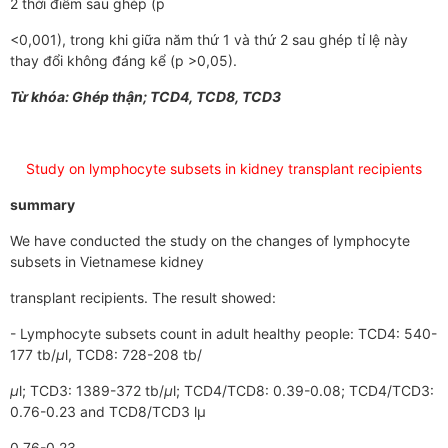
2 thời điểm sau ghép (p
<0,001), trong khi giữa năm thứ 1 và thứ 2 sau ghép tỉ lệ này
thay đổi không đáng kể (p >0,05).
Từ khóa: Ghép thận; TCD4, TCD8, TCD3
Study on lymphocyte subsets in kidney transplant recipients
summary
We have conducted the study on the changes of lymphocyte
subsets in Vietnamese kidney
transplant recipients. The result showed:
- Lymphocyte subsets count in adult healthy people: TCD4: 540-
177 tb/
μ
l, TCD8: 728-208 tb/
μ
l; TCD3: 1389-372 tb/
μ
l; TCD4/TCD8: 0.39-0.08; TCD4/TCD3:
0.76-0.23 and TCD8/TCD3 lμ
0.76-0.23.