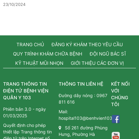
23/10/2024
TRANG CHỦ
ĐĂNG KÝ KHÁM THEO YÊU CẦU
QUY TRÌNH KHÁM CHỮA BỆNH
ĐỘI NGŨ BÁC SĨ
KỸ THUẬT MŨI NHỌN
GIỚI THIỆU CÁC ĐƠN VỊ
TRANG THÔNG TIN
THÔNG TIN LIÊN HỆ
KẾT NỐI
ĐIỆN TỬ BỆNH VIỆN
VỚI
Đường dây nóng :
0967
QUÂN Y 103
CHÚNG
811 616
TÔI
Phiên bản 3.0 - ngày
Mail:
01/03/2025
hospital103@benhvien103.vn
Quyết định cho phép
Số 261 đường Phùng
thiết lập Trang thông tin
Hưng, Phường Hà
điện tử trên Internet số