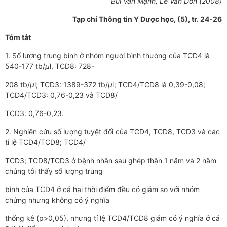
Bùi Văn Mạnh, Lê Văn Don (2008)
Tạp chí Thông tin Y Dược học, (5), tr. 24-26
Tóm tắt
1. Số lượng trung bình ở nhóm người bình thường của TCD4 là
540-177 tb/
μ
l, TCD8: 728-
208 tb/
μ
l; TCD3: 1389-372 tb/
μ
l; TCD4/TCD8 là 0,39-0,08;
TCD4/TCD3: 0,76-0,23 và TCD8/
TCD3: 0,76-0,23.
2. Nghiên cứu số lượng tuyệt đối của TCD4, TCD8, TCD3 và các
tỉ lệ TCD4/TCD8; TCD4/
TCD3; TCD8/TCD3 ở bệnh nhân sau ghép thận 1 năm và 2 năm
chúng tôi thấy số lượng trung
bình của TCD4 ở cả hai thời điểm đều có giảm so với nhóm
chứng nhưng không có ý nghĩa
thống kê (p>0,05), nhưng tỉ lệ TCD4/TCD8 giảm có ý nghĩa ở cả