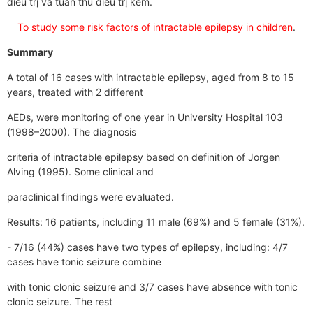
điều trị và tuân thủ điều trị kém.
To study some risk factors of intractable epilepsy in children
.
Summary
A total of 16 cases with intractable epilepsy, aged from 8 to 15
years, treated with 2 different
AEDs, were monitoring of one year in University Hospital 103
(1998–2000). The diagnosis
criteria of intractable epilepsy based on definition of Jorgen
Alving (1995). Some clinical and
paraclinical findings were evaluated.
Results: 16 patients, including 11 male (69%) and 5 female (31%).
- 7/16 (44%) cases have two types of epilepsy, including: 4/7
cases have tonic seizure combine
with tonic clonic seizure and 3/7 cases have absence with tonic
clonic seizure. The rest