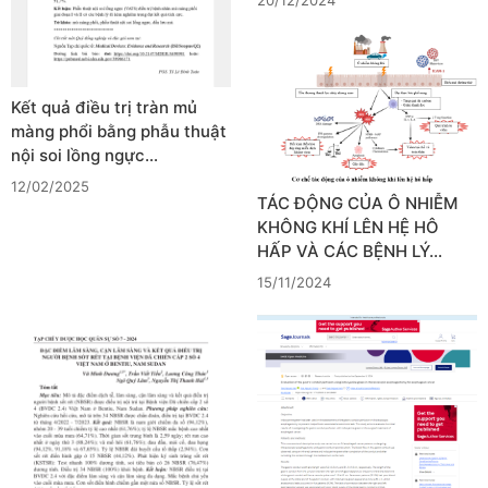
20/12/2024
Kết quả điều trị tràn mủ
màng phổi bằng phẫu thuật
nội soi lồng ngực…
12/02/2025
TÁC ĐỘNG CỦA Ô NHIỄM
KHÔNG KHÍ LÊN HỆ HÔ
HẤP VÀ CÁC BỆNH LÝ…
15/11/2024