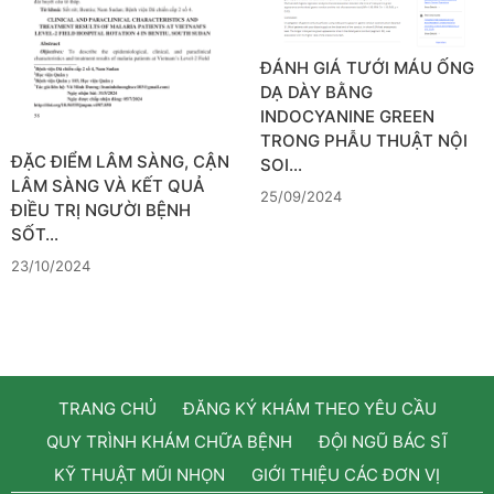
ĐÁNH GIÁ TƯỚI MÁU ỐNG
DẠ DÀY BẰNG
INDOCYANINE GREEN
TRONG PHẪU THUẬT NỘI
ĐẶC ĐIỂM LÂM SÀNG, CẬN
SOI…
LÂM SÀNG VÀ KẾT QUẢ
25/09/2024
ĐIỀU TRỊ NGƯỜI BỆNH
SỐT…
23/10/2024
TRANG CHỦ
ĐĂNG KÝ KHÁM THEO YÊU CẦU
QUY TRÌNH KHÁM CHỮA BỆNH
ĐỘI NGŨ BÁC SĨ
KỸ THUẬT MŨI NHỌN
GIỚI THIỆU CÁC ĐƠN VỊ