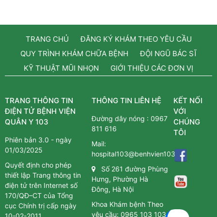
TRANG CHỦ
ĐĂNG KÝ KHÁM THEO YÊU CẦU
QUY TRÌNH KHÁM CHỮA BỆNH
ĐỘI NGŨ BÁC SĨ
KỸ THUẬT MŨI NHỌN
GIỚI THIỆU CÁC ĐƠN VỊ
TRANG THÔNG TIN
THÔNG TIN LIÊN HỆ
KẾT NỐI
ĐIỆN TỬ BỆNH VIỆN
VỚI
Đường dây nóng :
0967
QUÂN Y 103
CHÚNG
811 616
TÔI
Phiên bản 3.0 - ngày
Mail:
01/03/2025
hospital103@benhvien103.vn
Quyết định cho phép
Số 261 đường Phùng
thiết lập Trang thông tin
Hưng, Phường Hà
điện tử trên Internet số
Đông, Hà Nội
170/QĐ–CT của Tổng
Khoa Khám bệnh Theo
cục Chính trị cấp ngày
yêu cầu:
0965 103 103
10-02-2011