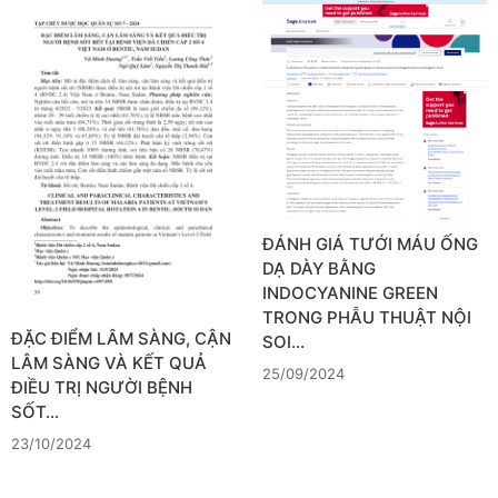
ĐÁNH GIÁ TƯỚI MÁU ỐNG
DẠ DÀY BẰNG
INDOCYANINE GREEN
TRONG PHẪU THUẬT NỘI
ĐẶC ĐIỂM LÂM SÀNG, CẬN
SOI…
LÂM SÀNG VÀ KẾT QUẢ
25/09/2024
ĐIỀU TRỊ NGƯỜI BỆNH
SỐT…
23/10/2024