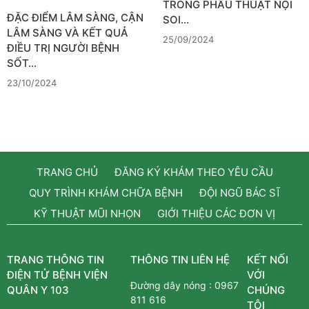
TRONG PHẪU THUẬT NỘI
ĐẶC ĐIỂM LÂM SÀNG, CẬN
SOI…
LÂM SÀNG VÀ KẾT QUẢ
25/09/2024
ĐIỀU TRỊ NGƯỜI BỆNH
SỐT…
23/10/2024
TRANG CHỦ
ĐĂNG KÝ KHÁM THEO YÊU CẦU
QUY TRÌNH KHÁM CHỮA BỆNH
ĐỘI NGŨ BÁC SĨ
KỸ THUẬT MŨI NHỌN
GIỚI THIỆU CÁC ĐƠN VỊ
TRANG THÔNG TIN
THÔNG TIN LIÊN HỆ
KẾT NỐI
ĐIỆN TỬ BỆNH VIỆN
VỚI
Đường dây nóng :
0967
QUÂN Y 103
CHÚNG
811 616
TÔI