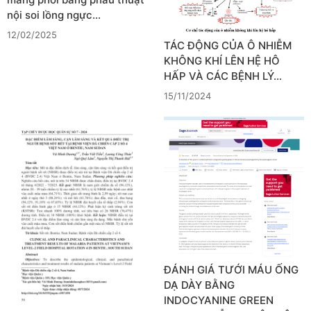
nội soi lồng ngực…
12/02/2025
TÁC ĐỘNG CỦA Ô NHIỄM
KHÔNG KHÍ LÊN HỆ HÔ
HẤP VÀ CÁC BỆNH LÝ…
15/11/2024
ĐÁNH GIÁ TƯỚI MÁU ỐNG
DẠ DÀY BẰNG
INDOCYANINE GREEN