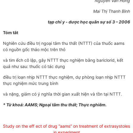
Nguyễn Văn Hồng
Mai Thị Thanh Bình
tạp chí y - dược học quân sự số 3 – 2006
Tóm tắt
Nghiên cứu điều trị ngoại tâm thu thất (NTTT) của thuốc aams
có nguồn gốc thảo mộc trên thỏ
và tim ếch cô lập, gây NTTT thực nghiệm bằng bariclorid, kết
quả như sau: thuốc có tác dụng
điều trị loạn nhịp NTTT thực nghiệm, dự phòng loạn nhịp NTTT
thực nghiệm mức trung bình
và nặng, giảm có ý nghĩa thời gian xuất hiện và tồn tại NTTT.
* Từ khoá: AAMS; Ngoại tâm thu thất; Thực nghiêm.
Study on the eff ect of drug “aams” on treatment of extrasystoles
in experiment