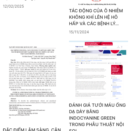
12/02/2025
TÁC ĐỘNG CỦA Ô NHIỄM
KHÔNG KHÍ LÊN HỆ HÔ
HẤP VÀ CÁC BỆNH LÝ…
15/11/2024
ĐÁNH GIÁ TƯỚI MÁU ỐNG
DẠ DÀY BẰNG
INDOCYANINE GREEN
TRONG PHẪU THUẬT NỘI
ĐẶC ĐIỂM LÂM SÀNG, CẬN
SOI…