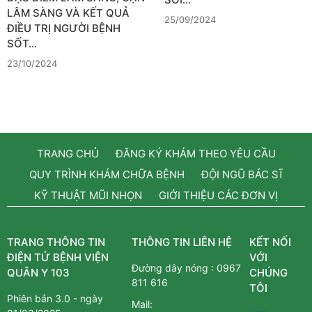
LÂM SÀNG VÀ KẾT QUẢ
25/09/2024
ĐIỀU TRỊ NGƯỜI BỆNH
SỐT…
23/10/2024
TRANG CHỦ
ĐĂNG KÝ KHÁM THEO YÊU CẦU
QUY TRÌNH KHÁM CHỮA BỆNH
ĐỘI NGŨ BÁC SĨ
KỸ THUẬT MŨI NHỌN
GIỚI THIỆU CÁC ĐƠN VỊ
TRANG THÔNG TIN
THÔNG TIN LIÊN HỆ
KẾT NỐI
ĐIỆN TỬ BỆNH VIỆN
VỚI
Đường dây nóng :
0967
QUÂN Y 103
CHÚNG
811 616
TÔI
Phiên bản 3.0 - ngày
Mail: