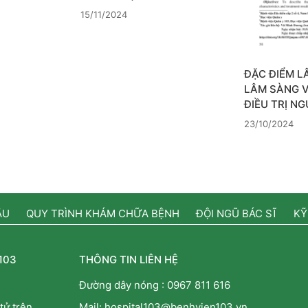
15/11/2024
ĐẶC ĐIỂM L
LÂM SÀNG 
ĐIỀU TRỊ N
23/10/2024
ẦU
QUY TRÌNH KHÁM CHỮA BỆNH
ĐỘI NGŨ BÁC SĨ
KỸ
103
THÔNG TIN LIÊN HỆ
Đường dây nóng :
0967 811 616
tử trên
Mail: hospital103@benhvien103.vn