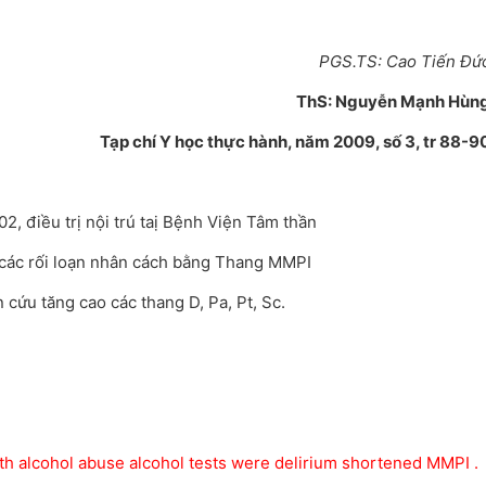
PGS.TS: Cao Tiến Đứ
ThS: Nguyễn Mạnh Hùn
Tạp chí Y học thực hành, năm 2009, số 3, tr 88-9
02, điều trị nội trú taị Bệnh Viện Tâm thần
 các rối loạn nhân cách bằng Thang MMPI
cứu tăng cao các thang D, Pa, Pt, Sc.
with alcohol abuse alcohol tests were delirium shortened MMPI .