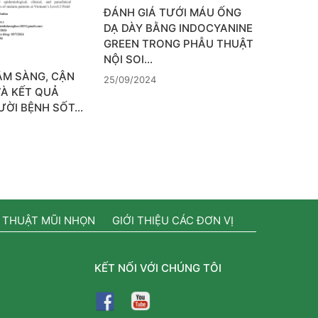
ĐÁNH GIÁ TƯỚI MÁU ỐNG
DẠ DÀY BẰNG INDOCYANINE
GREEN TRONG PHẪU THUẬT
NỘI SOI…
ÂM SÀNG, CẬN
25/09/2024
VÀ KẾT QUẢ
GƯỜI BỆNH SỐT…
 THUẬT MŨI NHỌN
GIỚI THIỆU CÁC ĐƠN VỊ
KẾT NỐI VỚI CHÚNG TÔI