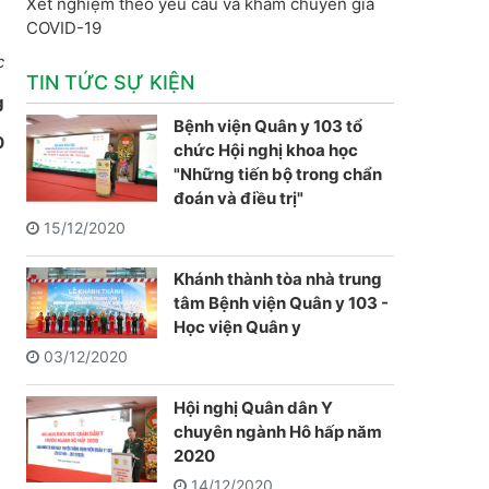
Xét nghiệm theo yêu cầu và khám chuyên gia
COVID-19
c
TIN TỨC SỰ KIỆN
g
Bệnh viện Quân y 103 tổ
0
chức Hội nghị khoa học
"Những tiến bộ trong chẩn
đoán và điều trị"
15/12/2020
Khánh thành tòa nhà trung
tâm Bệnh viện Quân y 103 -
Học viện Quân y
03/12/2020
Hội nghị Quân dân Y
chuyên ngành Hô hấp năm
2020
14/12/2020