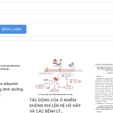
ữa albumin
ng dinh dưỡng
…
TÁC ĐỘNG CỦA Ô NHIỄM
KHÔNG KHÍ LÊN HỆ HÔ HẤP
VÀ CÁC BỆNH LÝ…