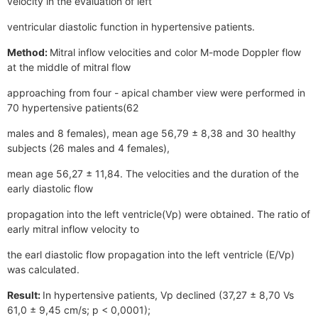
velocity in the evaluation of left
ventricular diastolic function in hypertensive patients.
Method:
Mitral inflow velocities and color M-mode Doppler flow
at the middle of mitral flow
approaching from four - apical chamber view were performed in
70 hypertensive patients(62
males and 8 females), mean age 56,79 ± 8,38 and 30 healthy
subjects (26 males and 4 females),
mean age 56,27 ± 11,84. The velocities and the duration of the
early diastolic flow
propagation into the left ventricle(Vp) were obtained. The ratio of
early mitral inflow velocity to
the earl diastolic flow propagation into the left ventricle (E/Vp)
was calculated.
Result:
In hypertensive patients, Vp declined (37,27 ± 8,70 Vs
61,0 ± 9,45 cm/s; p < 0,0001);