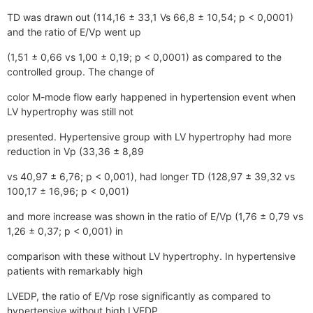
TD was drawn out (114,16 ± 33,1 Vs 66,8 ± 10,54; p < 0,0001)
and the ratio of E/Vp went up
(1,51 ± 0,66 vs 1,00 ± 0,19; p < 0,0001) as compared to the
controlled group. The change of
color M-mode flow early happened in hypertension event when
LV hypertrophy was still not
presented. Hypertensive group with LV hypertrophy had more
reduction in Vp (33,36 ± 8,89
vs 40,97 ± 6,76; p < 0,001), had longer TD (128,97 ± 39,32 vs
100,17 ± 16,96; p < 0,001)
and more increase was shown in the ratio of E/Vp (1,76 ± 0,79 vs
1,26 ± 0,37; p < 0,001) in
comparison with these without LV hypertrophy. In hypertensive
patients with remarkably high
LVEDP, the ratio of E/Vp rose significantly as compared to
hypertensive without high LVEDP