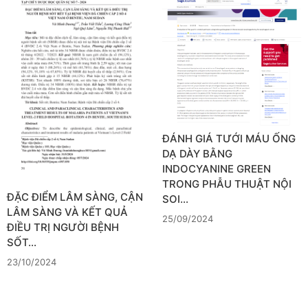
ĐÁNH GIÁ TƯỚI MÁU ỐNG
DẠ DÀY BẰNG
INDOCYANINE GREEN
TRONG PHẪU THUẬT NỘI
ĐẶC ĐIỂM LÂM SÀNG, CẬN
SOI…
LÂM SÀNG VÀ KẾT QUẢ
25/09/2024
ĐIỀU TRỊ NGƯỜI BỆNH
SỐT…
23/10/2024