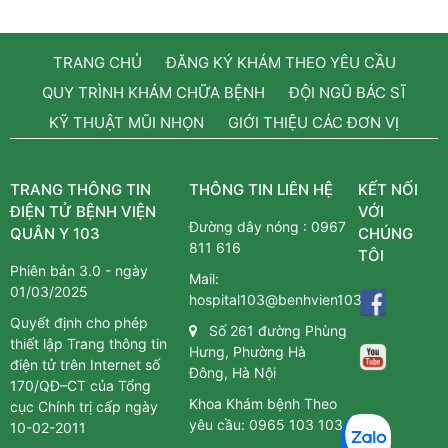
TRANG CHỦ
ĐĂNG KÝ KHÁM THEO YÊU CẦU
QUY TRÌNH KHÁM CHỮA BỆNH
ĐỘI NGŨ BÁC SĨ
KỸ THUẬT MŨI NHỌN
GIỚI THIỆU CÁC ĐƠN VỊ
TRANG THÔNG TIN
THÔNG TIN LIÊN HỆ
KẾT NỐI
ĐIỆN TỬ BỆNH VIỆN
VỚI
Đường dây nóng :
0967
QUÂN Y 103
CHÚNG
811 616
TÔI
Phiên bản 3.0 - ngày
Mail:
01/03/2025
hospital103@benhvien103.vn
Quyết định cho phép
Số 261 đường Phùng
thiết lập Trang thông tin
Hưng, Phường Hà
điện tử trên Internet số
Đông, Hà Nội
170/QĐ–CT của Tổng
Khoa Khám bệnh Theo
cục Chính trị cấp ngày
yêu cầu:
0965 103 103
10-02-2011