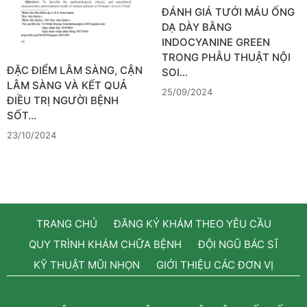
ĐÁNH GIÁ TƯỚI MÁU ỐNG
DẠ DÀY BẰNG
INDOCYANINE GREEN
TRONG PHẪU THUẬT NỘI
ĐẶC ĐIỂM LÂM SÀNG, CẬN
SOI…
LÂM SÀNG VÀ KẾT QUẢ
25/09/2024
ĐIỀU TRỊ NGƯỜI BỆNH
SỐT…
23/10/2024
TRANG CHỦ
ĐĂNG KÝ KHÁM THEO YÊU CẦU
QUY TRÌNH KHÁM CHỮA BỆNH
ĐỘI NGŨ BÁC SĨ
KỸ THUẬT MŨI NHỌN
GIỚI THIỆU CÁC ĐƠN VỊ