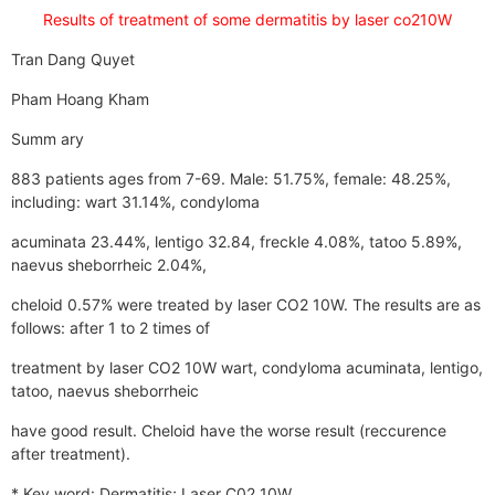
Results of treatment of some dermatitis by laser co210W
Tran Dang Quyet
Pham Hoang Kham
Summ ary
883 patients ages from 7-69. Male: 51.75%, female: 48.25%,
including: wart 31.14%, condyloma
acuminata 23.44%, lentigo 32.84, freckle 4.08%, tatoo 5.89%,
naevus sheborrheic 2.04%,
cheloid 0.57% were treated by laser CO2 10W. The results are as
follows: after 1 to 2 times of
treatment by laser CO2 10W wart, condyloma acuminata, lentigo,
tatoo, naevus sheborrheic
have good result. Cheloid have the worse result (reccurence
after treatment).
* Key word: Dermatitis; Laser C02 10W.