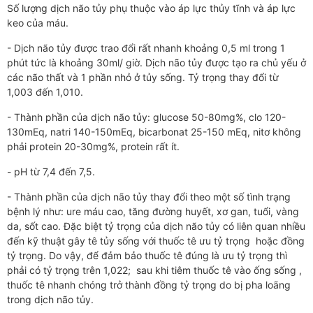
Số lượng dịch não tủy phụ thuộc vào áp lực thủy tĩnh và áp lực
keo của máu.
- Dịch não tủy được trao đổi rất nhanh khoảng 0,5 ml trong 1
phút tức là khoảng 30ml/ giờ. Dịch não tủy được tạo ra chủ yếu ở
các não thất và 1 phần nhỏ ở tủy sống. Tỷ trọng thay đổi từ
1,003 đến 1,010.
- Thành phần của dịch não tủy: glucose 50-80mg%, clo 120-
130mEq, natri 140-150mEq, bicarbonat 25-150 mEq, nitơ không
phải protein 20-30mg%, protein rất ít.
- pH từ 7,4 đến 7,5.
- Thành phần của dịch não tủy thay đổi theo một số tình trạng
bệnh lý như: ure máu cao, tăng đường huyết, xơ gan, tuổi, vàng
da, sốt cao. Đặc biệt tỷ trọng của dịch não tủy có liên quan nhiều
đến kỹ thuật gây tê tủy sống với thuốc tê ưu tỷ trọng hoặc đồng
tỷ trọng. Do vậy, để đảm bảo thuốc tê đúng là ưu tỷ trọng thì
phải có tỷ trọng trên 1,022; sau khi tiêm thuốc tê vào ống sống ,
thuốc tê nhanh chóng trở thành đồng tỷ trọng do bị pha loãng
trong dịch não tủy.