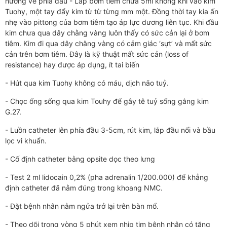
hướng về phía đầu - Lắp bơm tiêm chứa 5ml không khí vào kim
Tuohy, một tay đẩy kim từ từ từng mm một. Đồng thời tay kia ấn
nhẹ vào pittong của bơm tiêm tạo áp lực dương liên tục. Khi đầu
kim chưa qua dây chằng vàng luôn thấy có sức cản lại ở bơm
tiêm. Kim đi qua dây chằng vàng có cảm giác ‘sựt’ và mất sức
cản trên bơm tiêm. Đây là kỹ thuật mất sức cản (loss of
resistance) hay được áp dụng, ít tai biến
- Hút qua kim Tuohy không có máu, dịch não tuỷ.
- Chọc ống sống qua kim Touhy để gây tê tuỷ sống gằng kim
G.27.
- Luồn catheter lên phía đầu 3-5cm, rút kim, lắp đầu nối và bầu
lọc vi khuẩn.
- Cố định catheter bằng opsite dọc theo lưng
- Test 2 ml lidocain 0,2% (pha adrenalin 1/200.000) để khẳng
định catheter đã nằm đúng trong khoang NMC.
- Đặt bệnh nhân nằm ngửa trở lại trên bàn mổ.
- Theo dõi trong vòng 5 phút xem nhịp tim bệnh nhân có tăng