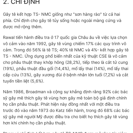
2. CHỈ ĐỊNH
Gây tê kết hợp TS- NMC giống như "sơn hàng rào" từ cả hai
phía. Chỉ định cho gây tê tủy sống hoặc ngoài màng cứng và
được mở rộng thêm.
Rawal tiến hành điều tra ở 17 quốc gia Châu âu về việc lựa chọn
vô cảm vào năm 1992, gây tê vùng chiếm 17% các quy trình vô
cảm. Trong đó 56% là tê TS; 40% tê NMC và 4%- kết hợp gây tê
TS - NMC. Ứng dụng phổ biến nhất của kỹ thuật CSE là vô cảm
cho phẫu thuật thay khớp hông (28,2%), tiếp theo là cắt tử cung
(19%), phẫu thuật đầu gối (14,4%), mổ lấy thai (14%), mổ lấy thai
cấp cứu (13%), gãy xương đùi ở bệnh nhân lớn tuổi (7,2%) và cắt
tuyến tiền liệt (5,6%).
Năm 1986, Broadman và cộng sự khẳng định rằng 92% các bác
sỹ gây mê thích gây tê vùng hơn gây mê toàn bộ giả định chính
họ cần phẫu thuật. Phát hiện này đồng nhất với một điều tra
trước đó vào năm 1973 do Katz tiến hành, trong đó 68% các bác
sỹ gây mê người Mỹ được điều tra cho biết họ thích gây tê vùng
hơn khi chính họ cần phẫu thuật.