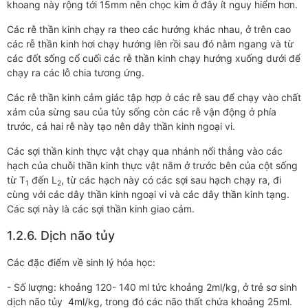
khoang này rộng tới 15mm nên chọc kim ở đây ít nguy hiểm hơn.
Các rễ thần kinh chạy ra theo các hướng khác nhau, ở trên cao
các rễ thần kinh hơi chạy hướng lên rồi sau đó nằm ngang và từ
các đốt sống cổ cuối các rễ thần kinh chạy hướng xuống dưới để
chạy ra các lỗ chia tương ứng.
Các rễ thần kinh cảm giác tập hợp ở các rễ sau để chạy vào chất
xám của sừng sau của tủy sống còn các rễ vận động ở phía
trước, cả hai rễ này tạo nên dây thần kinh ngoại vi.
Các sợi thần kinh thực vật chạy qua nhánh nối thẳng vào các
hạch của chuỗi thần kinh thực vật nằm ở trước bên của cột sống
từ T
đến L
, từ các hạch này có các sợi sau hạch chạy ra, đi
1
2
cùng với các dây thần kinh ngoại vi và các dây thần kinh tạng.
Các sợi này là các sợi thần kinh giao cảm.
1.2.6. Dịch não tủy
Các đặc điểm về sinh lý hóa học:
- Số lượng: khoảng 120- 140 ml tức khoảng 2ml/kg, ở trẻ sơ sinh
dịch não tủy 4ml/kg, trong đó các não thất chứa khoảng 25ml.