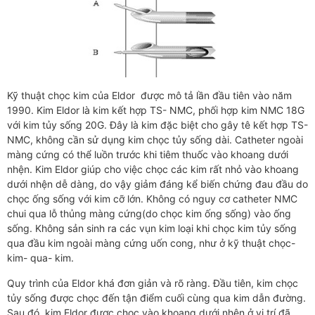
Kỹ thuật chọc kim của Eldor được mô tả lần đầu tiên vào năm
1990. Kim Eldor là kim kết hợp TS- NMC, phối hợp kim NMC 18G
với kim tủy sống 20G. Đây là kim đặc biệt cho gây tê kết hợp TS-
NMC, không cần sử dụng kim chọc tủy sống dài. Catheter ngoài
màng cứng có thể luồn trước khi tiêm thuốc vào khoang dưới
nhện. Kim Eldor giúp cho việc chọc các kim rất nhỏ vào khoang
dưới nhện dễ dàng, do vậy giảm đáng kể biến chứng đau đầu do
chọc ống sống với kim cỡ lớn. Không có nguy cơ catheter NMC
chui qua lỗ thủng màng cứng(do chọc kim ống sống) vào ống
sống. Không sản sinh ra các vụn kim loại khi chọc kim tủy sống
qua đầu kim ngoài màng cứng uốn cong, như ở kỹ thuật chọc-
kim- qua- kim.
Quy trình của Eldor khá đơn giản và rõ ràng. Đầu tiên, kim chọc
tủy sống được chọc đến tận điểm cuối cùng qua kim dẫn đường.
Sau đó, kim Eldor được chọc vào khoang dưới nhện ở vị trí đã