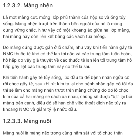
1.2.3.2. Màng nhện
Là một màng cực mỏng, lớp phủ thành của hộp sọ và ống tủy
sống. Màng nhện trượt trên thành bên ngoài của nó là màng
cứng vững chắc. Như vậy có một khoang ảo giữa hai lớp màng,
hai màng này còn liên kết bằng các vách tua mỏng.
Do màng cứng được gắn ở lỗ chẩm, như vậy khi tiến hành gây tê
NMC thuốc tê khó có thể lan tới não và các trung tâm tuần hoàn,
hô hấp do vậy giả thuyết về các thuốc tê lan lên tới trung tâm hô
hấp gây liệt các trung tâm này có thể là sai.
Khi tiến hành gây tê tủy sống, lúc đầu ta để bệnh nhân ngửa cổ
rồi chọc gây tê, sau khi rút kim ta lại cho bệnh nhân gấp cổ tối đa
thì sẽ làm cho màng nhện trượt trên màng chứng do đó lỗ chọc
kim của cả hai màng sẽ cách xa nhau, chúng sẽ được “bịt” lại bởi
màng bên cạnh, điều đó sẽ hạn chế việc thoát dịch não tủy ra
khoang NMC và giảm tỷ lệ nhức đầu.
1.2.3.3. Màng nuôi
Màng nuôi là màng não trong cùng nằm sát với tổ chức thần