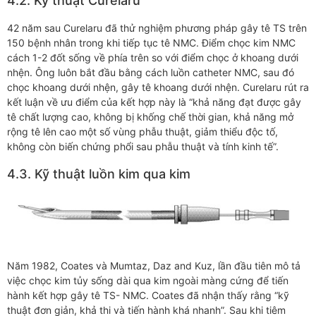
4.2. Kỹ thuật Curelaru
42 năm sau Curelaru đã thử nghiệm phương pháp gây tê TS trên
150 bệnh nhân trong khi tiếp tục tê NMC. Điểm chọc kim NMC
cách 1-2 đốt sống về phía trên so với điểm chọc ở khoang dưới
nhện. Ông luôn bắt đầu bằng cách luồn catheter NMC, sau đó
chọc khoang dưới nhện, gây tê khoang dưới nhện. Curelaru rút ra
kết luận về ưu điểm của kết hợp này là “khả năng đạt được gây
tê chất lượng cao, không bị khống chế thời gian, khả năng mở
rộng tê lên cao một số vùng phẫu thuật, giảm thiểu độc tố,
không còn biến chứng phổi sau phẫu thuật và tính kinh tế”.
4.3. Kỹ thuật luồn kim qua kim
Năm 1982, Coates và Mumtaz, Daz and Kuz, lần đầu tiên mô tả
việc chọc kim tủy sống dài qua kim ngoài màng cứng để tiến
hành kết hợp gây tê TS- NMC. Coates đã nhận thấy rằng “kỹ
thuật đơn giản, khả thi và tiến hành khá nhanh”. Sau khi tiêm