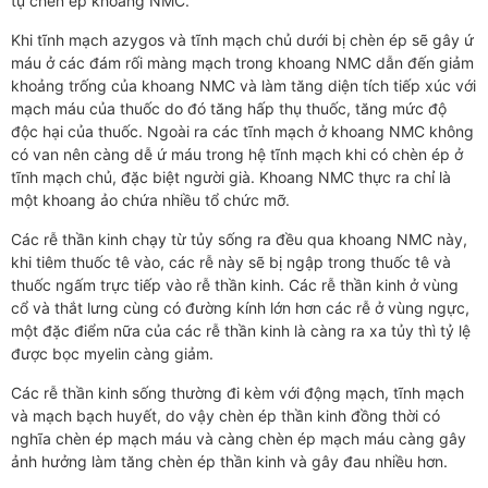
tụ chèn ép khoang NMC.
Khi tĩnh mạch azygos và tĩnh mạch chủ dưới bị chèn ép sẽ gây ứ
máu ở các đám rối màng mạch trong khoang NMC dẫn đến giảm
khoảng trống của khoang NMC và làm tăng diện tích tiếp xúc với
mạch máu của thuốc do đó tăng hấp thụ thuốc, tăng mức độ
độc hại của thuốc. Ngoài ra các tĩnh mạch ở khoang NMC không
có van nên càng dễ ứ máu trong hệ tĩnh mạch khi có chèn ép ở
tĩnh mạch chủ, đặc biệt người già. Khoang NMC thực ra chỉ là
một khoang ảo chứa nhiều tổ chức mỡ.
Các rễ thần kinh chạy từ tủy sống ra đều qua khoang NMC này,
khi tiêm thuốc tê vào, các rễ này sẽ bị ngập trong thuốc tê và
thuốc ngấm trực tiếp vào rễ thần kinh. Các rễ thần kinh ở vùng
cổ và thắt lưng cùng có đường kính lớn hơn các rễ ở vùng ngực,
một đặc điểm nữa của các rễ thần kinh là càng ra xa tủy thì tỷ lệ
được bọc myelin càng giảm.
Các rễ thần kinh sống thường đi kèm với động mạch, tĩnh mạch
và mạch bạch huyết, do vậy chèn ép thần kinh đồng thời có
nghĩa chèn ép mạch máu và càng chèn ép mạch máu càng gây
ảnh hưởng làm tăng chèn ép thần kinh và gây đau nhiều hơn.