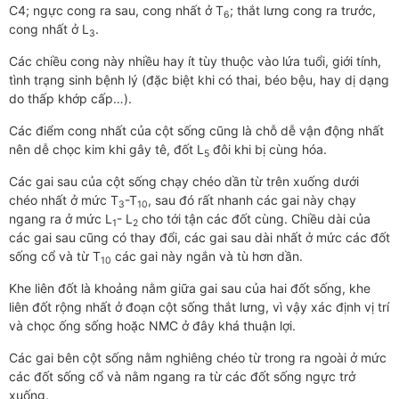
C4; ngực cong ra sau, cong nhất ở T
; thắt lưng cong ra trước,
6
cong nhất ở L
.
3
Các chiều cong này nhiều hay ít tùy thuộc vào lứa tuổi, giới tính,
tình trạng sinh bệnh lý (đặc biệt khi có thai, béo bệu, hay dị dạng
do thấp khớp cấp…).
Các điểm cong nhất của cột sống cũng là chỗ dễ vận động nhất
nên dễ chọc kim khi gây tê, đốt L
đôi khi bị cùng hóa.
5
Các gai sau của cột sống chạy chéo dần từ trên xuống dưới
chéo nhất ở mức T
-T
, sau đó rất nhanh các gai này chạy
3
10
ngang ra ở mức L
- L
cho tới tận các đốt cùng. Chiều dài của
1
2
các gai sau cũng có thay đổi, các gai sau dài nhất ở mức các đốt
sống cổ và từ T
các gai này ngắn và tù hơn dần.
10
Khe liên đốt là khoảng nằm giữa gai sau của hai đốt sống, khe
liên đốt rộng nhất ở đoạn cột sống thắt lưng, vì vậy xác định vị trí
và chọc ống sống hoặc NMC ở đây khá thuận lợi.
Các gai bên cột sống nằm nghiêng chéo từ trong ra ngoài ở mức
các đốt sống cổ và nằm ngang ra từ các đốt sống ngực trở
xuống.