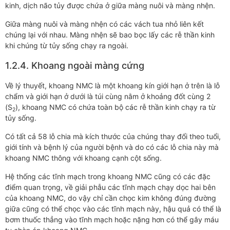
kinh, dịch não tủy được chứa ở giữa màng nuôi và màng nhện.
Giữa màng nuôi và màng nhện có các vách tua nhỏ liên kết
chúng lại với nhau. Màng nhện sẽ bao bọc lấy các rễ thần kinh
khi chúng từ tủy sống chạy ra ngoài.
1.2.4. Khoang ngoài màng cứng
Về lý thuyết, khoang NMC là một khoang kín giới hạn ở trên là lỗ
chẩm và giới hạn ở dưới là túi cùng nằm ở khoảng đốt cùng 2
(S
), khoang NMC có chứa toàn bộ các rễ thần kinh chạy ra từ
2
tủy sống.
Có tất cả 58 lỗ chia mà kích thước của chúng thay đổi theo tuổi,
giới tính và bệnh lý của người bệnh và do có các lỗ chia này mà
khoang NMC thông với khoang cạnh cột sống.
Hệ thống các tĩnh mạch trong khoang NMC cũng có các đặc
điểm quan trọng, về giải phẫu các tĩnh mạch chạy dọc hai bên
của khoang NMC, do vậy chỉ cần chọc kim không đúng đường
giữa cũng có thể chọc vào các tĩnh mạch này, hậu quả có thể là
bơm thuốc thẳng vào tĩnh mạch hoặc nặng hơn có thể gây máu