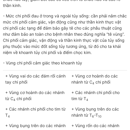
thần kinh.
- Mức chi phối đau ở trong và ngoài tủy sống: cần phải nắm chắc
mức chi phối cảm giác, vận động cũng như thần kinh thực vật
chi phối các tạng để đảm bảo gây tê cho các phẫu thuật cũng
như đảm bảo an toàn cho bệnh nhân theo đúng nghĩa “tê vùng”.
Chi phối cảm giác, vận động và thần kinh thực vật của tủy sống
phụ thuộc vào mức đốt sống tủy tương ứng, từ đó cho ta khái
niệm về khoanh tủy chi phối và điểm chọc kim.
- Vùng chi phối cảm giác theo khoanh tủy
+ Vùng vai do các đám rối cánh
+ Vùng cơ hoành do các
tay chi phối
nhánh từ C
chi phối
4
+ Vùng cơ hoành do các nhánh
+ Các nhánh chi phối cho
từ C
chi phối
tim từ T
4
4
+ Các nhánh chi phối cho tim từ
+ Vùng bụng trên do các
T
nhánh từ T
-T
4
6
10
+ Vùng bụng trên do các nhánh
+ Vùng rốn do các nhánh