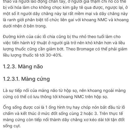
thao và người lao động chân tay, ở người già thậm chí nó có thể
bị vôi hóa làm cho không chọc kim gây tê qua được, ngược lại, ở
một số ít người dây chằng này lại rất mềm mại và dây chằng này
là ranh giới phân biệt tổ chức liên gai với khoang NMC và khoang
dưới nhện ở bên trong.
Đường kính của các lỗ chia cũng bị thu nhỏ theo tuổi làm cho
việc tiến hành kỹ thuật ở người già trở nên khó khăn hơn và liều
lượng thuốc cũng cần giảm bớt. Theo Bromage có thể phải giảm
liều lượng thuốc tê tới 30-40%.
1.2.3. Màng não
1.2.3.1. Màng cứng
Là sự tiếp nối của màng não từ hộp sọ, nên khoang ngoài màng
cứng có thể có lưu thông tới khoang NMC trên hộp sọ.
Ống sống được coi là 1 ống hình trụ hay chóp nón bắt đầu từ lỗ
chẩm và kết thúc ở mức đốt sống cùng 2 hoặc 3. Trên thực tế
màng cứng còn tiếp nối thành dây chằng xơ kéo dài tới tận đốt
sống cụt.