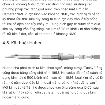
chọn và khoang NMC được xác định nhờ việc sử dụng các
phương pháp xác định giọt nước treo hoặc mất sức cản.
Catheter NMC được luồn vào khoang NMC, xác định vị trí bằng
kỹ thuật liều thử. Kim tủy sống từ từ được đẩy vào lỗ tủy sống,
tới khi có dịch não tủy chảy ra. Dung dịch gây tê được tiêm qua
kim tủy sống vào ống sống, rút kim tê TS ra khỏi kim dẫn đường
rồi rút kim Eldor, còn lại catheter ở khoang NMC.
4.5. Kỹ thuật Huber
Huber, nhà phát minh ra kim chọc ngoài màng cứng "Tuohy", ông
cũng được bằng sáng chế năm 1953. Hanaoka đã mô tả cách sử
dụng kim này ở 500 bệnh nhân vào năm 1986. Loại kim này có lỗ
rất nhỏ nằm dưới đầu kim ngoài màng cứng ("mắt đằng sau").
Một kim gây tê TS nhỏ được chọc vào ống sống qua lỗ đó, sau
khi rút kim tủy sống, luồn catheter ngoài màng cứng qua kim
ngoài màng cứng.