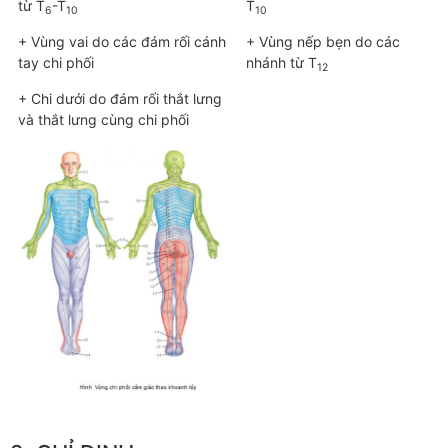
từ T
-T
T
6
10
10
+ Vùng vai do các đám rối cánh
+ Vùng nếp bẹn do các
tay chi phối
nhánh từ T
12
+ Chi dưới do đám rối thắt lưng
và thắt lưng cùng chi phối