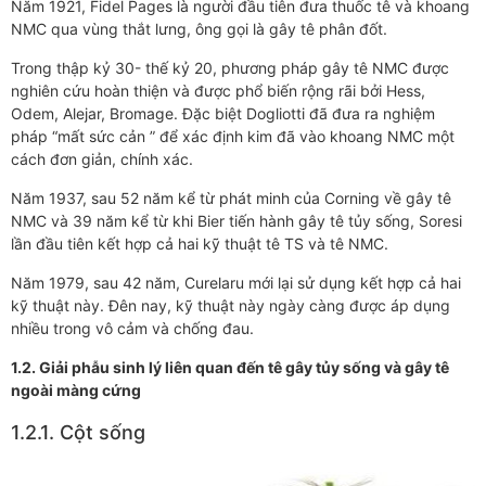
Năm 1921, Fidel Pages là người đầu tiên đưa thuốc tê và khoang
NMC qua vùng thắt lưng, ông gọi là gây tê phân đốt.
Trong thập kỷ 30- thế kỷ 20, phương pháp gây tê NMC được
nghiên cứu hoàn thiện và được phổ biến rộng rãi bởi Hess,
Odem, Alejar, Bromage. Đặc biệt Dogliotti đã đưa ra nghiệm
pháp “mất sức cản ” để xác định kim đã vào khoang NMC một
cách đơn giản, chính xác.
Năm 1937, sau 52 năm kể từ phát minh của Corning về gây tê
NMC và 39 năm kể từ khi Bier tiến hành gây tê tủy sống, Soresi
lần đầu tiên kết hợp cả hai kỹ thuật tê TS và tê NMC.
Năm 1979, sau 42 năm, Curelaru mới lại sử dụng kết hợp cả hai
kỹ thuật này. Đên nay, kỹ thuật này ngày càng được áp dụng
nhiều trong vô cảm và chống đau.
1.2. Giải phẫu sinh lý liên quan đến tê gây tủy sống và gây tê
ngoài màng cứng
1.2.1. Cột sống