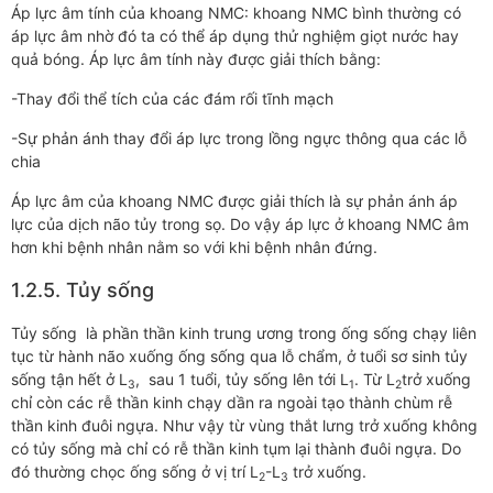
Áp lực âm tính của khoang NMC: khoang NMC bình thường có
áp lực âm nhờ đó ta có thể áp dụng thử nghiệm giọt nước hay
quả bóng. Áp lực âm tính này được giải thích bằng:
-Thay đổi thể tích của các đám rối tĩnh mạch
-Sự phản ánh thay đổi áp lực trong lồng ngực thông qua các lỗ
chia
Áp lực âm của khoang NMC được giải thích là sự phản ánh áp
lực của dịch não tủy trong sọ. Do vậy áp lực ở khoang NMC âm
hơn khi bệnh nhân nằm so với khi bệnh nhân đứng.
1.2.5. Tủy sống
Tủy sống là phần thần kinh trung ương trong ống sống chạy liên
tục từ hành não xuống ống sống qua lỗ chẩm, ở tuổi sơ sinh tủy
sống tận hết ở L
, sau 1 tuổi, tủy sống lên tới L
. Từ L
trở xuống
3
1
2
chỉ còn các rễ thần kinh chạy dần ra ngoài tạo thành chùm rễ
thần kinh đuôi ngựa. Như vậy từ vùng thắt lưng trở xuống không
có tủy sống mà chỉ có rễ thần kinh tụm lại thành đuôi ngựa. Do
đó thường chọc ống sống ở vị trí L
-L
trở xuống.
2
3