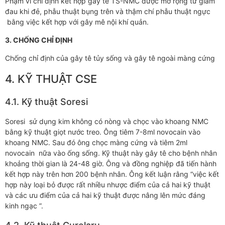
Phạm vi chỉ định kết hợp gây tê TS-NMC được mở rộng từ giảm
đau khi đẻ, phẫu thuật bụng trên và thậm chí phẫu thuật ngực
bằng việc kết hợp với gây mê nội khí quản.
3. CHỐNG CHỈ ĐỊNH
Chống chỉ định của gây tê tủy sống và gây tê ngoài màng cứng
4. KỸ THUẬT CSE
4.1. Kỹ thuật Soresi
Soresi sử dụng kim không có nòng và chọc vào khoang NMC
bằng kỹ thuật giọt nước treo. Ông tiêm 7-8ml novocain vào
khoang NMC. Sau đó ông chọc màng cứng và tiêm 2ml
novocain nữa vào ống sống. Kỹ thuật này gây tê cho bệnh nhân
khoảng thời gian là 24-48 giờ. Ông và đồng nghiệp đã tiến hành
kết hợp này trên hơn 200 bệnh nhân. Ông kết luận rằng “việc kết
hợp này loại bỏ được rất nhiều nhược điểm của cả hai kỹ thuật
và các ưu điểm của cả hai kỹ thuật được nâng lên mức đáng
kinh ngạc ”.