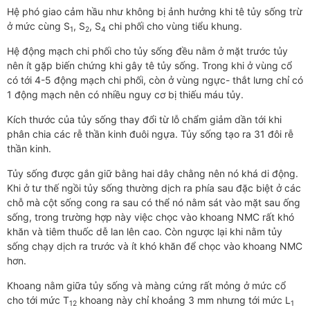
Hệ phó giao cảm hầu như không bị ảnh hưởng khi tê tủy sống trừ
ở mức cùng S
, S
, S
chi phối cho vùng tiểu khung.
1
2
4
Hệ động mạch chi phối cho tủy sống đều nằm ở mặt trước tủy
nên ít gặp biến chứng khi gây tê tủy sống. Trong khi ở vùng cổ
có tới 4-5 động mạch chi phối, còn ở vùng ngực- thắt lưng chỉ có
1 động mạch nên có nhiều nguy cơ bị thiếu máu tủy.
Kích thước của tủy sống thay đổi từ lỗ chẩm giảm dần tới khi
phân chia các rễ thần kinh đuôi ngựa. Tủy sống tạo ra 31 đôi rễ
thần kinh.
Tủy sống được gắn giữ bằng hai dây chằng nên nó khá di động.
Khi ở tư thế ngồi tủy sống thường dịch ra phía sau đặc biệt ở các
chỗ mà cột sống cong ra sau có thể nó nằm sát vào mặt sau ống
sống, trong trường hợp này việc chọc vào khoang NMC rất khó
khăn và tiêm thuốc dễ lan lên cao. Còn ngược lại khi nằm tủy
sống chạy dịch ra trước và ít khó khăn để chọc vào khoang NMC
hơn.
Khoang nằm giữa tủy sống và màng cứng rất mỏng ở mức cổ
cho tới mức T
khoang này chỉ khoảng 3 mm nhưng tới mức L
12
1