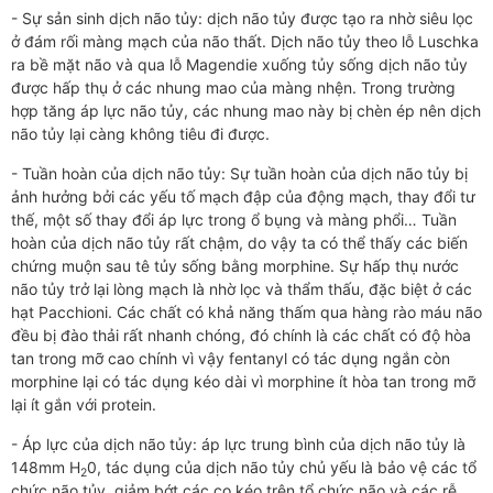
- Sự sản sinh dịch não tủy: dịch não tủy được tạo ra nhờ siêu lọc
ở đám rối màng mạch của não thất. Dịch não tủy theo lỗ Luschka
ra bề mặt não và qua lỗ Magendie xuống tủy sống dịch não tủy
được hấp thụ ở các nhung mao của màng nhện. Trong trường
hợp tăng áp lực não tủy, các nhung mao này bị chèn ép nên dịch
não tủy lại càng không tiêu đi được.
- Tuần hoàn của dịch não tủy: Sự tuần hoàn của dịch não tủy bị
ảnh hưởng bởi các yếu tố mạch đập của động mạch, thay đổi tư
thế, một số thay đổi áp lực trong ổ bụng và màng phổi… Tuần
hoàn của dịch não tủy rất chậm, do vậy ta có thể thấy các biến
chứng muộn sau tê tủy sống bằng morphine. Sự hấp thụ nước
não tủy trở lại lòng mạch là nhờ lọc và thẩm thấu, đặc biệt ở các
hạt Pacchioni. Các chất có khả năng thấm qua hàng rào máu não
đều bị đào thải rất nhanh chóng, đó chính là các chất có độ hòa
tan trong mỡ cao chính vì vậy fentanyl có tác dụng ngắn còn
morphine lại có tác dụng kéo dài vì morphine ít hòa tan trong mỡ
lại ít gắn với protein.
- Áp lực của dịch não tủy: áp lực trung bình của dịch não tủy là
148mm H
0, tác dụng của dịch não tủy chủ yếu là bảo vệ các tổ
2
chức não tủy, giảm bớt các co kéo trên tổ chức não và các rễ