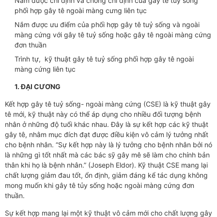
Nắm được chỉ định và chống chỉ định của gây tê tuỷ sống
phối hợp gây tê ngoài màng cưng liên tục
Nắm được ưu điểm của phối hợp gây tê tuỷ sống và ngoài
màng cứng với gây tê tuỷ sống hoặc gây tê ngoài màng cứng
đơn thuần
Trình tự, kỹ thuật gây tê tuỷ sống phối hợp gây tê ngoài
màng cứng liên tục
1.
ĐẠI CƯƠNG
Kết hợp gây tê tuỷ sống- ngoài màng cứng (CSE) là kỹ thuật gây
tê mới, kỹ thuật này có thể áp dụng cho nhiều đối tượng bệnh
nhân ở những độ tuổi khác nhau. Đây là sự kết hợp các kỹ thuật
gây tê, nhằm mục đích đạt được điều kiện vô cảm lý tưởng nhất
cho bệnh nhân. “Sự kết hợp này là lý tưởng cho bệnh nhân bởi nó
là những gì tốt nhất mà các bác sỹ gây mê sẽ làm cho chính bản
thân khi họ là bệnh nhân.” (Joseph Eldor). Kỹ thuật CSE mang lại
chất lượng giảm đau tốt, ổn định, giảm đáng kể tác dụng không
mong muốn khi gây tê tủy sống hoặc ngoài màng cứng đơn
thuần.
Sự kết hợp mang lại một kỹ thuật vô cảm mới cho chất lượng gây