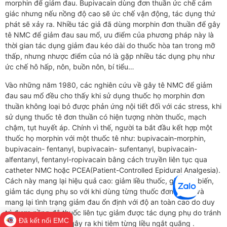
morphin để giảm đau. Bupivacain dùng đơn thuần ức chế cảm
giác nhưng nếu nồng độ cao sẽ ức chế vận động, tác dụng thứ
phát sẽ xảy ra. Nhiều tác giả đã dùng morphin đơn thuần để gây
tê NMC để giảm đau sau mổ, ưu điểm của phương pháp này là
thời gian tác dụng giảm đau kéo dài do thuốc hòa tan trong mỡ
thấp, nhưng nhược điểm của nó là gặp nhiều tác dụng phụ như
ức chế hô hấp, nôn, buồn nôn, bí tiểu…
Vào những năm 1980, các nghiên cứu về gây tê NMC để giảm
đau sau mổ đều cho thấy khi sử dụng thuốc họ morphin đơn
thuần không loại bỏ được phản ứng nội tiết đối với các stress, khi
sử dụng thuốc tê đơn thuần có hiện tượng nhờn thuốc, mạch
chậm, tụt huyết áp. Chính vì thế, người ta bắt đầu kết hợp một
thuốc họ morphin với một thuốc tê như: bupivacain-morphin,
bupivacain- fentanyl, bupivacain- sufentanyl, bupivacain-
alfentanyl, fentanyl-ropivacain bằng cách truyền liên tục qua
catheter NMC hoặc PCEA(Patient-Controlled Epidural Analgesia).
Cách này mang lại hiệu quả cao: giảm liều thuốc, giảm tai biến,
giảm tác dụng phụ so với khi dùng từng thuốc đơn thuần và
mang lại tình trạng giảm đau ổn định với độ an toàn cao do duy
trì được nồng độ thuốc liên tục giảm được tác dụng phụ do tránh
Đã kết nối EMC
được nồng độ đỉnh gây ra khi tiêm từng liều ngắt quãng .