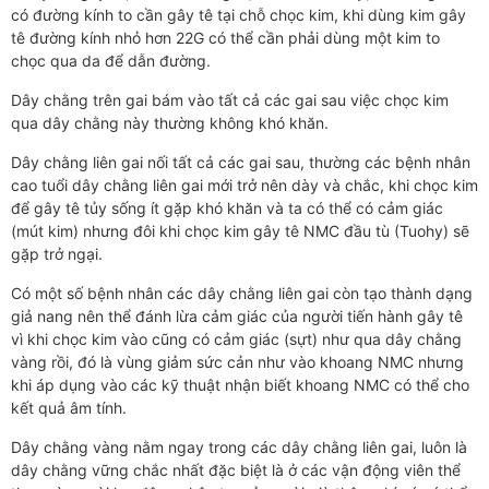
có đường kính to cần gây tê tại chỗ chọc kim, khi dùng kim gây
tê đường kính nhỏ hơn 22G có thể cần phải dùng một kim to
chọc qua da để dẫn đường.
Dây chằng trên gai bám vào tất cả các gai sau việc chọc kim
qua dây chằng này thường không khó khăn.
Dây chằng liên gai nối tất cả các gai sau, thường các bệnh nhân
cao tuổi dây chằng liên gai mới trở nên dày và chắc, khi chọc kim
để gây tê tủy sống ít gặp khó khăn và ta có thể có cảm giác
(mút kim) nhưng đôi khi chọc kim gây tê NMC đầu tù (Tuohy) sẽ
gặp trở ngại.
Có một số bệnh nhân các dây chằng liên gai còn tạo thành dạng
giả nang nên thể đánh lừa cảm giác của người tiến hành gây tê
vì khi chọc kim vào cũng có cảm giác (sựt) như qua dây chằng
vàng rồi, đó là vùng giảm sức cản như vào khoang NMC nhưng
khi áp dụng vào các kỹ thuật nhận biết khoang NMC có thể cho
kết quả âm tính.
Dây chằng vàng nằm ngay trong các dây chằng liên gai, luôn là
dây chằng vững chắc nhất đặc biệt là ở các vận động viên thể