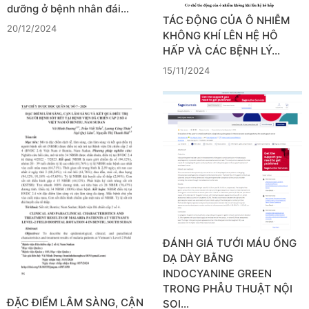
dưỡng ở bệnh nhân đái…
TÁC ĐỘNG CỦA Ô NHIỄM
20/12/2024
KHÔNG KHÍ LÊN HỆ HÔ
HẤP VÀ CÁC BỆNH LÝ…
15/11/2024
ĐÁNH GIÁ TƯỚI MÁU ỐNG
DẠ DÀY BẰNG
INDOCYANINE GREEN
TRONG PHẪU THUẬT NỘI
ĐẶC ĐIỂM LÂM SÀNG, CẬN
SOI…