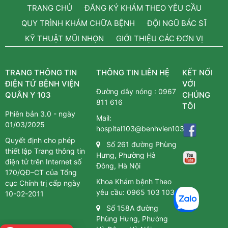
TRANG CHỦ
ĐĂNG KÝ KHÁM THEO YÊU CẦU
QUY TRÌNH KHÁM CHỮA BỆNH
ĐỘI NGŨ BÁC SĨ
KỸ THUẬT MŨI NHỌN
GIỚI THIỆU CÁC ĐƠN VỊ
TRANG THÔNG TIN
THÔNG TIN LIÊN HỆ
KẾT NỐI
ĐIỆN TỬ BỆNH VIỆN
VỚI
Đường dây nóng :
0967
QUÂN Y 103
CHÚNG
811 616
TÔI
Phiên bản 3.0 - ngày
Mail:
01/03/2025
hospital103@benhvien103.vn
Quyết định cho phép
Số 261 đường Phùng
thiết lập Trang thông tin
Hưng, Phường Hà
điện tử trên Internet số
Đông, Hà Nội
170/QĐ–CT của Tổng
Khoa Khám bệnh Theo
cục Chính trị cấp ngày
yêu cầu:
0965 103 103
10-02-2011
Số 158A đường
Phùng Hưng, Phường