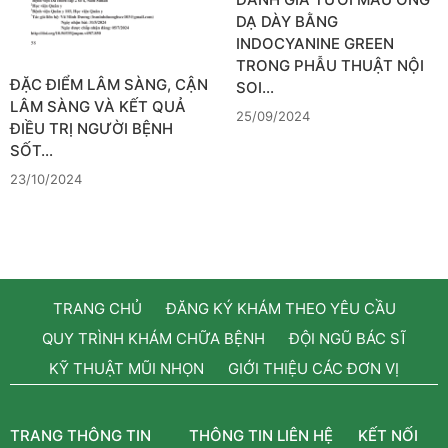
DẠ DÀY BẰNG
INDOCYANINE GREEN
TRONG PHẪU THUẬT NỘI
ĐẶC ĐIỂM LÂM SÀNG, CẬN
SOI…
LÂM SÀNG VÀ KẾT QUẢ
25/09/2024
ĐIỀU TRỊ NGƯỜI BỆNH
SỐT…
23/10/2024
TRANG CHỦ
ĐĂNG KÝ KHÁM THEO YÊU CẦU
QUY TRÌNH KHÁM CHỮA BỆNH
ĐỘI NGŨ BÁC SĨ
KỸ THUẬT MŨI NHỌN
GIỚI THIỆU CÁC ĐƠN VỊ
TRANG THÔNG TIN
THÔNG TIN LIÊN HỆ
KẾT NỐI