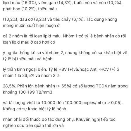
lipid máu (16,3%), viêm gan (14,3%), buồn nôn và nôn (10,2%),
phát ban (10,2%), thiếu máu
(10,2%), đau cơ (8,2%) và tiêu chảy (6,1%). Tác dụng không
mong muốn xuất hiện muộn ở
cả 2 nhóm là rối loạn lipid máu. Nhóm 1 có tỷ lệ bệnh nhân có rối
loạn lipid máu ở cao hơn có
ý nghĩa thống kê so với nhóm 2, nhưng không có sự khác biệt về
tỷ lệ bị thiếu máu và bệnh
lý thần kinh ngoại biên. Tỷ lệ HBV (+)và/hoặc Anti -HCV (+) ở
nhóm 1 là 26,5% và nhóm 2 là
28,5%. Phần lớn bệnh nhân (> 65%) có số lượng TCD4 nằm trong
khoảng 100-199 TB/mm3
và tải lượng virút từ 10.000 đến 100.000 copies/ml (p > 0,05).
Không có sự khác biệt tỷ lệ bệnh
nhân phải đổi thuốc do tác dụng phụ. Khuyến nghị tiếp tục
nghiên cứu trên quần thể lớn và