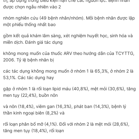
trị, áp dụng trong điều kiện hạn chế các nguồn lực. Bệnh nhân
được chọn ngẫu nhiên vào 2
nhóm nghiên cứu (49 bệnh nhân/nhóm). Mỗi bệnh nhân được lập
một phiếu thống nhất bao
gồm kết quả khám lâm sàng, xét nghiệm huyết học, sinh hóa và
miễn dịch. Đánh giá tác dụng
không mong muốn của thuốc ARV theo hướng dẫn của TCYTTG,
2006. Tỷ lệ bệnh nhân bị
các tác dụng không mong muốn ở nhóm 1 là 65,3%, ở nhóm 2 là
53,1%. Các tác dụng hay
gặp ở nhóm 1 là rối loạn lipid máu (40,8%), mệt mỏi (30,6%), tăng
men tụy (22,4%), buồn nôn
và nôn (18,4%), viêm gan (16,3%), phát ban (14,3%), bệnh lý
thần kinh ngoại biên (8,2%) và
rối loạn phân bố mỡ (4,1%). Đối với nhóm 2 là mệt mỏi (28,6%),
tăng men tụy (18,4%), rối loạn