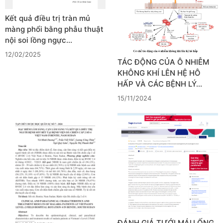
Kết quả điều trị tràn mủ
màng phổi bằng phẫu thuật
nội soi lồng ngực…
12/02/2025
TÁC ĐỘNG CỦA Ô NHIỄM
KHÔNG KHÍ LÊN HỆ HÔ
HẤP VÀ CÁC BỆNH LÝ…
15/11/2024
ĐÁNH GIÁ TƯỚI MÁU ỐNG