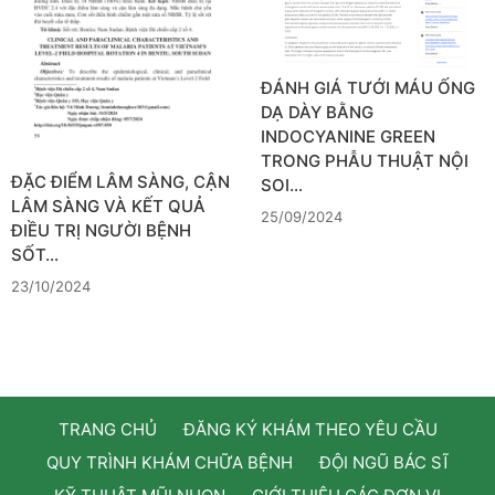
ĐÁNH GIÁ TƯỚI MÁU ỐNG
DẠ DÀY BẰNG
INDOCYANINE GREEN
TRONG PHẪU THUẬT NỘI
ĐẶC ĐIỂM LÂM SÀNG, CẬN
SOI…
LÂM SÀNG VÀ KẾT QUẢ
25/09/2024
ĐIỀU TRỊ NGƯỜI BỆNH
SỐT…
23/10/2024
TRANG CHỦ
ĐĂNG KÝ KHÁM THEO YÊU CẦU
QUY TRÌNH KHÁM CHỮA BỆNH
ĐỘI NGŨ BÁC SĨ