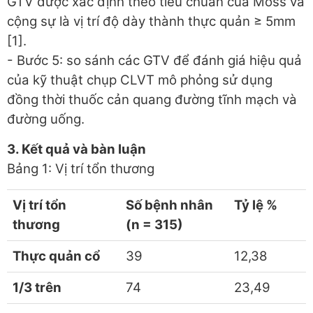
GTV được xác định theo tiêu chuẩn của Moss và
cộng sự là vị trí độ dày thành thực quản ≥ 5mm
[1].
- Bước 5: so sánh các GTV để đánh giá hiệu quả
của kỹ thuật chụp CLVT mô phỏng sử dụng
đồng thời thuốc cản quang đường tĩnh mạch và
đường uống.
3. Kết quả và bàn luận
Bảng 1: Vị trí tổn thương
Vị trí tổn
Số bệnh nhân
Tỷ lệ %
thương
(n = 315)
Thực quản cổ
39
12,38
1/3 trên
74
23,49