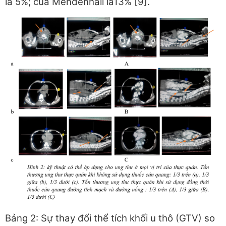
là 5%; của Mendenhall là13% [9].
Bảng 2: Sự thay đổi thể tích khối u thô (GTV) so