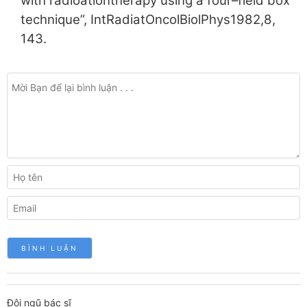
with radioationtherapy using a four–field box
technique”, IntRadiatOncolBiolPhys1982,8,
143.
Đội ngũ bác sĩ