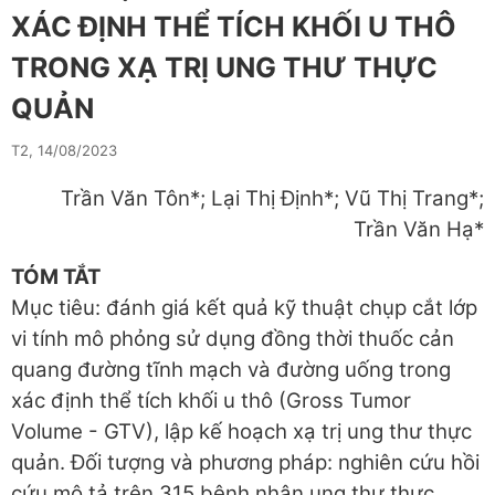
XÁC ĐỊNH THỂ TÍCH KHỐI U THÔ
TRONG XẠ TRỊ UNG THƯ THỰC
QUẢN
T2, 14/08/2023
Trần Văn Tôn*; Lại Thị Định*; Vũ Thị Trang*;
Trần Văn Hạ*
TÓM TẮT
Mục tiêu: đánh giá kết quả kỹ thuật chụp cắt lớp
vi tính mô phỏng sử dụng đồng thời thuốc cản
quang đường tĩnh mạch và đường uống trong
xác định thể tích khối u thô (Gross Tumor
Volume - GTV), lập kế hoạch xạ trị ung thư thực
quản. Đối tượng và phương pháp: nghiên cứu hồi
cứu mô tả trên 315 bệnh nhân ung thư thực