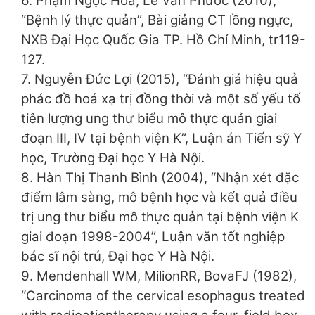
6. Phạm Ngọc Hoa, Lê Văn Phước (2010),
“Bệnh lý thực quản”, Bài giảng CT lồng ngực,
NXB Đại Học Quốc Gia TP. Hồ Chí Minh, tr119-
127.
7. Nguyễn Đức Lợi (2015), “Đánh giá hiệu quả
phác đồ hoá xạ trị đồng thời và một số yếu tố
tiên lượng ung thư biểu mô thực quản giai
đoạn III, IV tại bệnh viện K”, Luận án Tiến sỹ Y
học, Trường Đại học Y Hà Nội.
8. Hàn Thị Thanh Bình (2004), “Nhận xét đặc
điểm lâm sàng, mô bệnh học và kết quả điều
trị ung thư biểu mô thực quản tại bệnh viện K
giai đoạn 1998-2004”, Luận văn tốt nghiệp
bác sĩ nội trú, Đại học Y Hà Nội.
9. Mendenhall WM, MilionRR, BovaFJ (1982),
“Carcinoma of the cervical esophagus treated