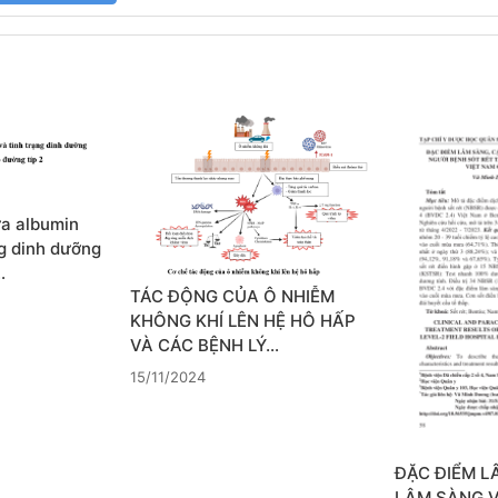
ữa albumin
ng dinh dưỡng
…
TÁC ĐỘNG CỦA Ô NHIỄM
KHÔNG KHÍ LÊN HỆ HÔ HẤP
VÀ CÁC BỆNH LÝ…
15/11/2024
ĐẶC ĐIỂM L
LÂM SÀNG 