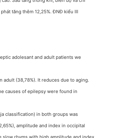
 cao. Sau tăng thông khí, biên độ và chỉ
 phát tăng thêm 12,25%. ĐNĐ kiểu III
leptic adolesant and adult patients we
n adult (38,78%). It reduces due to aging.
he causes of epilepsy were found in
a classification) in both groups was
,65%), amplitude and index in occipital
e slow rhyms with high amplitude and index