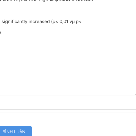
 significantly increased (p< 0,01 vμ p<
.