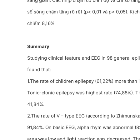
sáng giảm. Các nhịp chậm có biên độ và chỉ số tăng
số sóng chậm tăng rõ rệt (p< 0,01 và p< 0,05). Kịch
chiếm 8,16%.
Summary
Studying clinical feature and EEG in 98 general epi
found that:
1.The rate of children epilepsy (61,22%) more than i
Tonic-clonic epilepsy was highest rate (74,88%). T
41,84%.
2.The rate of V – type EEG (according to Zhimunskaj
91,84%. On basic EEG, alpha rhym was abnormal (82
area was low and light reaction was decreased. Th