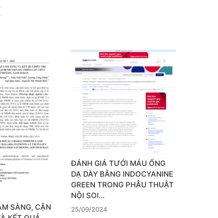
ĐÁNH GIÁ TƯỚI MÁU ỐNG
DẠ DÀY BẰNG INDOCYANINE
GREEN TRONG PHẪU THUẬT
NỘI SOI…
ÂM SÀNG, CẬN
25/09/2024
VÀ KẾT QUẢ