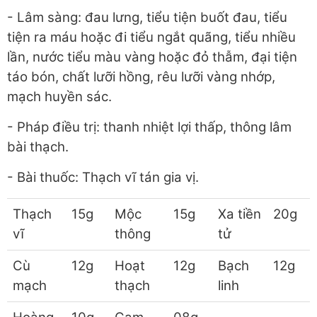
- Lâm sàng: đau lưng, tiểu tiện buốt đau, tiểu
tiện ra máu hoặc đi tiểu ngắt quãng, tiểu nhiều
lần, nước tiểu màu vàng hoặc đỏ thẫm, đại tiện
táo bón, chất lưỡi hồng, rêu lưỡi vàng nhớp,
mạch huyền sác.
- Pháp điều trị: thanh nhiệt lợi thấp, thông lâm
bài thạch.
- Bài thuốc: Thạch vĩ tán gia vị.
Thạch
15g
Mộc
15g
Xa tiền
20g
vĩ
thông
tử
Cù
12g
Hoạt
12g
Bạch
12g
mạch
thạch
linh