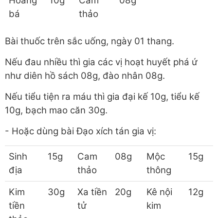
Hoàng
10g
Cam
08g
bá
thảo
Bài thuốc trên sắc uống, ngày 01 thang.
Nếu đau nhiều thì gia các vị hoạt huyết phá ứ
như diên hồ sách 08g, đào nhân 08g.
Nếu tiểu tiện ra máu thì gia đại kế 10g, tiểu kế
10g, bạch mao căn 30g.
- Hoặc dùng bài Đạo xích tán gia vị:
Sinh
15g
Cam
08g
Mộc
15g
địa
thảo
thông
Kim
30g
Xa tiền
20g
Kê nội
12g
tiền
tử
kim