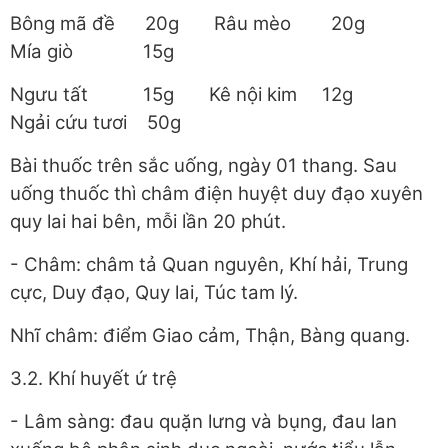
Bông mã đề 20g Râu mèo 20g
Mía giò 15g
Ngưu tất 15g Kê nội kim 12g
Ngải cứu tươi 50g
Bài thuốc trên sắc uống, ngày 01 thang. Sau
uống thuốc thì châm điện huyệt duy đạo xuyên
quy lai hai bên, mỗi lần 20 phút.
- Châm: châm tả Quan nguyên, Khí hải, Trung
cực, Duy đạo, Quy lai, Túc tam lý.
Nhĩ châm: điểm Giao cảm, Thận, Bàng quang.
3.2. Khí huyết ứ trệ
- Lâm sàng: đau quặn lưng và bụng, đau lan