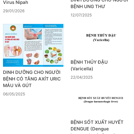
Virus Nipah
BỆNH UNG THƯ
29/01/2026
12/07/2025
BỆNH THỦY ĐẬU
(Varicella)
DINH DƯỠNG CHO NGƯỜI
22/04/2025
BỆNH CÓ TĂNG AXÍT URIC
MÁU VÀ GÚT
06/05/2025
BỆNH SỐT XUẤT HUYẾT
DENGUE (Dengue