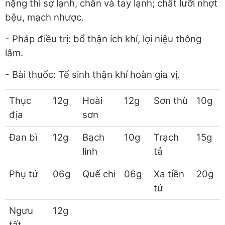
nặng thì sợ lạnh, chân và tay lạnh; chất lưỡi nhợt
bệu, mạch nhược.
- Pháp điều trị: bổ thận ích khí, lợi niệu thông
lâm.
- Bài thuốc: Tế sinh thận khí hoàn gia vị.
Thục
12g
Hoài
12g
Sơn thù
10g
địa
sơn
Đan bì
12g
Bạch
10g
Trạch
15g
linh
tả
Phụ tử
06g
Quế chi
06g
Xa tiền
20g
tử
Ngưu
12g
tất