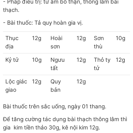
- Pháp điều trị: tư âm bổ thận, thông lâm bài
thạch.
- Bài thuốc: Tả quy hoàn gia vị.
Thục
12g
Hoài
12g
Sơn
10g
địa
sơn
thù
Kỷ tử
10g
Ngưu
12g
Thỏ ty
12g
tất
tử
Lộc giác
12g
Quy
12g
giao
bản
Bài thuốc trên sắc uống, ngày 01 thang.
Để tăng cường tác dụng bài thạch thông lâm thì
gia kim tiền thảo 30g, kê nội kim 12g.