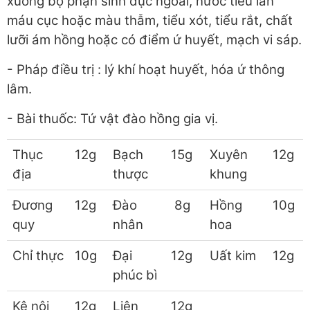
xuống bộ phận sinh dục ngoài, nước tiểu lẫn
máu cục hoặc màu thẫm, tiểu xót, tiểu rắt, chất
lưỡi ám hồng hoặc có điểm ứ huyết, mạch vi sáp.
- Pháp điều trị : lý khí hoạt huyết, hóa ứ thông
lâm.
- Bài thuốc: Tứ vật đào hồng gia vị.
Thục
12g
Bạch
15g
Xuyên
12g
địa
thược
khung
Đương
12g
Đào
8g
Hồng
10g
quy
nhân
hoa
Chỉ thực
10g
Đại
12g
Uất kim
12g
phúc bì
Kê nội
12g
Liên
12g