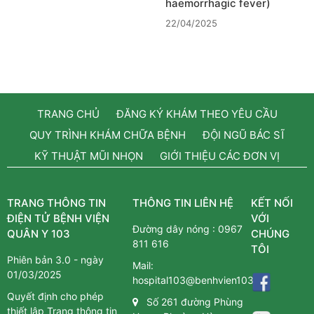
haemorrhagic fever)
22/04/2025
TRANG CHỦ
ĐĂNG KÝ KHÁM THEO YÊU CẦU
QUY TRÌNH KHÁM CHỮA BỆNH
ĐỘI NGŨ BÁC SĨ
KỸ THUẬT MŨI NHỌN
GIỚI THIỆU CÁC ĐƠN VỊ
TRANG THÔNG TIN
THÔNG TIN LIÊN HỆ
KẾT NỐI
ĐIỆN TỬ BỆNH VIỆN
VỚI
Đường dây nóng :
0967
QUÂN Y 103
CHÚNG
811 616
TÔI
Phiên bản 3.0 - ngày
Mail:
01/03/2025
hospital103@benhvien103.vn
Quyết định cho phép
Số 261 đường Phùng
thiết lập Trang thông tin