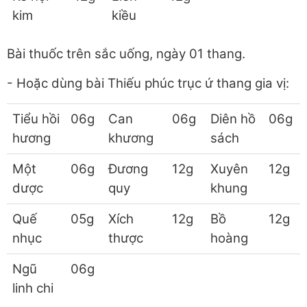
kim
kiều
Bài thuốc trên sắc uống, ngày 01 thang.
- Hoặc dùng bài Thiếu phúc trục ứ thang gia vị:
Tiểu hồi
06g
Can
06g
Diên hồ
06g
hương
khương
sách
Một
06g
Đương
12g
Xuyên
12g
dược
quy
khung
Quế
05g
Xích
12g
Bồ
12g
nhục
thược
hoàng
Ngũ
06g
linh chi