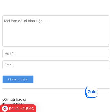
Đội ngũ bác sĩ
Trang thiết bị
Đã kết nối EMC
Cơ sở vật chất