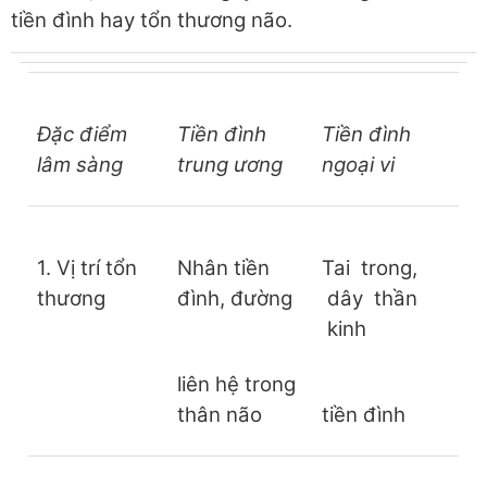
tiền đình hay tổn thương não.
Đ
ặ
c điểm
T
i
ề
n đình
T
i
ề
n đình
lâm sàng
trung ương
ngoại vi
1. Vị trí tổn
Nhân tiền
Tai trong,
thương
đình, đường
dây thần
kinh
liên hệ trong
thân não
tiền đình