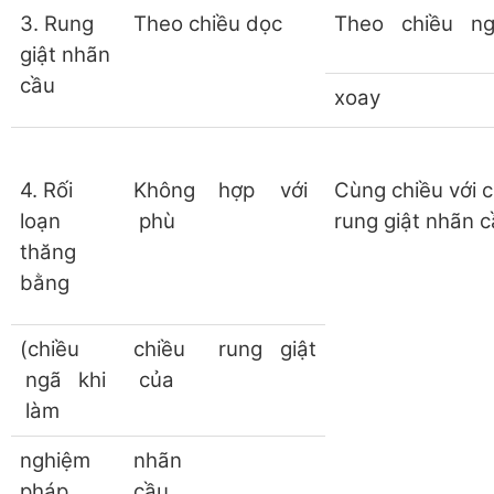
3. Rung
Theo chiều dọc
Theo
chiều
n
giật nhãn
cầu
xoay
4. Rối
Không
hợp
với
Cùng chiều với 
loạn
phù
rung giật nhãn 
thăng
bằng
(chiều
chiều
rung
giật
ngã khi
của
làm
nghiệm
nhãn
pháp
cầu