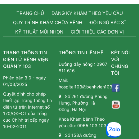
TRANG CHỦ
ĐĂNG KÝ KHÁM THEO YÊU CẦU
QUY TRÌNH KHÁM CHỮA BỆNH
ĐỘI NGŨ BÁC SĨ
KỸ THUẬT MŨI NHỌN
GIỚI THIỆU CÁC ĐƠN VỊ
TRANG THÔNG TIN
THÔNG TIN LIÊN HỆ
KẾT NỐI
ĐIỆN TỬ BỆNH VIỆN
VỚI
Đường dây nóng :
0967
QUÂN Y 103
CHÚNG
811 616
TÔI
Phiên bản 3.0 - ngày
Mail:
01/03/2025
hospital103@benhvien103.vn
Quyết định cho phép
Số 261 đường Phùng
thiết lập Trang thông tin
Hưng, Phường Hà
điện tử trên Internet số
Đông, Hà Nội
170/QĐ–CT của Tổng
Khoa Khám bệnh Theo
cục Chính trị cấp ngày
yêu cầu:
0965 103 103
10-02-2011
Số 158A đường