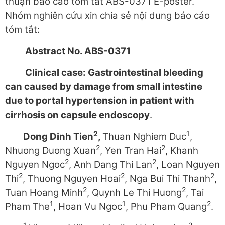
thuận báo cáo tóm tắt ABS-0371 E-poster.
Nhóm nghiên cứu xin chia sẻ nội dung báo cáo
tóm tắt:
Abstract No.
ABS-0371
Clinical case:
Gastrointestinal bleeding
can caused by damage from small intestine
due to portal hypertension in patient with
cirrhosis on capsule endoscopy
.
2
1
Dong Dinh Tien
,
Thuan Nghiem Duc
,
2
2
Nhuong Duong Xuan
, Yen Tran Hai
, Khanh
2
2
Nguyen Ngoc
, Anh Dang Thi Lan
, Loan Nguyen
2
2
2
Thi
, Thuong Nguyen Hoai
, Nga Bui Thi Thanh
,
2
2
Tuan Hoang Minh
, Quynh Le Thi Huong
, Tai
1
1
2
Pham The
, Hoan Vu Ngoc
, Phu Pham Quang
.