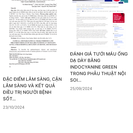
ĐÁNH GIÁ TƯỚI MÁU ỐNG
DẠ DÀY BẰNG
INDOCYANINE GREEN
TRONG PHẪU THUẬT NỘI
ĐẶC ĐIỂM LÂM SÀNG, CẬN
SOI…
LÂM SÀNG VÀ KẾT QUẢ
25/09/2024
ĐIỀU TRỊ NGƯỜI BỆNH
SỐT…
23/10/2024